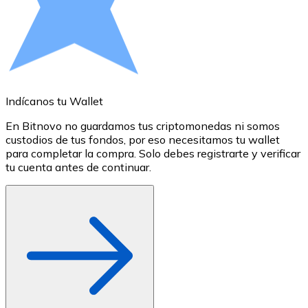
Comprar con Transferencia
Tarjeta de crédito / débito
Utiliza tarjetas Visa y Mastercard para comprar criptom
Comprar con tarjeta
Indícanos tu Wallet
A
Tienda - Tarjetas regalo
En Bitnovo no guardamos tus criptomonedas ni somos
S
Nuevo
custodios de tus fondos, por eso necesitamos tu wallet
a
para completar la compra. Solo debes registrarte y verificar
c
Compra tarjetas regalo de tus marcas favoritas con cr
tu cuenta antes de continuar.
o
Ir a la tienda de tarjetas regalo