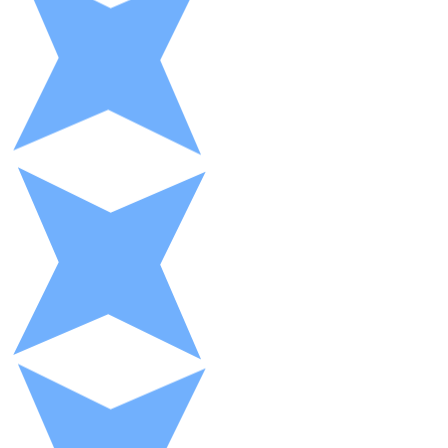
XRP
XRP
Ver todo
Efectivo
Compra criptomonedas con efectivo en tu tienda más 
Comprar con efectivo
Transferencia SEPA
Añade fondos a tu cuenta Bitnovo o realiza compras di