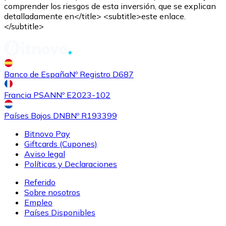
comprender los riesgos de esta inversión, que se explican
detalladamente en</title> <subtitle>este enlace.
</subtitle>
Banco de España
Nº Registro D687
Comprar
Shiba Inu
con transferencia bancaria
con tarjeta
SHIB
Francia PSAN
Nº E2023-102
Países Bajos DNB
Nº R193399
Bitnovo Pay
Giftcards (Cupones)
Aviso legal
Políticas y Declaraciones
Referido
Sobre nosotros
Empleo
Comprar
Uniswap
con transferencia bancaria
con tarjeta
Países Disponibles
UNI