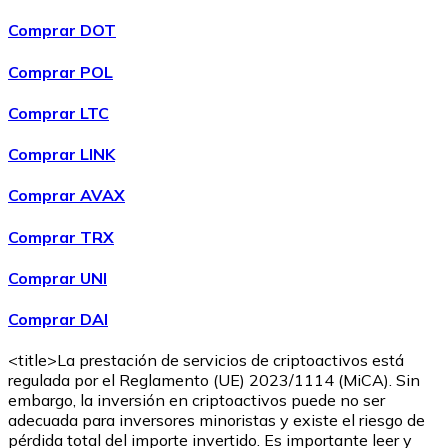
Comprar DOT
Comprar POL
Comprar
Wrapped Bitcoin
con transferencia bancaria
con
Comprar LTC
tarjeta
WBTC
Comprar LINK
Comprar AVAX
Comprar TRX
Comprar UNI
Comprar DAI
<title>La prestación de servicios de criptoactivos está
Comprar
Avalanche
con transferencia bancaria
con tarjeta
regulada por el Reglamento (UE) 2023/1114 (MiCA). Sin
AVAX
embargo, la inversión en criptoactivos puede no ser
adecuada para inversores minoristas y existe el riesgo de
pérdida total del importe invertido. Es importante leer y