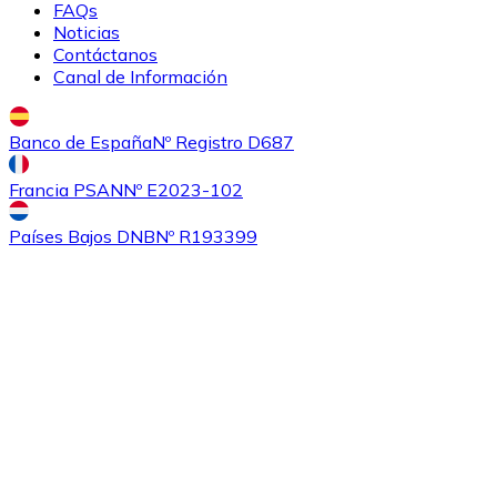
FAQs
Noticias
Contáctanos
Canal de Información
Banco de España
Nº Registro D687
Francia PSAN
Nº E2023-102
Comprar
Ethereum Classic
con transferencia bancaria
con
Países Bajos DNB
Nº R193399
tarjeta
ETC