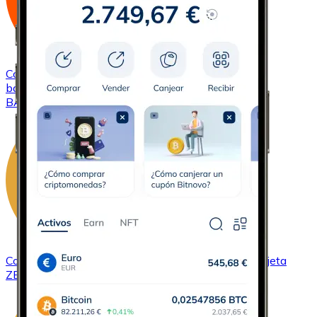
Comprar
Basic Attention Token
con transferencia
bancaria
con tarjeta
BAT
Comprar
ZCash
con transferencia bancaria
con tarjeta
ZEC