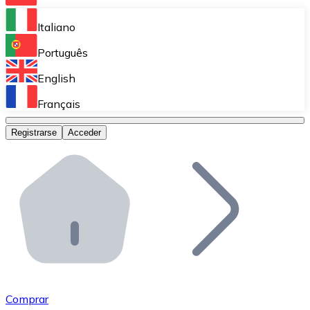
Bitnovo Ramp
Italiano
Integra nuestra solución en tu plataforma.
Português
Bitnovo Giftcards
English
Vende nuestras tarjetas regalo en tu negocio.
Français
Bitnovo OTC
Registrarse
Acceder
Realiza operaciones de gran volumen.
Bitnovo ATM
Integra un ATM Bitnovo en tu negocio y permite que t
Bitnovo API
Integra nuestra API en tu ecosistema.
Conviértete en Distribuidor
Únete a nuestra red de distribuidores.
Comprar