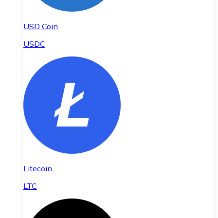
USD Coin
USDC
Litecoin
LTC