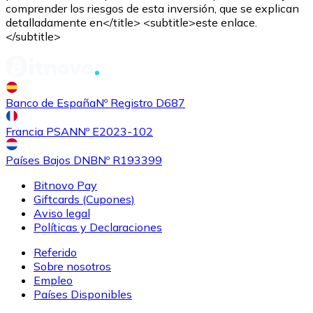
comprender los riesgos de esta inversión, que se explican
detalladamente en</title> <subtitle>este enlace.
</subtitle>
Banco de España
Nº Registro D687
Comprar
Shiba Inu
con transferencia bancaria
con tarjeta
SHIB
Francia PSAN
Nº E2023-102
Países Bajos DNB
Nº R193399
Bitnovo Pay
Giftcards (Cupones)
Aviso legal
Políticas y Declaraciones
Referido
Sobre nosotros
Empleo
Comprar
Uniswap
con transferencia bancaria
con tarjeta
Países Disponibles
UNI