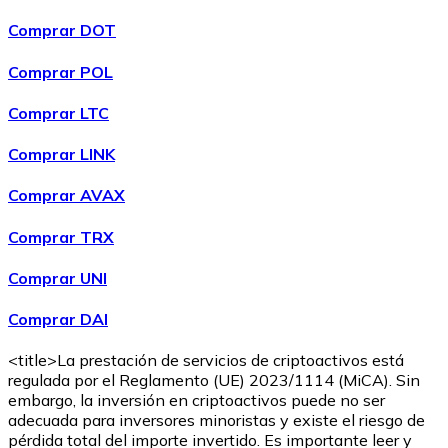
Comprar DOT
Comprar POL
Comprar
Wrapped Bitcoin
con transferencia bancaria
con
Comprar LTC
tarjeta
WBTC
Comprar LINK
Comprar AVAX
Comprar TRX
Comprar UNI
Comprar DAI
<title>La prestación de servicios de criptoactivos está
Comprar
Avalanche
con transferencia bancaria
con tarjeta
regulada por el Reglamento (UE) 2023/1114 (MiCA). Sin
AVAX
embargo, la inversión en criptoactivos puede no ser
adecuada para inversores minoristas y existe el riesgo de
pérdida total del importe invertido. Es importante leer y