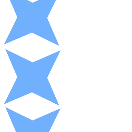
XRP
XRP
Ver todo
Efectivo
Compra criptomonedas con efectivo en tu tienda más 
Comprar con efectivo
Transferencia SEPA
Añade fondos a tu cuenta Bitnovo o realiza compras di