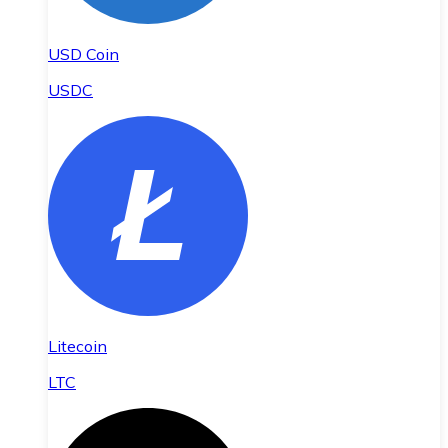
USD Coin
USDC
Litecoin
LTC