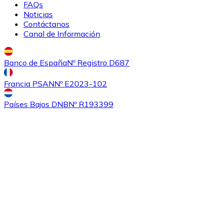
FAQs
Noticias
Contáctanos
Canal de Información
Banco de España
Nº Registro D687
Francia PSAN
Nº E2023-102
Comprar
Ethereum Classic
con transferencia bancaria
con
Países Bajos DNB
Nº R193399
tarjeta
ETC