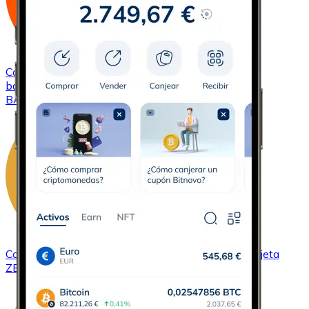
Comprar
Basic Attention Token
con transferencia
bancaria
con tarjeta
BAT
Comprar
ZCash
con transferencia bancaria
con tarjeta
ZEC