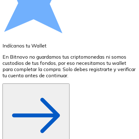
Comprar con Transferencia
Tarjeta de crédito / débito
Utiliza tarjetas Visa y Mastercard para comprar criptom
Comprar con tarjeta
Indícanos tu Wallet
A
Tienda - Tarjetas regalo
En Bitnovo no guardamos tus criptomonedas ni somos
S
Nuevo
custodios de tus fondos, por eso necesitamos tu wallet
a
para completar la compra. Solo debes registrarte y verificar
c
Compra tarjetas regalo de tus marcas favoritas con cr
tu cuenta antes de continuar.
o
Ir a la tienda de tarjetas regalo