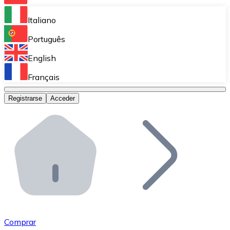
Bitnovo Ramp
Italiano
Integra nuestra solución en tu plataforma.
Português
Bitnovo Giftcards
English
Vende nuestras tarjetas regalo en tu negocio.
Français
Bitnovo OTC
Registrarse
Acceder
Realiza operaciones de gran volumen.
Bitnovo ATM
Integra un ATM Bitnovo en tu negocio y permite que t
Bitnovo API
Integra nuestra API en tu ecosistema.
Conviértete en Distribuidor
Únete a nuestra red de distribuidores.
Comprar