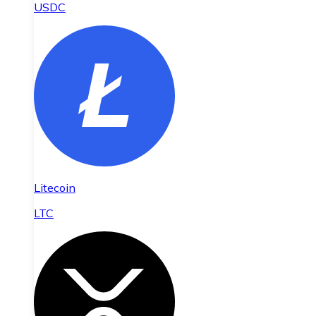
USDC
Litecoin
LTC