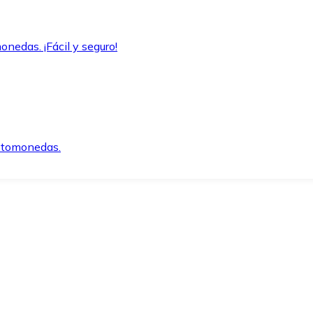
onedas. ¡Fácil y seguro!
iptomonedas.
o.