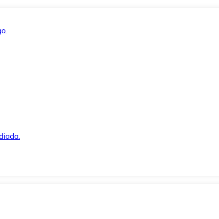
o.
diada.