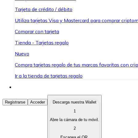
Tarjeta de crédito / débito
Utiliza tarjetas Visa y Mastercard para comprar criptom
Comprar con tarjeta
Tienda - Tarjetas regalo
Nuevo
Compra tarjetas regalo de tus marcas favoritas con cr
Ir a la tienda de tarjetas regalo
Comprar Criptomonedas
Registrarse
Acceder
Descarga nuestra Wallet
1
Compra criptomonedas con diferentes métodos de pag
Abre la cámara de tu móvil.
Vender Criptomonedas
2
Vende tus criptomonedas de forma rápida y segura.
Escanea el QR.