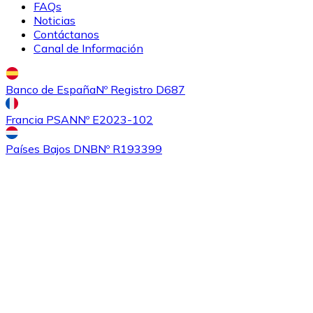
FAQs
Noticias
Contáctanos
Canal de Información
Banco de España
Nº Registro D687
Francia PSAN
Nº E2023-102
Comprar
Ethereum Classic
con transferencia bancaria
con
Países Bajos DNB
Nº R193399
tarjeta
ETC