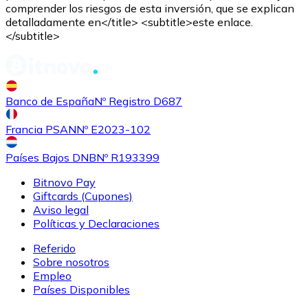
comprender los riesgos de esta inversión, que se explican
detalladamente en</title> <subtitle>este enlace.
</subtitle>
Banco de España
Nº Registro D687
Comprar
Shiba Inu
con transferencia bancaria
con tarjeta
SHIB
Francia PSAN
Nº E2023-102
Países Bajos DNB
Nº R193399
Bitnovo Pay
Giftcards (Cupones)
Aviso legal
Políticas y Declaraciones
Referido
Sobre nosotros
Empleo
Comprar
Uniswap
con transferencia bancaria
con tarjeta
Países Disponibles
UNI