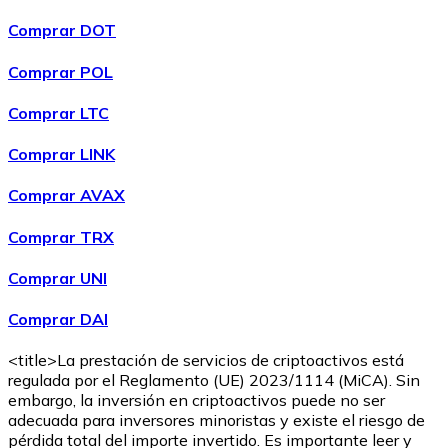
Comprar DOT
Comprar POL
Comprar
Wrapped Bitcoin
con transferencia bancaria
con
Comprar LTC
tarjeta
WBTC
Comprar LINK
Comprar AVAX
Comprar TRX
Comprar UNI
Comprar DAI
<title>La prestación de servicios de criptoactivos está
Comprar
Avalanche
con transferencia bancaria
con tarjeta
regulada por el Reglamento (UE) 2023/1114 (MiCA). Sin
AVAX
embargo, la inversión en criptoactivos puede no ser
adecuada para inversores minoristas y existe el riesgo de
pérdida total del importe invertido. Es importante leer y