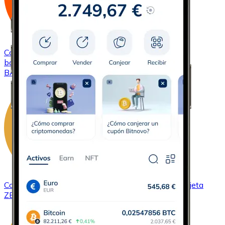
Comprar
Basic Attention Token
con transferencia
bancaria
con tarjeta
BAT
Comprar
ZCash
con transferencia bancaria
con tarjeta
ZEC