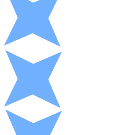
XRP
XRP
Ver todo
Efectivo
Compra criptomonedas con efectivo en tu tienda más 
Comprar con efectivo
Transferencia SEPA
Añade fondos a tu cuenta Bitnovo o realiza compras di