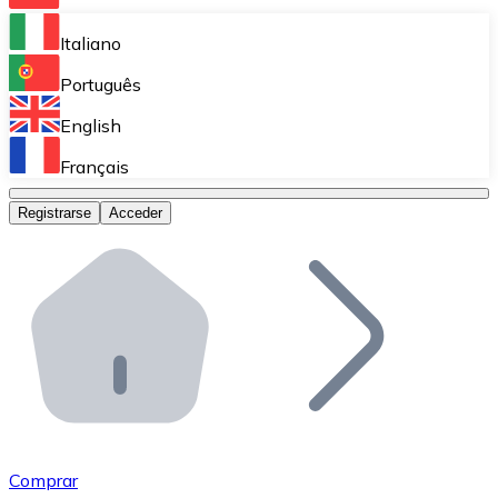
Bitnovo Ramp
Italiano
Integra nuestra solución en tu plataforma.
Português
Bitnovo Giftcards
English
Vende nuestras tarjetas regalo en tu negocio.
Français
Bitnovo OTC
Registrarse
Acceder
Realiza operaciones de gran volumen.
Bitnovo ATM
Integra un ATM Bitnovo en tu negocio y permite que t
Bitnovo API
Integra nuestra API en tu ecosistema.
Conviértete en Distribuidor
Únete a nuestra red de distribuidores.
Comprar