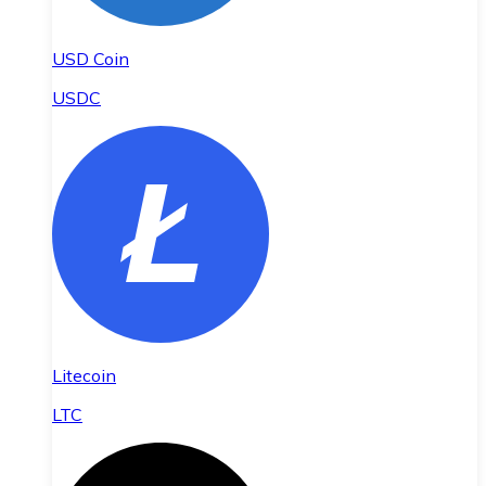
USD Coin
USDC
Litecoin
LTC