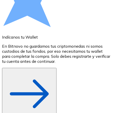
Comprar con Transferencia
Tarjeta de crédito / débito
Utiliza tarjetas Visa y Mastercard para comprar criptom
Comprar con tarjeta
Indícanos tu Wallet
A
Tienda - Tarjetas regalo
En Bitnovo no guardamos tus criptomonedas ni somos
S
Nuevo
custodios de tus fondos, por eso necesitamos tu wallet
a
para completar la compra. Solo debes registrarte y verificar
c
Compra tarjetas regalo de tus marcas favoritas con cr
tu cuenta antes de continuar.
o
Ir a la tienda de tarjetas regalo