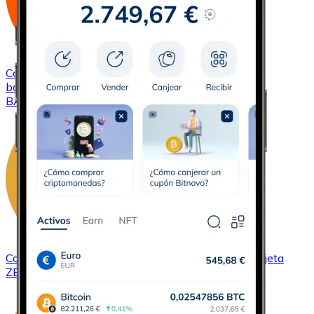
Comprar
Basic Attention Token
con transferencia
bancaria
con tarjeta
BAT
Comprar
ZCash
con transferencia bancaria
con tarjeta
ZEC