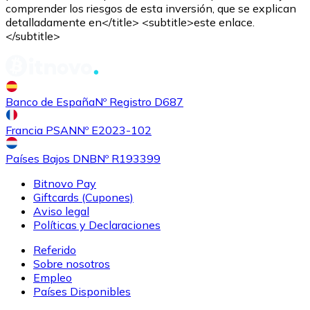
comprender los riesgos de esta inversión, que se explican
detalladamente en</title> <subtitle>este enlace.
</subtitle>
Banco de España
Nº Registro D687
Comprar
Shiba Inu
con transferencia bancaria
con tarjeta
SHIB
Francia PSAN
Nº E2023-102
Países Bajos DNB
Nº R193399
Bitnovo Pay
Giftcards (Cupones)
Aviso legal
Políticas y Declaraciones
Referido
Sobre nosotros
Empleo
Comprar
Uniswap
con transferencia bancaria
con tarjeta
Países Disponibles
UNI