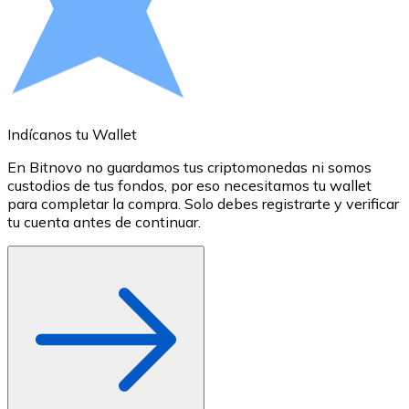
Comprar con Transferencia
Tarjeta de crédito / débito
Utiliza tarjetas Visa y Mastercard para comprar criptom
Comprar con tarjeta
Indícanos tu Wallet
A
Tienda - Tarjetas regalo
En Bitnovo no guardamos tus criptomonedas ni somos
S
Nuevo
custodios de tus fondos, por eso necesitamos tu wallet
a
para completar la compra. Solo debes registrarte y verificar
c
Compra tarjetas regalo de tus marcas favoritas con cr
tu cuenta antes de continuar.
o
Ir a la tienda de tarjetas regalo