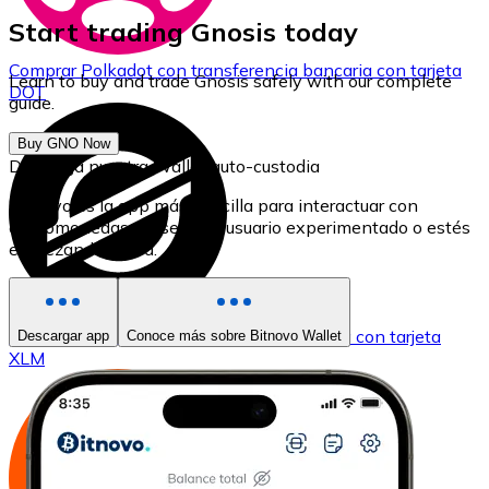
Start trading Gnosis today
Comprar
Polkadot
con transferencia bancaria
con tarjeta
Learn to buy and trade Gnosis safely with our complete
DOT
guide.
Buy GNO Now
Descarga nuestra Wallet auto-custodia
Bitnovo es la app más sencilla para interactuar con
criptomonedas, ya seas un usuario experimentado o estés
empezando ahora.
Comprar
Stellar
con transferencia bancaria
con tarjeta
Descargar app
Conoce más sobre Bitnovo Wallet
XLM