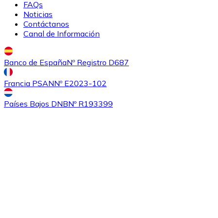
FAQs
Noticias
Contáctanos
Canal de Información
Banco de España
Nº Registro D687
Francia PSAN
Nº E2023-102
Comprar
Ethereum Classic
con transferencia bancaria
con
Países Bajos DNB
Nº R193399
tarjeta
ETC