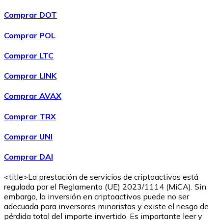
Comprar DOT
Comprar POL
Comprar
Wrapped Bitcoin
con transferencia bancaria
con
Comprar LTC
tarjeta
WBTC
Comprar LINK
Comprar AVAX
Comprar TRX
Comprar UNI
Comprar DAI
<title>La prestación de servicios de criptoactivos está
Comprar
Avalanche
con transferencia bancaria
con tarjeta
regulada por el Reglamento (UE) 2023/1114 (MiCA). Sin
AVAX
embargo, la inversión en criptoactivos puede no ser
adecuada para inversores minoristas y existe el riesgo de
pérdida total del importe invertido. Es importante leer y