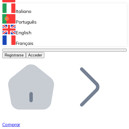
Bitnovo Ramp
Italiano
Integra nuestra solución en tu plataforma.
Português
Bitnovo Giftcards
English
Vende nuestras tarjetas regalo en tu negocio.
Français
Bitnovo OTC
Registrarse
Acceder
Realiza operaciones de gran volumen.
Bitnovo ATM
Integra un ATM Bitnovo en tu negocio y permite que t
Bitnovo API
Integra nuestra API en tu ecosistema.
Conviértete en Distribuidor
Únete a nuestra red de distribuidores.
Comprar