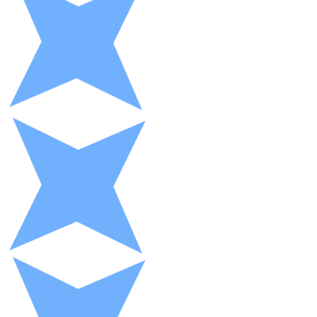
XRP
XRP
Ver todo
Efectivo
Compra criptomonedas con efectivo en tu tienda más 
Comprar con efectivo
Transferencia SEPA
Añade fondos a tu cuenta Bitnovo o realiza compras di