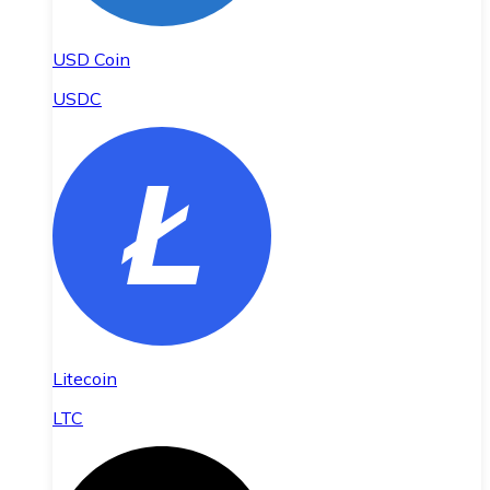
USD Coin
USDC
Litecoin
LTC