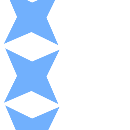
XRP
XRP
Ver todo
Efectivo
Compra criptomonedas con efectivo en tu tienda más 
Comprar con efectivo
Transferencia SEPA
Añade fondos a tu cuenta Bitnovo o realiza compras di