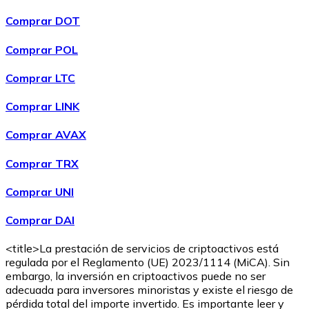
Comprar DOT
Comprar POL
Comprar
Wrapped Bitcoin
con transferencia bancaria
con
Comprar LTC
tarjeta
WBTC
Comprar LINK
Comprar AVAX
Comprar TRX
Comprar UNI
Comprar DAI
<title>La prestación de servicios de criptoactivos está
Comprar
Avalanche
con transferencia bancaria
con tarjeta
regulada por el Reglamento (UE) 2023/1114 (MiCA). Sin
AVAX
embargo, la inversión en criptoactivos puede no ser
adecuada para inversores minoristas y existe el riesgo de
pérdida total del importe invertido. Es importante leer y