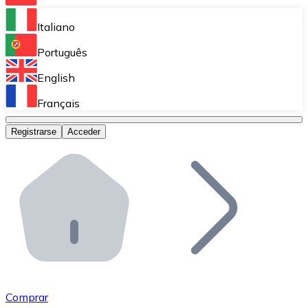
Bitnovo Ramp
Italiano
Integra nuestra solución en tu plataforma.
Português
Bitnovo Giftcards
English
Vende nuestras tarjetas regalo en tu negocio.
Français
Bitnovo OTC
Registrarse
Acceder
Realiza operaciones de gran volumen.
Bitnovo ATM
Integra un ATM Bitnovo en tu negocio y permite que t
Bitnovo API
Integra nuestra API en tu ecosistema.
Conviértete en Distribuidor
Únete a nuestra red de distribuidores.
Comprar