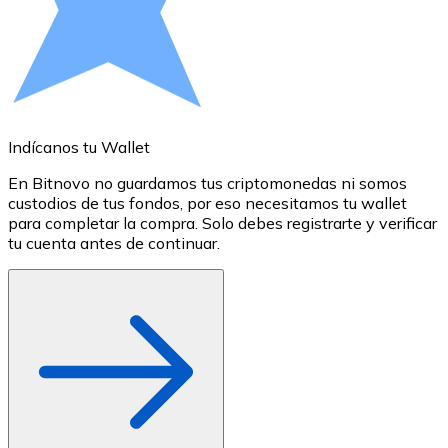
Comprar con Transferencia
Tarjeta de crédito / débito
Utiliza tarjetas Visa y Mastercard para comprar criptom
Comprar con tarjeta
Indícanos tu Wallet
A
Tienda - Tarjetas regalo
En Bitnovo no guardamos tus criptomonedas ni somos
S
Nuevo
custodios de tus fondos, por eso necesitamos tu wallet
a
para completar la compra. Solo debes registrarte y verificar
c
Compra tarjetas regalo de tus marcas favoritas con cr
tu cuenta antes de continuar.
o
Ir a la tienda de tarjetas regalo