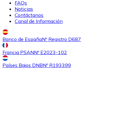
FAQs
Noticias
Contáctanos
Canal de Información
Banco de España
Nº Registro D687
Francia PSAN
Nº E2023-102
Comprar
Ethereum Classic
con transferencia bancaria
con
Países Bajos DNB
Nº R193399
tarjeta
ETC