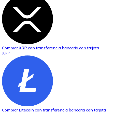
Comprar
XRP
con transferencia bancaria
con tarjeta
XRP
Comprar
Litecoin
con transferencia bancaria
con tarjeta