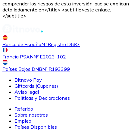
comprender los riesgos de esta inversión, que se explican
detalladamente en</title> <subtitle>este enlace.
</subtitle>
Banco de España
Nº Registro D687
Comprar
Shiba Inu
con transferencia bancaria
con tarjeta
SHIB
Francia PSAN
Nº E2023-102
Países Bajos DNB
Nº R193399
Bitnovo Pay
Giftcards (Cupones)
Aviso legal
Políticas y Declaraciones
Referido
Sobre nosotros
Empleo
Comprar
Uniswap
con transferencia bancaria
con tarjeta
Países Disponibles
UNI