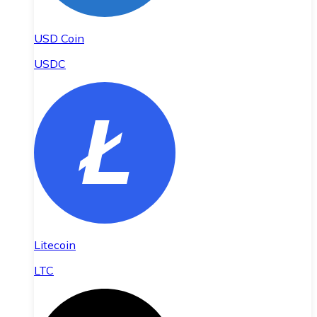
USD Coin
USDC
Litecoin
LTC