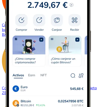
Comprar
Basic Attention Token
con transferencia
bancaria
con tarjeta
BAT
Comprar
ZCash
con transferencia bancaria
con tarjeta
ZEC