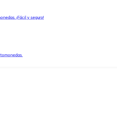
onedas. ¡Fácil y seguro!
iptomonedas.
o.