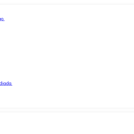
o.
diada.