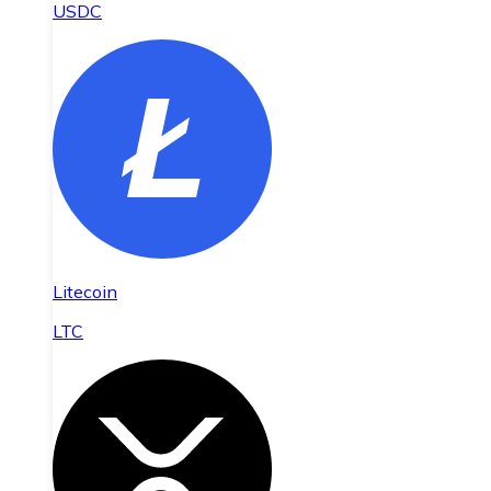
USDC
Litecoin
LTC