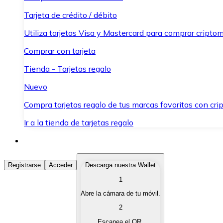
Tarjeta de crédito / débito
Utiliza tarjetas Visa y Mastercard para comprar criptom
Comprar con tarjeta
Tienda - Tarjetas regalo
Nuevo
Compra tarjetas regalo de tus marcas favoritas con cr
Ir a la tienda de tarjetas regalo
Comprar Criptomonedas
Registrarse
Acceder
Descarga nuestra Wallet
1
Compra criptomonedas con diferentes métodos de pag
Abre la cámara de tu móvil.
Vender Criptomonedas
2
Vende tus criptomonedas de forma rápida y segura.
Escanea el QR.