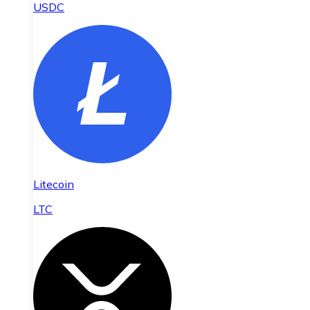
USDC
Litecoin
LTC