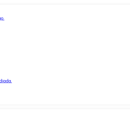
o.
diada.