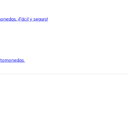
onedas. ¡Fácil y seguro!
iptomonedas.
o.