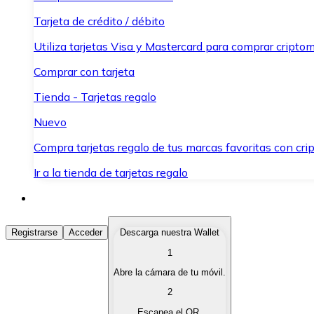
Tarjeta de crédito / débito
Utiliza tarjetas Visa y Mastercard para comprar criptom
Comprar con tarjeta
Tienda - Tarjetas regalo
Nuevo
Compra tarjetas regalo de tus marcas favoritas con cr
Ir a la tienda de tarjetas regalo
Comprar Criptomonedas
Registrarse
Acceder
Descarga nuestra Wallet
1
Compra criptomonedas con diferentes métodos de pag
Abre la cámara de tu móvil.
Vender Criptomonedas
2
Vende tus criptomonedas de forma rápida y segura.
Escanea el QR.