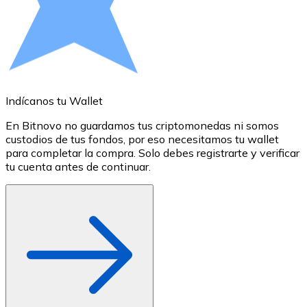
Comprar con Transferencia
Tarjeta de crédito / débito
Utiliza tarjetas Visa y Mastercard para comprar criptom
Comprar con tarjeta
Indícanos tu Wallet
A
Tienda - Tarjetas regalo
En Bitnovo no guardamos tus criptomonedas ni somos
S
Nuevo
custodios de tus fondos, por eso necesitamos tu wallet
a
para completar la compra. Solo debes registrarte y verificar
c
Compra tarjetas regalo de tus marcas favoritas con cr
tu cuenta antes de continuar.
o
Ir a la tienda de tarjetas regalo