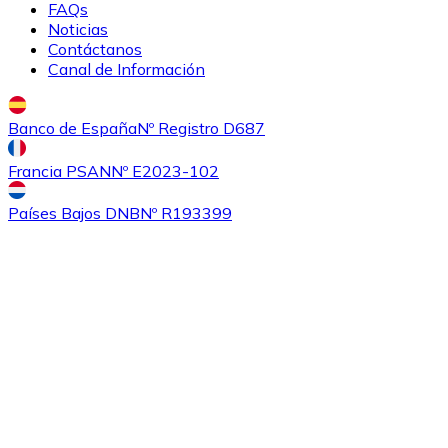
FAQs
Noticias
Contáctanos
Canal de Información
Banco de España
Nº Registro D687
Francia PSAN
Nº E2023-102
Comprar
Ethereum Classic
con transferencia bancaria
con
Países Bajos DNB
Nº R193399
tarjeta
ETC