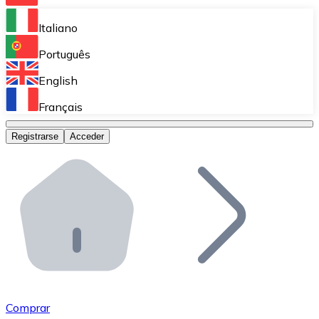
Bitnovo Ramp
Italiano
Integra nuestra solución en tu plataforma.
Português
Bitnovo Giftcards
English
Vende nuestras tarjetas regalo en tu negocio.
Français
Bitnovo OTC
Registrarse
Acceder
Realiza operaciones de gran volumen.
Bitnovo ATM
Integra un ATM Bitnovo en tu negocio y permite que t
Bitnovo API
Integra nuestra API en tu ecosistema.
Conviértete en Distribuidor
Únete a nuestra red de distribuidores.
Comprar