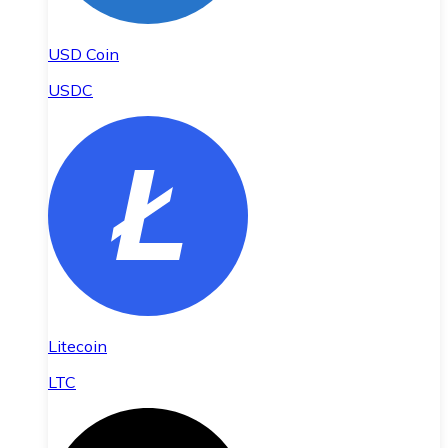
USD Coin
USDC
Litecoin
LTC