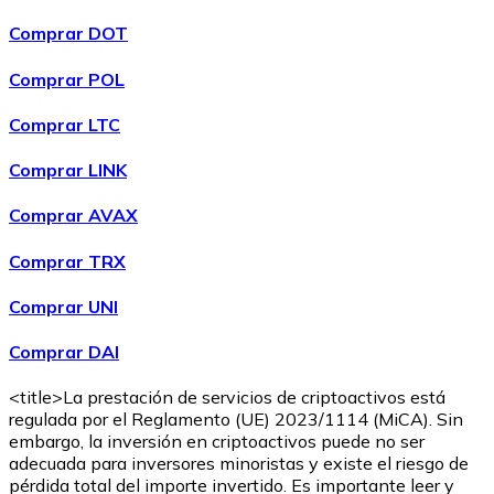
Comprar DOT
Comprar POL
Comprar
Wrapped Bitcoin
con transferencia bancaria
con
Comprar LTC
tarjeta
WBTC
Comprar LINK
Comprar AVAX
Comprar TRX
Comprar UNI
Comprar DAI
<title>La prestación de servicios de criptoactivos está
Comprar
Avalanche
con transferencia bancaria
con tarjeta
regulada por el Reglamento (UE) 2023/1114 (MiCA). Sin
AVAX
embargo, la inversión en criptoactivos puede no ser
adecuada para inversores minoristas y existe el riesgo de
pérdida total del importe invertido. Es importante leer y