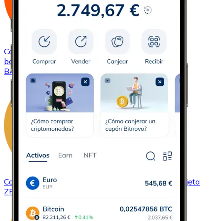
Comprar
Basic Attention Token
con transferencia
bancaria
con tarjeta
BAT
Comprar
ZCash
con transferencia bancaria
con tarjeta
ZEC