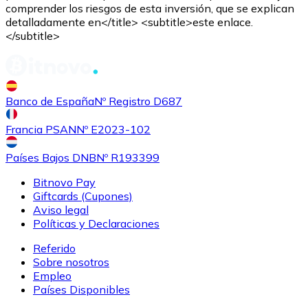
comprender los riesgos de esta inversión, que se explican
detalladamente en</title> <subtitle>este enlace.
</subtitle>
Banco de España
Nº Registro D687
Comprar
Shiba Inu
con transferencia bancaria
con tarjeta
SHIB
Francia PSAN
Nº E2023-102
Países Bajos DNB
Nº R193399
Bitnovo Pay
Giftcards (Cupones)
Aviso legal
Políticas y Declaraciones
Referido
Sobre nosotros
Empleo
Comprar
Uniswap
con transferencia bancaria
con tarjeta
Países Disponibles
UNI