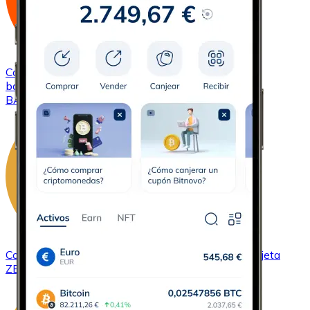
Comprar
Basic Attention Token
con transferencia
bancaria
con tarjeta
BAT
Comprar
ZCash
con transferencia bancaria
con tarjeta
ZEC