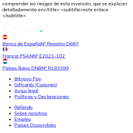
comprender los riesgos de esta inversión, que se explican
detalladamente en</title> <subtitle>este enlace.
</subtitle>
Banco de España
Nº Registro D687
Comprar
Shiba Inu
con transferencia bancaria
con tarjeta
SHIB
Francia PSAN
Nº E2023-102
Países Bajos DNB
Nº R193399
Bitnovo Pay
Giftcards (Cupones)
Aviso legal
Políticas y Declaraciones
Referido
Sobre nosotros
Empleo
Comprar
Uniswap
con transferencia bancaria
con tarjeta
Países Disponibles
UNI