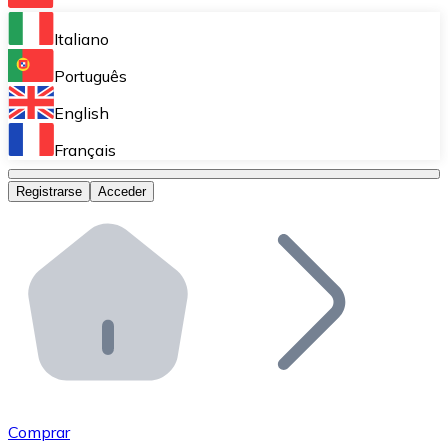
Bitnovo Ramp
Italiano
Integra nuestra solución en tu plataforma.
Português
Bitnovo Giftcards
English
Vende nuestras tarjetas regalo en tu negocio.
Français
Bitnovo OTC
Registrarse
Acceder
Realiza operaciones de gran volumen.
Bitnovo ATM
Integra un ATM Bitnovo en tu negocio y permite que t
Bitnovo API
Integra nuestra API en tu ecosistema.
Conviértete en Distribuidor
Únete a nuestra red de distribuidores.
Comprar