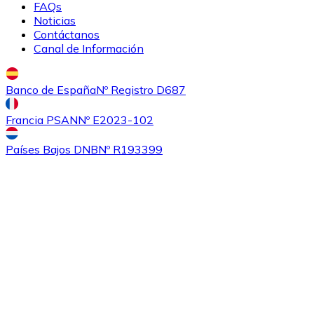
FAQs
Noticias
Contáctanos
Canal de Información
Banco de España
Nº Registro D687
Francia PSAN
Nº E2023-102
Comprar
Ethereum Classic
con transferencia bancaria
con
Países Bajos DNB
Nº R193399
tarjeta
ETC