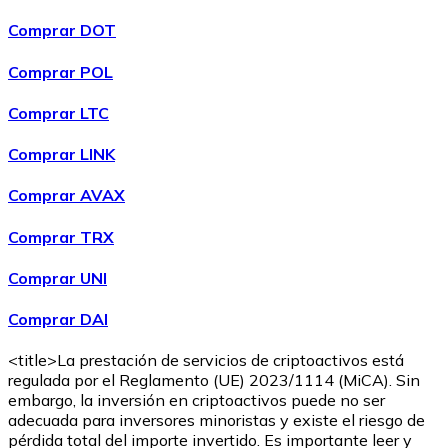
Comprar DOT
Comprar POL
Comprar
Wrapped Bitcoin
con transferencia bancaria
con
Comprar LTC
tarjeta
WBTC
Comprar LINK
Comprar AVAX
Comprar TRX
Comprar UNI
Comprar DAI
<title>La prestación de servicios de criptoactivos está
Comprar
Avalanche
con transferencia bancaria
con tarjeta
regulada por el Reglamento (UE) 2023/1114 (MiCA). Sin
AVAX
embargo, la inversión en criptoactivos puede no ser
adecuada para inversores minoristas y existe el riesgo de
pérdida total del importe invertido. Es importante leer y