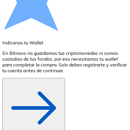
Comprar con Transferencia
Tarjeta de crédito / débito
Utiliza tarjetas Visa y Mastercard para comprar criptom
Comprar con tarjeta
Indícanos tu Wallet
A
Tienda - Tarjetas regalo
En Bitnovo no guardamos tus criptomonedas ni somos
S
Nuevo
custodios de tus fondos, por eso necesitamos tu wallet
a
para completar la compra. Solo debes registrarte y verificar
c
Compra tarjetas regalo de tus marcas favoritas con cr
tu cuenta antes de continuar.
o
Ir a la tienda de tarjetas regalo