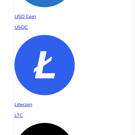
USD Coin
USDC
Litecoin
LTC