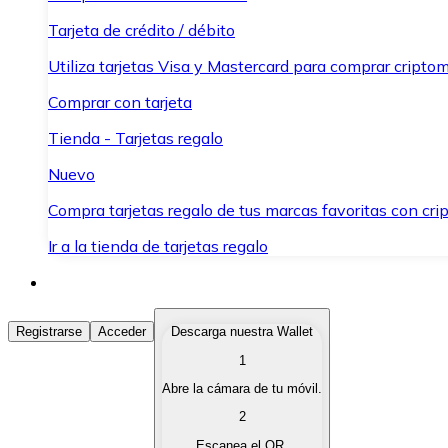
Tarjeta de crédito / débito
Utiliza tarjetas Visa y Mastercard para comprar criptom
Comprar con tarjeta
Tienda - Tarjetas regalo
Nuevo
Compra tarjetas regalo de tus marcas favoritas con cr
Ir a la tienda de tarjetas regalo
Comprar Criptomonedas
Registrarse
Acceder
Descarga nuestra Wallet
1
Compra criptomonedas con diferentes métodos de pag
Abre la cámara de tu móvil.
Vender Criptomonedas
2
Vende tus criptomonedas de forma rápida y segura.
Escanea el QR.