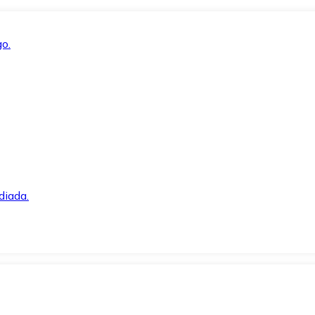
o.
diada.