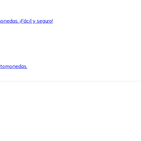
onedas. ¡Fácil y seguro!
iptomonedas.
o.