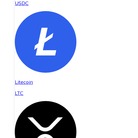
USDC
Litecoin
LTC