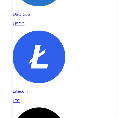
USD Coin
USDC
Litecoin
LTC