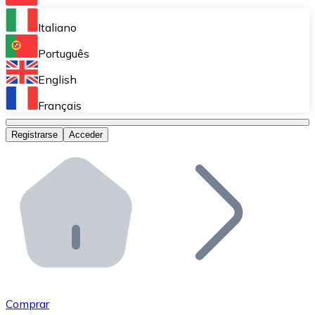
Bitnovo Ramp
Italiano
Integra nuestra solución en tu plataforma.
Português
Bitnovo Giftcards
English
Vende nuestras tarjetas regalo en tu negocio.
Français
Bitnovo OTC
Registrarse
Acceder
Realiza operaciones de gran volumen.
Bitnovo ATM
Integra un ATM Bitnovo en tu negocio y permite que t
Bitnovo API
Integra nuestra API en tu ecosistema.
Conviértete en Distribuidor
Únete a nuestra red de distribuidores.
Comprar