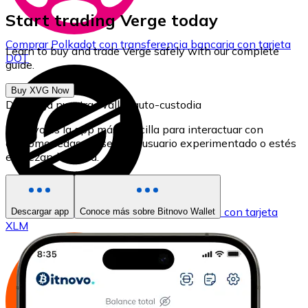
Start trading Verge today
Comprar
Polkadot
con transferencia bancaria
con tarjeta
Learn to buy and trade Verge safely with our complete
DOT
guide.
Buy XVG Now
Descarga nuestra Wallet auto-custodia
Bitnovo es la app más sencilla para interactuar con
criptomonedas, ya seas un usuario experimentado o estés
empezando ahora.
Comprar
Stellar
con transferencia bancaria
con tarjeta
Descargar app
Conoce más sobre Bitnovo Wallet
XLM