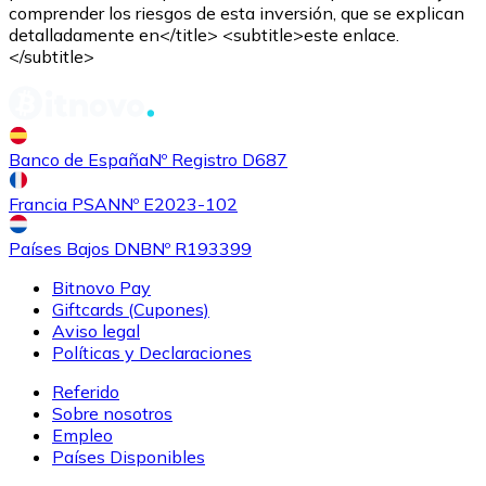
comprender los riesgos de esta inversión, que se explican
detalladamente en</title> <subtitle>este enlace.
</subtitle>
Banco de España
Nº Registro D687
Comprar
Shiba Inu
con transferencia bancaria
con tarjeta
SHIB
Francia PSAN
Nº E2023-102
Países Bajos DNB
Nº R193399
Bitnovo Pay
Giftcards (Cupones)
Aviso legal
Políticas y Declaraciones
Referido
Sobre nosotros
Empleo
Comprar
Uniswap
con transferencia bancaria
con tarjeta
Países Disponibles
UNI