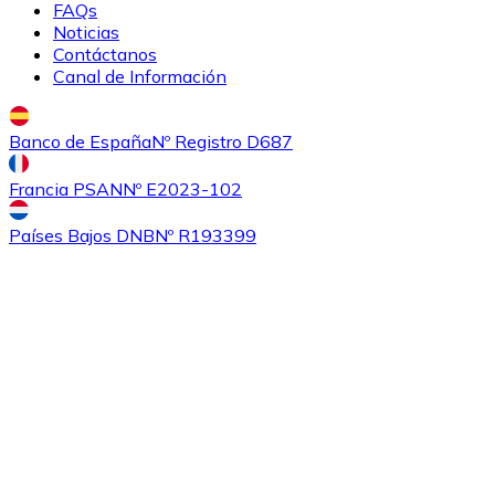
FAQs
Noticias
Contáctanos
Canal de Información
Banco de España
Nº Registro D687
Francia PSAN
Nº E2023-102
Comprar
Ethereum Classic
con transferencia bancaria
con
Países Bajos DNB
Nº R193399
tarjeta
ETC