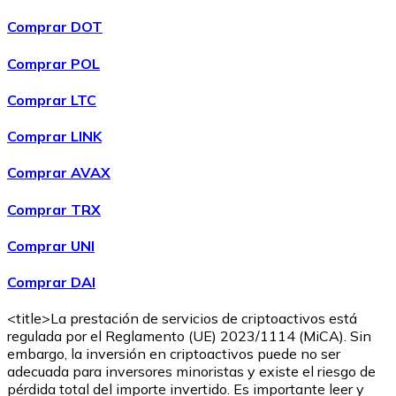
Comprar DOT
Comprar POL
Comprar
Wrapped Bitcoin
con transferencia bancaria
con
Comprar LTC
tarjeta
WBTC
Comprar LINK
Comprar AVAX
Comprar TRX
Comprar UNI
Comprar DAI
<title>La prestación de servicios de criptoactivos está
Comprar
Avalanche
con transferencia bancaria
con tarjeta
regulada por el Reglamento (UE) 2023/1114 (MiCA). Sin
AVAX
embargo, la inversión en criptoactivos puede no ser
adecuada para inversores minoristas y existe el riesgo de
pérdida total del importe invertido. Es importante leer y