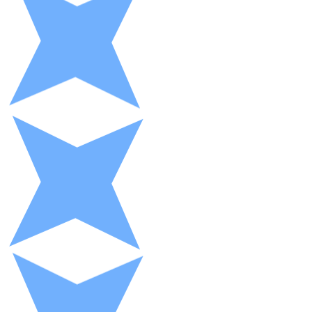
XRP
XRP
Ver todo
Efectivo
Compra criptomonedas con efectivo en tu tienda más 
Comprar con efectivo
Transferencia SEPA
Añade fondos a tu cuenta Bitnovo o realiza compras di