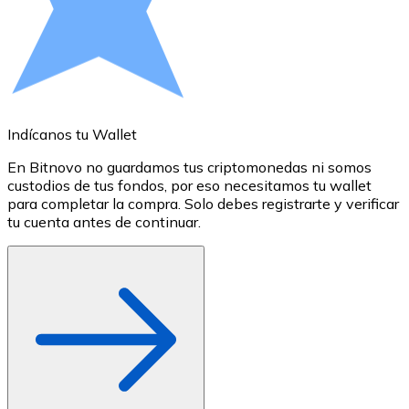
Comprar con Transferencia
Tarjeta de crédito / débito
Utiliza tarjetas Visa y Mastercard para comprar criptom
Comprar con tarjeta
Indícanos tu Wallet
A
Tienda - Tarjetas regalo
En Bitnovo no guardamos tus criptomonedas ni somos
S
Nuevo
custodios de tus fondos, por eso necesitamos tu wallet
a
para completar la compra. Solo debes registrarte y verificar
c
Compra tarjetas regalo de tus marcas favoritas con cr
tu cuenta antes de continuar.
o
Ir a la tienda de tarjetas regalo