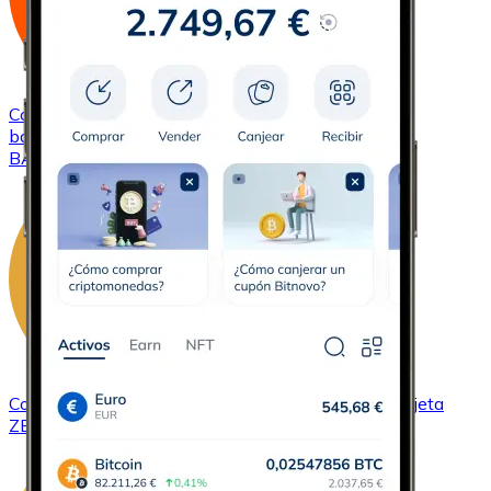
Comprar
Basic Attention Token
con transferencia
bancaria
con tarjeta
BAT
Comprar
ZCash
con transferencia bancaria
con tarjeta
ZEC