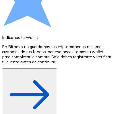
Comprar con Transferencia
Tarjeta de crédito / débito
Utiliza tarjetas Visa y Mastercard para comprar criptom
Comprar con tarjeta
Indícanos tu Wallet
A
Tienda - Tarjetas regalo
En Bitnovo no guardamos tus criptomonedas ni somos
S
Nuevo
custodios de tus fondos, por eso necesitamos tu wallet
a
para completar la compra. Solo debes registrarte y verificar
c
Compra tarjetas regalo de tus marcas favoritas con cr
tu cuenta antes de continuar.
o
Ir a la tienda de tarjetas regalo