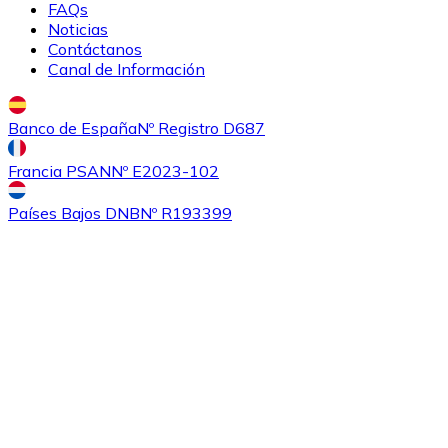
FAQs
Noticias
Contáctanos
Canal de Información
Banco de España
Nº Registro D687
Francia PSAN
Nº E2023-102
Comprar
Ethereum Classic
con transferencia bancaria
con
Países Bajos DNB
Nº R193399
tarjeta
ETC