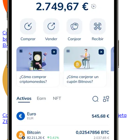
Comprar
Basic Attention Token
con transferencia
bancaria
con tarjeta
BAT
Comprar
ZCash
con transferencia bancaria
con tarjeta
ZEC