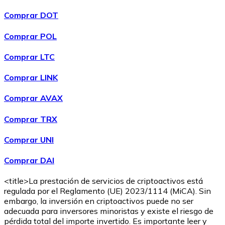
Comprar DOT
Comprar POL
Comprar
Wrapped Bitcoin
con transferencia bancaria
con
Comprar LTC
tarjeta
WBTC
Comprar LINK
Comprar AVAX
Comprar TRX
Comprar UNI
Comprar DAI
<title>La prestación de servicios de criptoactivos está
Comprar
Avalanche
con transferencia bancaria
con tarjeta
regulada por el Reglamento (UE) 2023/1114 (MiCA). Sin
AVAX
embargo, la inversión en criptoactivos puede no ser
adecuada para inversores minoristas y existe el riesgo de
pérdida total del importe invertido. Es importante leer y