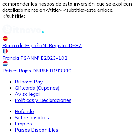
comprender los riesgos de esta inversión, que se explican
detalladamente en</title> <subtitle>este enlace.
</subtitle>
Banco de España
Nº Registro D687
Comprar
Shiba Inu
con transferencia bancaria
con tarjeta
SHIB
Francia PSAN
Nº E2023-102
Países Bajos DNB
Nº R193399
Bitnovo Pay
Giftcards (Cupones)
Aviso legal
Políticas y Declaraciones
Referido
Sobre nosotros
Empleo
Comprar
Uniswap
con transferencia bancaria
con tarjeta
Países Disponibles
UNI