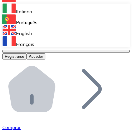
Bitnovo Ramp
Italiano
Integra nuestra solución en tu plataforma.
Português
Bitnovo Giftcards
English
Vende nuestras tarjetas regalo en tu negocio.
Français
Bitnovo OTC
Registrarse
Acceder
Realiza operaciones de gran volumen.
Bitnovo ATM
Integra un ATM Bitnovo en tu negocio y permite que t
Bitnovo API
Integra nuestra API en tu ecosistema.
Conviértete en Distribuidor
Únete a nuestra red de distribuidores.
Comprar