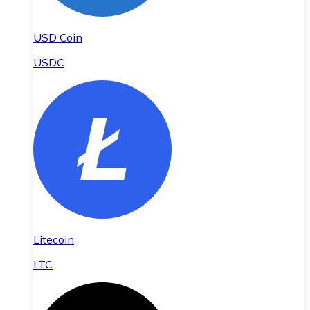
USD Coin
USDC
Litecoin
LTC