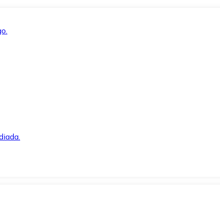
o.
diada.