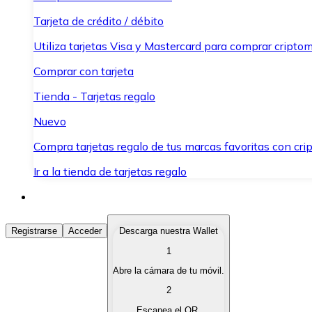
Tarjeta de crédito / débito
Utiliza tarjetas Visa y Mastercard para comprar criptom
Comprar con tarjeta
Tienda - Tarjetas regalo
Nuevo
Compra tarjetas regalo de tus marcas favoritas con cr
Ir a la tienda de tarjetas regalo
Comprar Criptomonedas
Registrarse
Acceder
Descarga nuestra Wallet
1
Compra criptomonedas con diferentes métodos de pag
Abre la cámara de tu móvil.
Vender Criptomonedas
2
Vende tus criptomonedas de forma rápida y segura.
Escanea el QR.