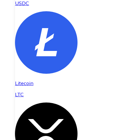
USDC
Litecoin
LTC