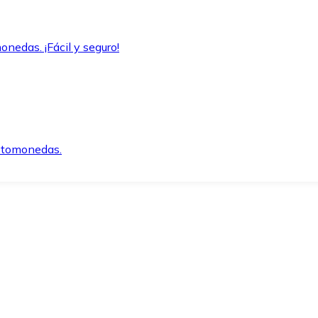
onedas. ¡Fácil y seguro!
iptomonedas.
o.