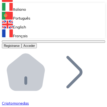
Bitnovo Ramp
Italiano
Integra nuestra solución en tu plataforma.
Português
Bitnovo Giftcards
English
Vende nuestras tarjetas regalo en tu negocio.
Français
Bitnovo OTC
Registrarse
Acceder
Realiza operaciones de gran volumen.
Bitnovo ATM
Integra un ATM Bitnovo en tu negocio y permite que t
Bitnovo API
Integra nuestra API en tu ecosistema.
Conviértete en Distribuidor
Únete a nuestra red de distribuidores.
Criptomonedas