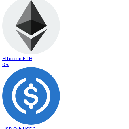
Ethereum
ETH
0 €
USD Coin
USDC