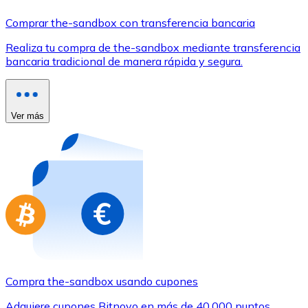
Comprar con Transferencia
Comprar the-sandbox con transferencia bancaria
Tarjeta de crédito / débito
Realiza tu compra de the-sandbox mediante transferencia
Utiliza tarjetas Visa y Mastercard para comprar criptom
bancaria tradicional de manera rápida y segura.
Comprar con tarjeta
Tienda - Tarjetas regalo
Ver más
Nuevo
Compra tarjetas regalo de tus marcas favoritas con cr
Ir a la tienda de tarjetas regalo
Compra the-sandbox usando cupones
Adquiere cupones Bitnovo en más de 40.000 puntos