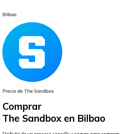
Bilbao
Ethereum
ETH
Precio de The Sandbox
Comprar
The Sandbox en Bilbao
USD Coin
Disfruta de un proceso sencillo y seguro para comprar,