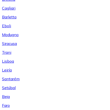
Cagliari
Barletta
Eboli
Modugno
Siracusa
Trani
Lisboa
Leiría
Santarém
Setúbal
Beja
Faro