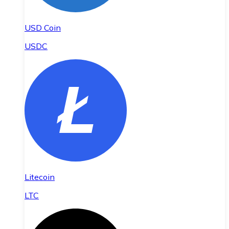
USD Coin
USDC
Litecoin
LTC