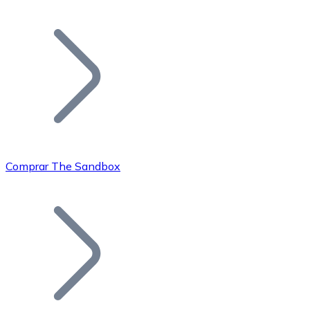
Listar Token
Añade tu proyecto a nuestro ecosistema.
Comprar The Sandbox
Bitcoin
BTC