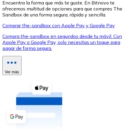
Encuentra la forma que más te guste. En Bitnovo te
ofrecemos multitud de opciones para que compres The
Sandbox de una forma segura, rápida y sencilla.
Comprar the-sandbox con Apple Pay y Google Pay
Compra the-sandbox en segundos desde tu móvil. Con
XRP
Apple Pay o Google Pay, solo necesitas un toque para
pagar de forma segura.
XRP
Ver más
Ver todo
Efectivo
Compra criptomonedas con efectivo en tu tienda más 
Comprar con efectivo
Transferencia SEPA
Añade fondos a tu cuenta Bitnovo o realiza compras di