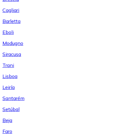
Cagliari
Barletta
Eboli
Modugno
Siracusa
Trani
Lisboa
Leiría
Santarém
Setúbal
Beja
Faro