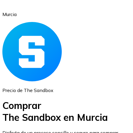
Murcia
Ethereum
ETH
Precio de The Sandbox
Comprar
The Sandbox en Murcia
USD Coin
Disfruta de un proceso sencillo y seguro para comprar,