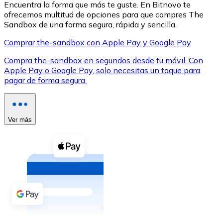
Encuentra la forma que más te guste. En Bitnovo te
ofrecemos multitud de opciones para que compres The
Sandbox de una forma segura, rápida y sencilla.
Comprar the-sandbox con Apple Pay y Google Pay
Compra the-sandbox en segundos desde tu móvil. Con
XRP
Apple Pay o Google Pay, solo necesitas un toque para
pagar de forma segura.
XRP
Ver más
Ver todo
Efectivo
Compra criptomonedas con efectivo en tu tienda más 
Comprar con efectivo
Transferencia SEPA
Añade fondos a tu cuenta Bitnovo o realiza compras di