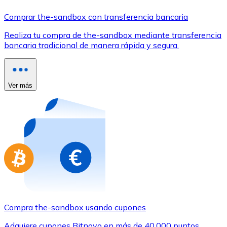
Comprar con Transferencia
Comprar the-sandbox con transferencia bancaria
Tarjeta de crédito / débito
Realiza tu compra de the-sandbox mediante transferencia
Utiliza tarjetas Visa y Mastercard para comprar criptom
bancaria tradicional de manera rápida y segura.
Comprar con tarjeta
Tienda - Tarjetas regalo
Ver más
Nuevo
Compra tarjetas regalo de tus marcas favoritas con cr
Ir a la tienda de tarjetas regalo
Compra the-sandbox usando cupones
Adquiere cupones Bitnovo en más de 40.000 puntos