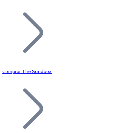
Listar Token
Añade tu proyecto a nuestro ecosistema.
Comprar The Sandbox
Bitcoin
BTC