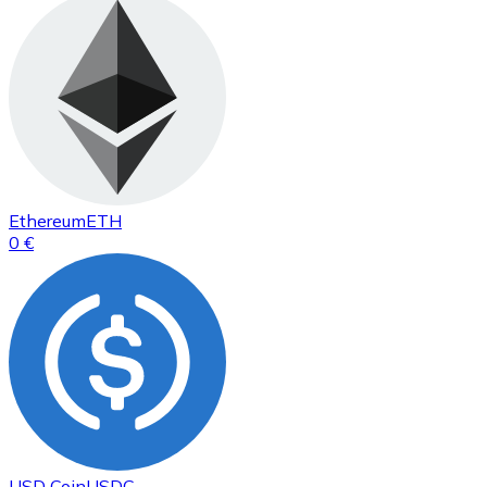
Ethereum
ETH
0 €
USD Coin
USDC