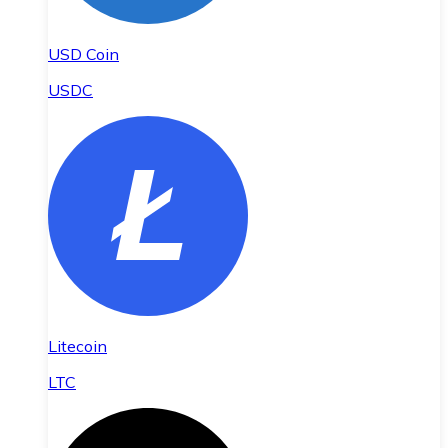
USD Coin
USDC
Litecoin
LTC