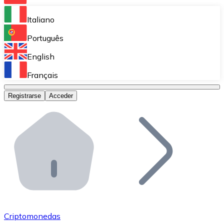
Bitnovo Ramp
Italiano
Integra nuestra solución en tu plataforma.
Português
Bitnovo Giftcards
English
Vende nuestras tarjetas regalo en tu negocio.
Français
Bitnovo OTC
Registrarse
Acceder
Realiza operaciones de gran volumen.
Bitnovo ATM
Integra un ATM Bitnovo en tu negocio y permite que t
Bitnovo API
Integra nuestra API en tu ecosistema.
Conviértete en Distribuidor
Únete a nuestra red de distribuidores.
Criptomonedas