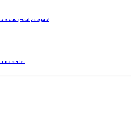
onedas. ¡Fácil y seguro!
iptomonedas.
o.