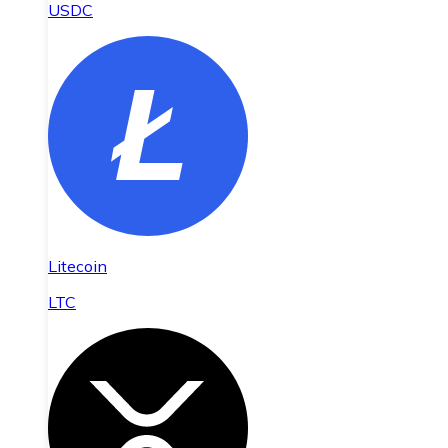
USDC
Litecoin
LTC