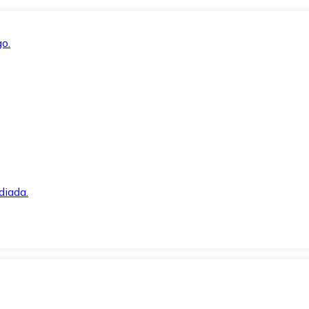
o.
diada.