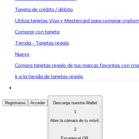
Tarjeta de crédito / débito
Utiliza tarjetas Visa y Mastercard para comprar criptom
Comprar con tarjeta
Tienda - Tarjetas regalo
Nuevo
Compra tarjetas regalo de tus marcas favoritas con cr
Ir a la tienda de tarjetas regalo
Comprar Criptomonedas
Registrarse
Acceder
Descarga nuestra Wallet
1
Compra criptomonedas con diferentes métodos de pag
Abre la cámara de tu móvil.
Vender Criptomonedas
2
Vende tus criptomonedas de forma rápida y segura.
Escanea el QR.