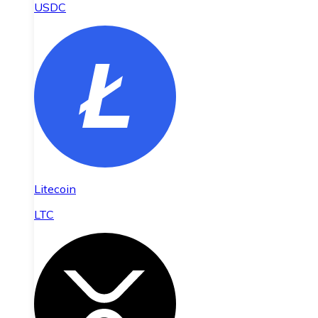
USDC
Litecoin
LTC