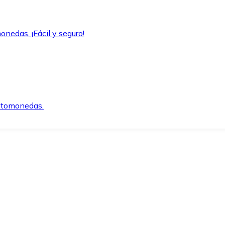
onedas. ¡Fácil y seguro!
iptomonedas.
o.