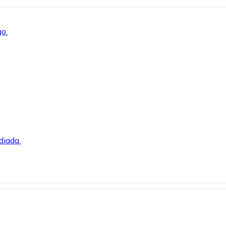
o.
diada.