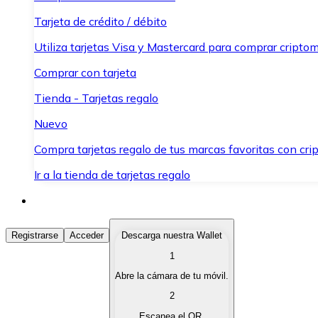
Tarjeta de crédito / débito
Utiliza tarjetas Visa y Mastercard para comprar criptom
Comprar con tarjeta
Tienda - Tarjetas regalo
Nuevo
Compra tarjetas regalo de tus marcas favoritas con cr
Ir a la tienda de tarjetas regalo
Comprar Criptomonedas
Registrarse
Acceder
Descarga nuestra Wallet
1
Compra criptomonedas con diferentes métodos de pag
Abre la cámara de tu móvil.
Vender Criptomonedas
2
Vende tus criptomonedas de forma rápida y segura.
Escanea el QR.