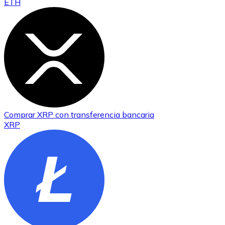
ETH
Comprar
XRP
con transferencia bancaria
XRP