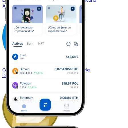
Comprar
Cardano
con transferencia bancaria
ADA
Comprar
Dash
con transferencia bancaria
DASH