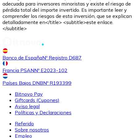
adecuada para inversores minoristas y existe el riesgo de
pérdida total del importe invertido. Es importante leer y
comprender los riesgos de esta inversión, que se explican
detalladamente en</title> <subtitle>este enlace.
</subtitle>
Comprar
Shiba Inu
con transferencia bancaria
SHIB
Banco de España
Nº Registro D687
Francia PSAN
Nº E2023-102
Países Bajos DNB
Nº R193399
Bitnovo Pay
Giftcards (Cupones)
Aviso legal
Políticas y Declaraciones
Referido
Comprar
Uniswap
con transferencia bancaria
Sobre nosotros
UNI
Empleo