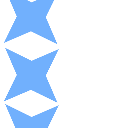
XRP
XRP
Ver todo
Efectivo
Compra criptomonedas con efectivo en tu tienda más 
Comprar con efectivo
Transferencia SEPA
Añade fondos a tu cuenta Bitnovo o realiza compras di