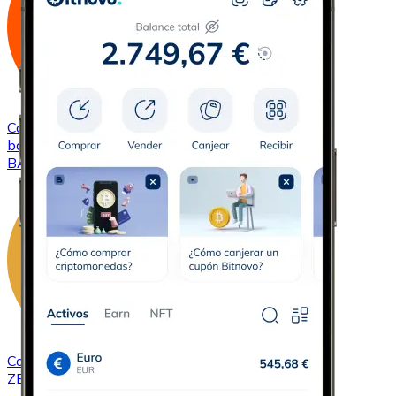
Comprar
Basic Attention Token
con transferencia
bancaria
BAT
Comprar
ZCash
con transferencia bancaria
ZEC