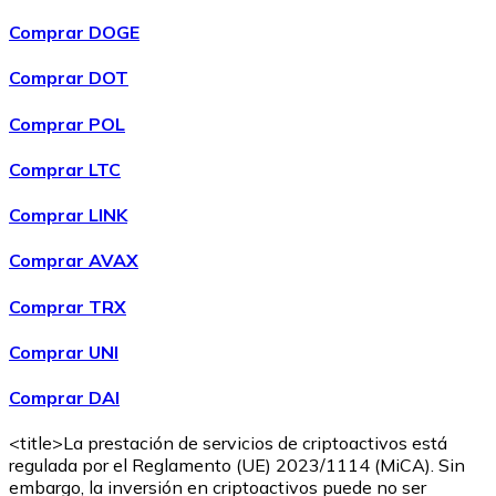
Comprar DOGE
Comprar DOT
Comprar POL
Comprar
Wrapped Bitcoin
con transferencia bancaria
WBTC
Comprar LTC
Comprar LINK
Comprar AVAX
Comprar TRX
Comprar UNI
Comprar DAI
Comprar
Avalanche
con transferencia bancaria
AVAX
<title>La prestación de servicios de criptoactivos está
regulada por el Reglamento (UE) 2023/1114 (MiCA). Sin
embargo, la inversión en criptoactivos puede no ser