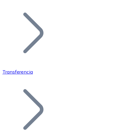
Listar Token
Añade tu proyecto a nuestro ecosistema.
Transferencia
Bitcoin
BTC