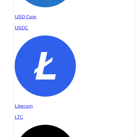
USD Coin
USDC
Litecoin
LTC