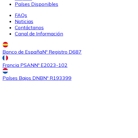
Países Disponibles
FAQs
Noticias
Contáctanos
Canal de Información
Banco de España
Nº Registro D687
Comprar
Ethereum Classic
con transferencia bancaria
Francia PSAN
Nº E2023-102
ETC
Países Bajos DNB
Nº R193399
Comprar
Algorand
con transferencia bancaria