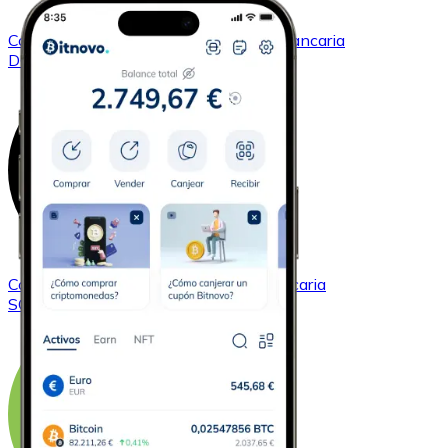
Comprar
Dogecoin
con transferencia bancaria
DOGE
Comprar
Solana
con transferencia bancaria
SOL