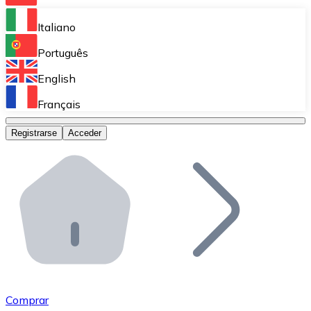
Bitnovo Ramp
Italiano
Integra nuestra solución en tu plataforma.
Português
Bitnovo Giftcards
English
Vende nuestras tarjetas regalo en tu negocio.
Français
Bitnovo OTC
Registrarse
Acceder
Realiza operaciones de gran volumen.
Bitnovo ATM
Integra un ATM Bitnovo en tu negocio y permite que t
Bitnovo API
Integra nuestra API en tu ecosistema.
Conviértete en Distribuidor
Únete a nuestra red de distribuidores.
Comprar