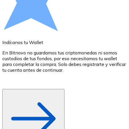
Comprar con Transferencia
Tarjeta de crédito / débito
Utiliza tarjetas Visa y Mastercard para comprar criptom
Comprar con tarjeta
Indícanos tu Wallet
E
Tienda - Tarjetas regalo
En Bitnovo no guardamos tus criptomonedas ni somos
Nuevo
custodios de tus fondos, por eso necesitamos tu wallet
d
para completar la compra. Solo debes registrarte y verificar
c
Compra tarjetas regalo de tus marcas favoritas con cr
tu cuenta antes de continuar.
d
o
Ir a la tienda de tarjetas regalo
r