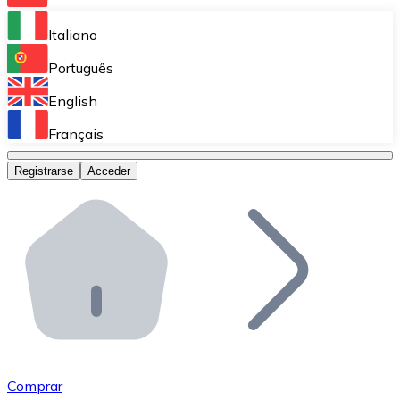
Bitnovo Ramp
Italiano
Integra nuestra solución en tu plataforma.
Português
Bitnovo Giftcards
English
Vende nuestras tarjetas regalo en tu negocio.
Français
Bitnovo OTC
Registrarse
Acceder
Realiza operaciones de gran volumen.
Bitnovo ATM
Integra un ATM Bitnovo en tu negocio y permite que t
Bitnovo API
Integra nuestra API en tu ecosistema.
Conviértete en Distribuidor
Únete a nuestra red de distribuidores.
Comprar