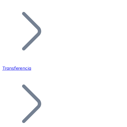
Listar Token
Añade tu proyecto a nuestro ecosistema.
Transferencia
Bitcoin
BTC