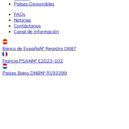
Países Disponibles
FAQs
Noticias
Contáctanos
Canal de Información
Banco de España
Nº Registro D687
Comprar
Ethereum Classic
con transferencia bancaria
Francia PSAN
Nº E2023-102
ETC
Países Bajos DNB
Nº R193399
Comprar
Algorand
con transferencia bancaria