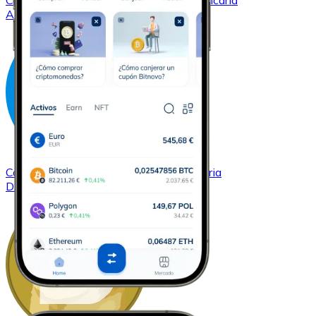
Comprar
Cardano
con transferencia bancaria
ADA
Comprar
Dash
con transferencia bancaria
DASH