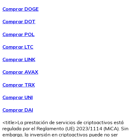
Comprar DOGE
Comprar DOT
Comprar POL
Comprar
Wrapped Bitcoin
con transferencia bancaria
WBTC
Comprar LTC
Comprar LINK
Comprar AVAX
Comprar TRX
Comprar UNI
Comprar DAI
Comprar
Avalanche
con transferencia bancaria
AVAX
<title>La prestación de servicios de criptoactivos está
regulada por el Reglamento (UE) 2023/1114 (MiCA). Sin
embargo, la inversión en criptoactivos puede no ser