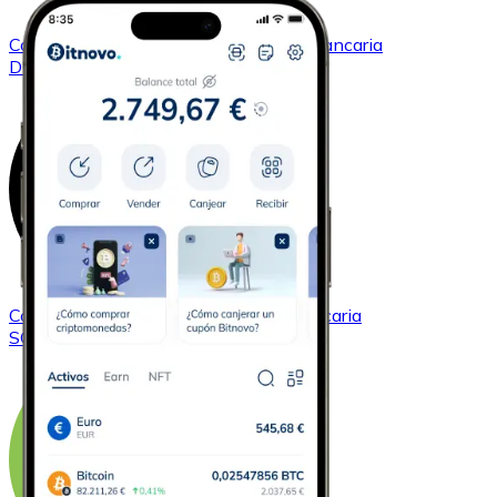
Comprar
Dogecoin
con transferencia bancaria
DOGE
Comprar
Solana
con transferencia bancaria
SOL