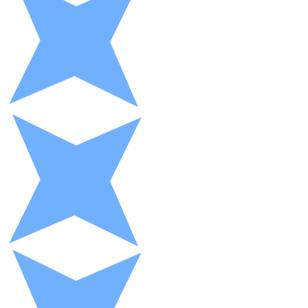
XRP
XRP
Ver todo
Efectivo
Compra criptomonedas con efectivo en tu tienda más 
Comprar con efectivo
Transferencia SEPA
Añade fondos a tu cuenta Bitnovo o realiza compras di