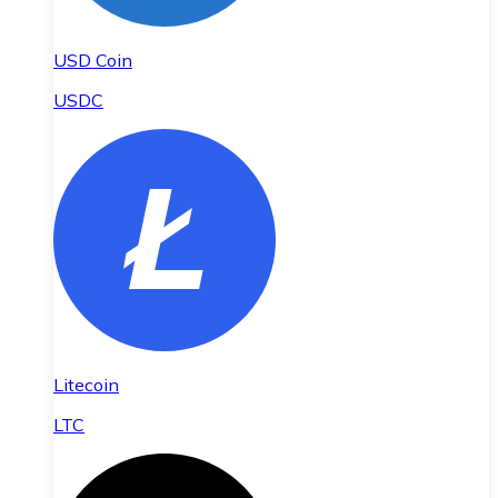
USD Coin
USDC
Litecoin
LTC