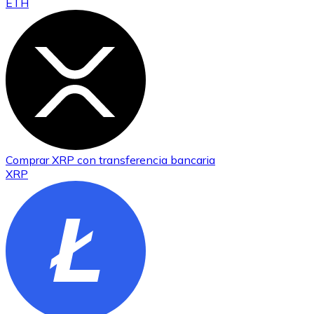
ETH
Comprar
XRP
con transferencia bancaria
XRP