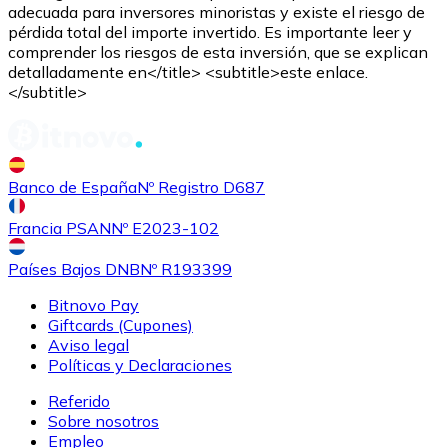
adecuada para inversores minoristas y existe el riesgo de
pérdida total del importe invertido. Es importante leer y
comprender los riesgos de esta inversión, que se explican
detalladamente en</title> <subtitle>este enlace.
</subtitle>
Comprar
Shiba Inu
con transferencia bancaria
SHIB
Banco de España
Nº Registro D687
Francia PSAN
Nº E2023-102
Países Bajos DNB
Nº R193399
Bitnovo Pay
Giftcards (Cupones)
Aviso legal
Políticas y Declaraciones
Referido
Comprar
Uniswap
con transferencia bancaria
Sobre nosotros
UNI
Empleo