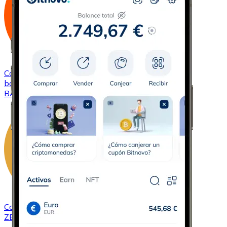
Comprar
Basic Attention Token
con transferencia
bancaria
BAT
Comprar
ZCash
con transferencia bancaria
ZEC