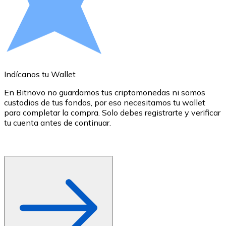
Comprar con Transferencia
Tarjeta de crédito / débito
Utiliza tarjetas Visa y Mastercard para comprar criptom
Comprar con tarjeta
Indícanos tu Wallet
E
Tienda - Tarjetas regalo
En Bitnovo no guardamos tus criptomonedas ni somos
Nuevo
custodios de tus fondos, por eso necesitamos tu wallet
d
para completar la compra. Solo debes registrarte y verificar
c
Compra tarjetas regalo de tus marcas favoritas con cr
tu cuenta antes de continuar.
d
o
Ir a la tienda de tarjetas regalo
r