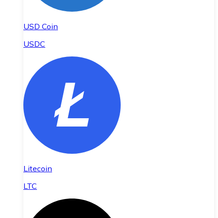
USD Coin
USDC
Litecoin
LTC