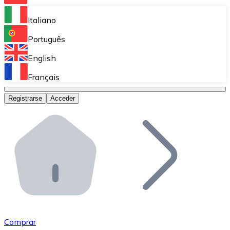
Bitnovo Ramp
Italiano
Integra nuestra solución en tu plataforma.
Português
Bitnovo Giftcards
English
Vende nuestras tarjetas regalo en tu negocio.
Français
Bitnovo OTC
Registrarse
Acceder
Realiza operaciones de gran volumen.
Bitnovo ATM
Integra un ATM Bitnovo en tu negocio y permite que t
Bitnovo API
Integra nuestra API en tu ecosistema.
Conviértete en Distribuidor
Únete a nuestra red de distribuidores.
Comprar