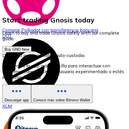
Start trading Gnosis today
Comprar
Polkadot
con transferencia bancaria
Learn to buy and trade Gnosis safely with our complete
DOT
guide.
Buy GNO Now
Descarga nuestra Wallet auto-custodia
Bitnovo es la app más sencilla para interactuar con
criptomonedas, ya seas un usuario experimentado o estés
empezando ahora.
Comprar
Stellar
con transferencia bancaria
Descargar app
Conoce más sobre Bitnovo Wallet
XLM