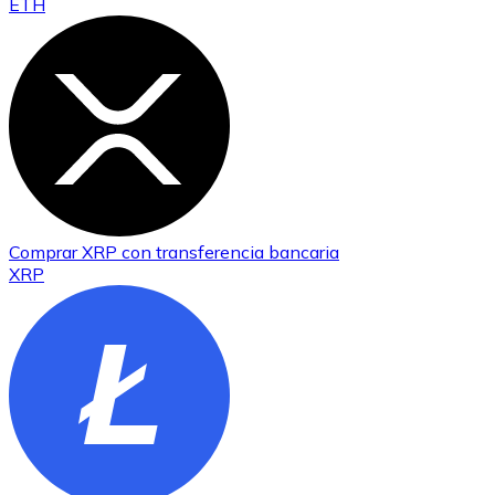
ETH
Comprar
XRP
con transferencia bancaria
XRP