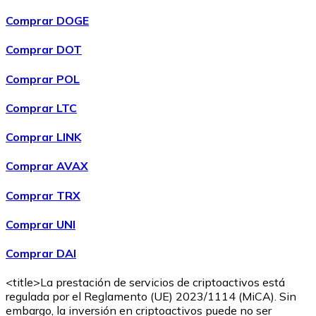
Comprar DOGE
Comprar DOT
Comprar POL
Comprar
Wrapped Bitcoin
con transferencia bancaria
WBTC
Comprar LTC
Comprar LINK
Comprar AVAX
Comprar TRX
Comprar UNI
Comprar DAI
Comprar
Avalanche
con transferencia bancaria
AVAX
<title>La prestación de servicios de criptoactivos está
regulada por el Reglamento (UE) 2023/1114 (MiCA). Sin
embargo, la inversión en criptoactivos puede no ser