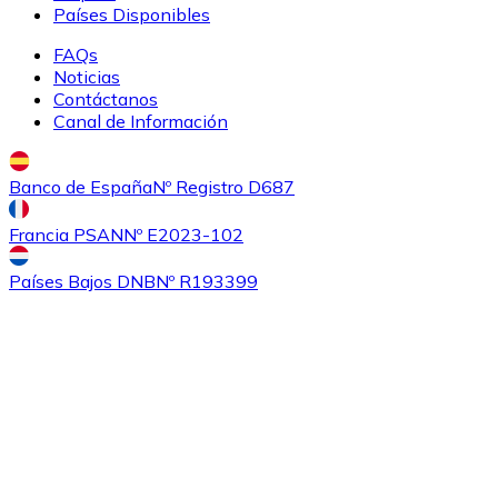
Países Disponibles
FAQs
Noticias
Contáctanos
Canal de Información
Banco de España
Nº Registro D687
Comprar
Ethereum Classic
con transferencia bancaria
Francia PSAN
Nº E2023-102
ETC
Países Bajos DNB
Nº R193399
Comprar
Algorand
con transferencia bancaria