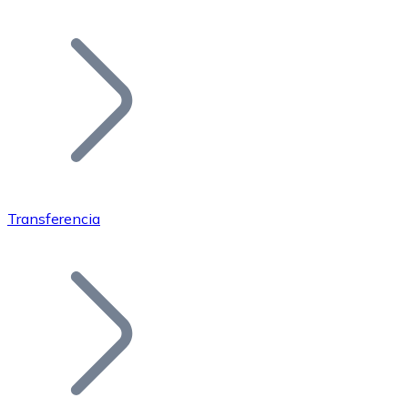
Listar Token
Añade tu proyecto a nuestro ecosistema.
Transferencia
Bitcoin
BTC