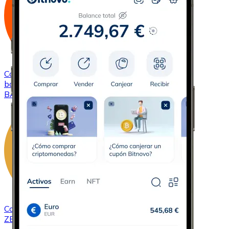
Comprar
Basic Attention Token
con transferencia
bancaria
BAT
Comprar
ZCash
con transferencia bancaria
ZEC