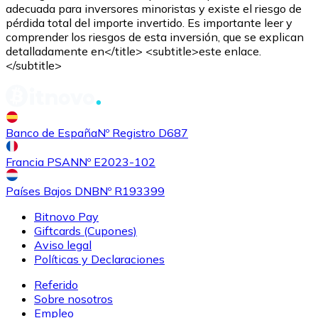
adecuada para inversores minoristas y existe el riesgo de
pérdida total del importe invertido. Es importante leer y
comprender los riesgos de esta inversión, que se explican
detalladamente en</title> <subtitle>este enlace.
</subtitle>
Comprar
Shiba Inu
con transferencia bancaria
SHIB
Banco de España
Nº Registro D687
Francia PSAN
Nº E2023-102
Países Bajos DNB
Nº R193399
Bitnovo Pay
Giftcards (Cupones)
Aviso legal
Políticas y Declaraciones
Referido
Comprar
Uniswap
con transferencia bancaria
Sobre nosotros
UNI
Empleo