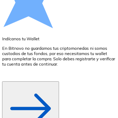
Comprar con Transferencia
Tarjeta de crédito / débito
Utiliza tarjetas Visa y Mastercard para comprar criptom
Comprar con tarjeta
Indícanos tu Wallet
E
Tienda - Tarjetas regalo
En Bitnovo no guardamos tus criptomonedas ni somos
Nuevo
custodios de tus fondos, por eso necesitamos tu wallet
d
para completar la compra. Solo debes registrarte y verificar
c
Compra tarjetas regalo de tus marcas favoritas con cr
tu cuenta antes de continuar.
d
o
Ir a la tienda de tarjetas regalo
r