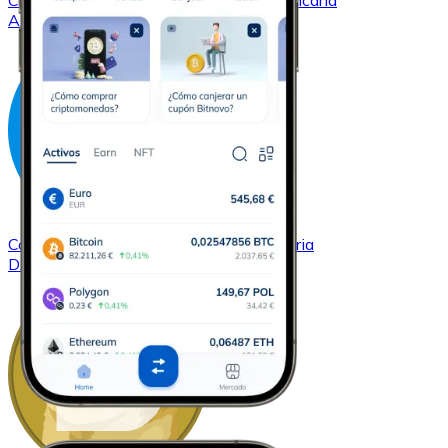
Comprar
Cardano
con transferencia bancaria
ADA
Comprar
Dash
con transferencia bancaria
DASH