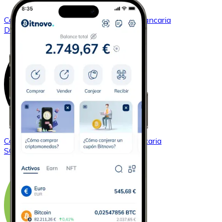
Comprar
Dogecoin
con transferencia bancaria
DOGE
Comprar
Solana
con transferencia bancaria
SOL