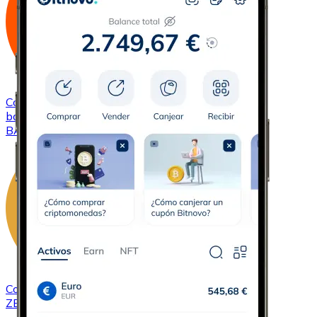
Comprar
Basic Attention Token
con transferencia
bancaria
BAT
Comprar
ZCash
con transferencia bancaria
ZEC