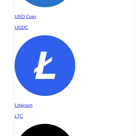
USD Coin
USDC
Litecoin
LTC