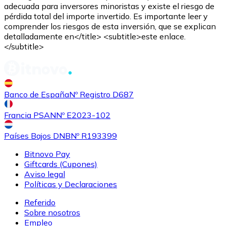
adecuada para inversores minoristas y existe el riesgo de
pérdida total del importe invertido. Es importante leer y
comprender los riesgos de esta inversión, que se explican
detalladamente en</title> <subtitle>este enlace.
</subtitle>
Comprar
Shiba Inu
con transferencia bancaria
SHIB
Banco de España
Nº Registro D687
Francia PSAN
Nº E2023-102
Países Bajos DNB
Nº R193399
Bitnovo Pay
Giftcards (Cupones)
Aviso legal
Políticas y Declaraciones
Referido
Comprar
Uniswap
con transferencia bancaria
Sobre nosotros
UNI
Empleo