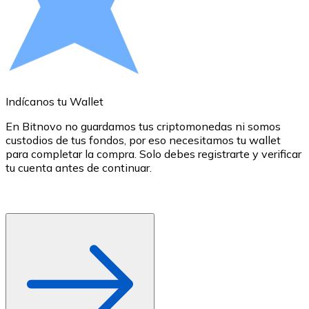
Comprar con Transferencia
Tarjeta de crédito / débito
Utiliza tarjetas Visa y Mastercard para comprar criptom
Comprar con tarjeta
Indícanos tu Wallet
E
Tienda - Tarjetas regalo
En Bitnovo no guardamos tus criptomonedas ni somos
Nuevo
custodios de tus fondos, por eso necesitamos tu wallet
d
para completar la compra. Solo debes registrarte y verificar
c
Compra tarjetas regalo de tus marcas favoritas con cr
tu cuenta antes de continuar.
d
o
Ir a la tienda de tarjetas regalo
r