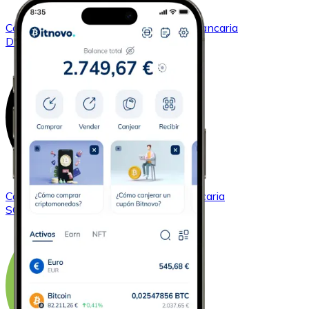
Comprar
Dogecoin
con transferencia bancaria
DOGE
Comprar
Solana
con transferencia bancaria
SOL