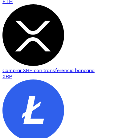
ETH
Comprar
XRP
con transferencia bancaria
XRP