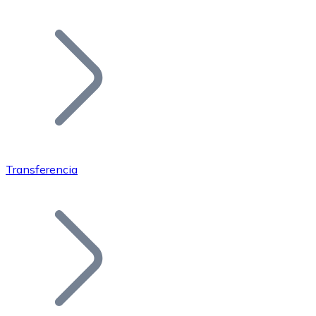
Listar Token
Añade tu proyecto a nuestro ecosistema.
Transferencia
Bitcoin
BTC