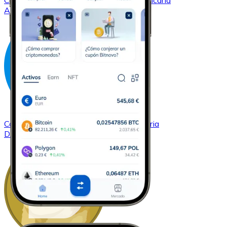
Comprar
Cardano
con transferencia bancaria
ADA
Comprar
Dash
con transferencia bancaria
DASH