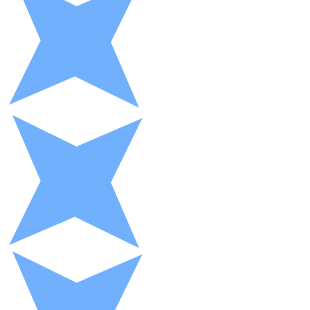
XRP
XRP
Ver todo
Efectivo
Compra criptomonedas con efectivo en tu tienda más 
Comprar con efectivo
Transferencia SEPA
Añade fondos a tu cuenta Bitnovo o realiza compras di