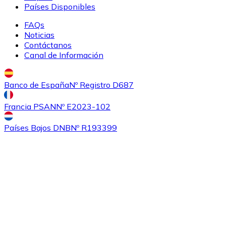
Países Disponibles
FAQs
Noticias
Contáctanos
Canal de Información
Banco de España
Nº Registro D687
Comprar
Ethereum Classic
con transferencia bancaria
Francia PSAN
Nº E2023-102
ETC
Países Bajos DNB
Nº R193399
Comprar
Algorand
con transferencia bancaria