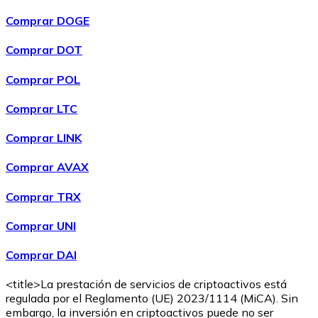
Comprar DOGE
Comprar DOT
Comprar POL
Comprar
Wrapped Bitcoin
con transferencia bancaria
WBTC
Comprar LTC
Comprar LINK
Comprar AVAX
Comprar TRX
Comprar UNI
Comprar DAI
Comprar
Avalanche
con transferencia bancaria
AVAX
<title>La prestación de servicios de criptoactivos está
regulada por el Reglamento (UE) 2023/1114 (MiCA). Sin
embargo, la inversión en criptoactivos puede no ser