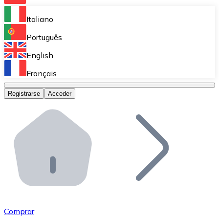
Bitnovo Ramp
Italiano
Integra nuestra solución en tu plataforma.
Português
Bitnovo Giftcards
English
Vende nuestras tarjetas regalo en tu negocio.
Français
Bitnovo OTC
Registrarse
Acceder
Realiza operaciones de gran volumen.
Bitnovo ATM
Integra un ATM Bitnovo en tu negocio y permite que t
Bitnovo API
Integra nuestra API en tu ecosistema.
Conviértete en Distribuidor
Únete a nuestra red de distribuidores.
Comprar