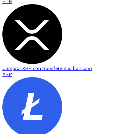
ETH
Comprar
XRP
con transferencia bancaria
XRP