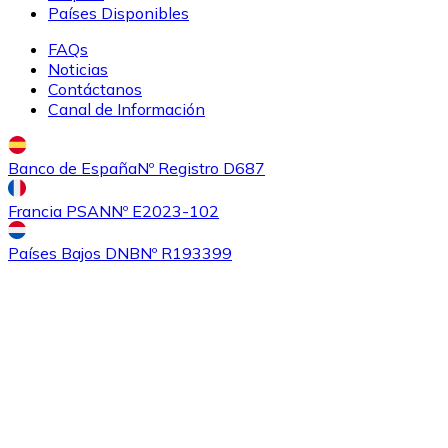
Países Disponibles
FAQs
Noticias
Contáctanos
Canal de Información
Banco de España
Nº Registro D687
Comprar
Ethereum Classic
con transferencia bancaria
Francia PSAN
Nº E2023-102
ETC
Países Bajos DNB
Nº R193399
Comprar
Algorand
con transferencia bancaria