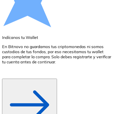
Comprar con Transferencia
Tarjeta de crédito / débito
Utiliza tarjetas Visa y Mastercard para comprar criptom
Comprar con tarjeta
Indícanos tu Wallet
E
Tienda - Tarjetas regalo
En Bitnovo no guardamos tus criptomonedas ni somos
Nuevo
custodios de tus fondos, por eso necesitamos tu wallet
d
para completar la compra. Solo debes registrarte y verificar
c
Compra tarjetas regalo de tus marcas favoritas con cr
tu cuenta antes de continuar.
d
o
Ir a la tienda de tarjetas regalo
r