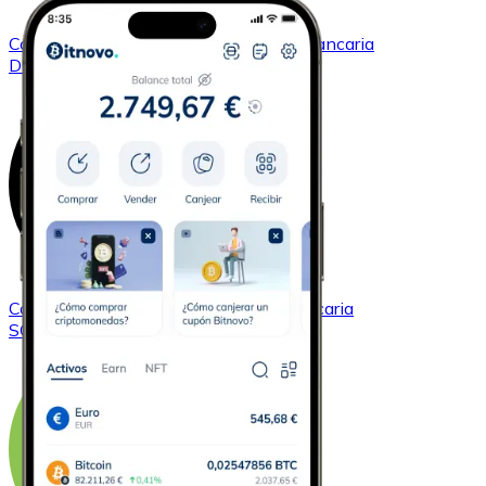
Comprar
Dogecoin
con transferencia bancaria
DOGE
Comprar
Solana
con transferencia bancaria
SOL