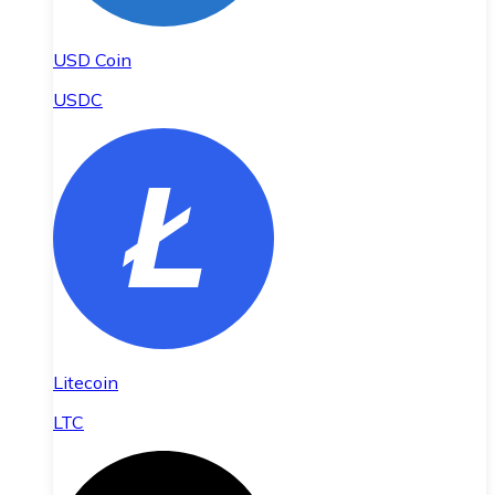
USD Coin
USDC
Litecoin
LTC