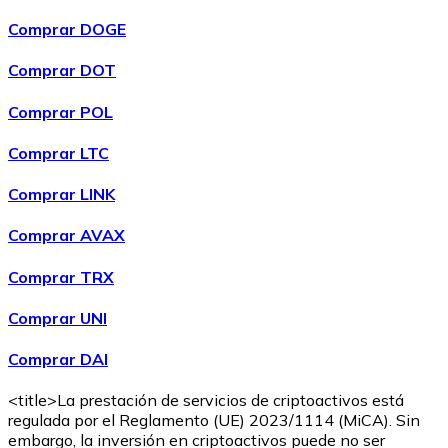
Comprar DOGE
Comprar DOT
Comprar POL
Comprar
Wrapped Bitcoin
con transferencia bancaria
WBTC
Comprar LTC
Comprar LINK
Comprar AVAX
Comprar TRX
Comprar UNI
Comprar DAI
Comprar
Avalanche
con transferencia bancaria
AVAX
<title>La prestación de servicios de criptoactivos está
regulada por el Reglamento (UE) 2023/1114 (MiCA). Sin
embargo, la inversión en criptoactivos puede no ser