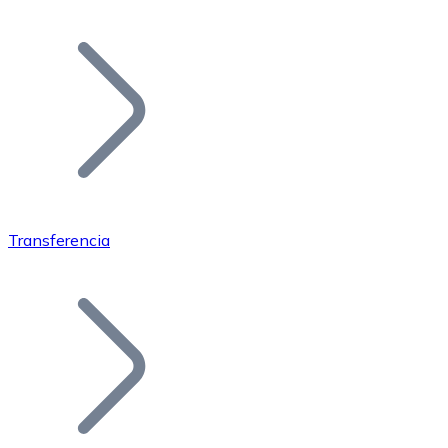
Listar Token
Añade tu proyecto a nuestro ecosistema.
Transferencia
Bitcoin
BTC