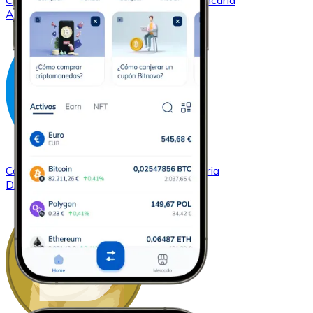
Comprar
Cardano
con transferencia bancaria
ADA
Comprar
Dash
con transferencia bancaria
DASH