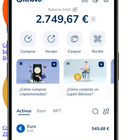
Comprar
Basic Attention Token
con transferencia
bancaria
BAT
Comprar
ZCash
con transferencia bancaria
ZEC