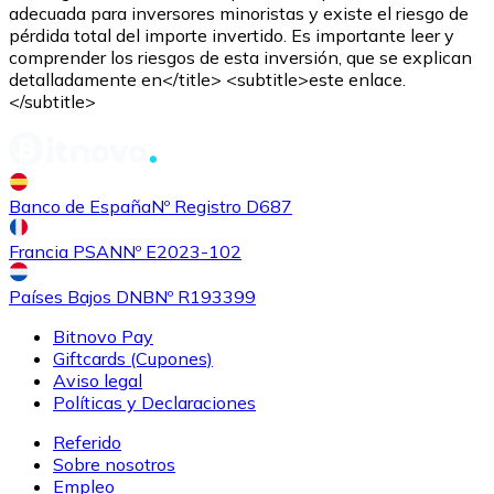
adecuada para inversores minoristas y existe el riesgo de
pérdida total del importe invertido. Es importante leer y
comprender los riesgos de esta inversión, que se explican
detalladamente en</title> <subtitle>este enlace.
</subtitle>
Comprar
Shiba Inu
con transferencia bancaria
SHIB
Banco de España
Nº Registro D687
Francia PSAN
Nº E2023-102
Países Bajos DNB
Nº R193399
Bitnovo Pay
Giftcards (Cupones)
Aviso legal
Políticas y Declaraciones
Referido
Comprar
Uniswap
con transferencia bancaria
Sobre nosotros
UNI
Empleo