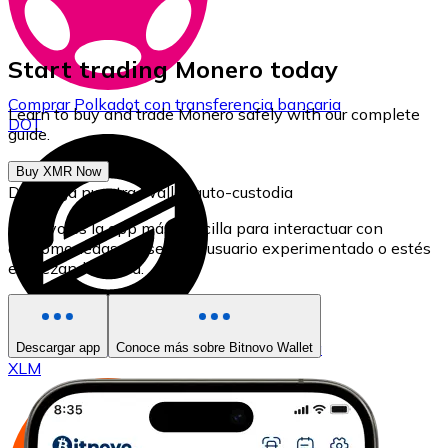
Start trading Monero today
Comprar
Polkadot
con transferencia bancaria
Learn to buy and trade Monero safely with our complete
DOT
guide.
Buy XMR Now
Descarga nuestra Wallet auto-custodia
Bitnovo es la app más sencilla para interactuar con
criptomonedas, ya seas un usuario experimentado o estés
empezando ahora.
Comprar
Stellar
con transferencia bancaria
Descargar app
Conoce más sobre Bitnovo Wallet
XLM