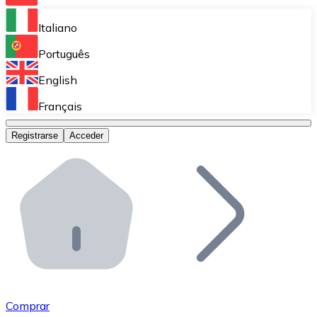
Bitnovo Ramp
Italiano
Integra nuestra solución en tu plataforma.
Português
Bitnovo Giftcards
English
Vende nuestras tarjetas regalo en tu negocio.
Français
Bitnovo OTC
Registrarse
Acceder
Realiza operaciones de gran volumen.
Bitnovo ATM
Integra un ATM Bitnovo en tu negocio y permite que t
Bitnovo API
Integra nuestra API en tu ecosistema.
Conviértete en Distribuidor
Únete a nuestra red de distribuidores.
Comprar