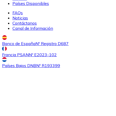
Países Disponibles
FAQs
Noticias
Contáctanos
Canal de Información
Banco de España
Nº Registro D687
Comprar
Ethereum Classic
con transferencia bancaria
Francia PSAN
Nº E2023-102
ETC
Países Bajos DNB
Nº R193399
Comprar
Algorand
con transferencia bancaria