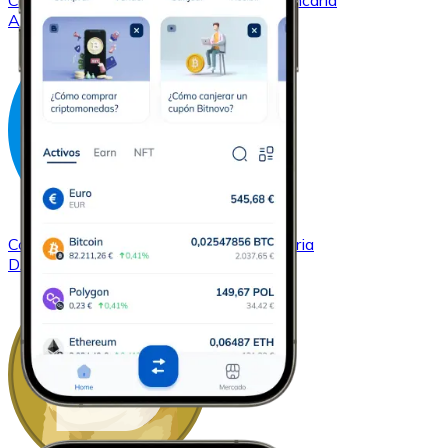
Comprar
Cardano
con transferencia bancaria
ADA
Comprar
Dash
con transferencia bancaria
DASH