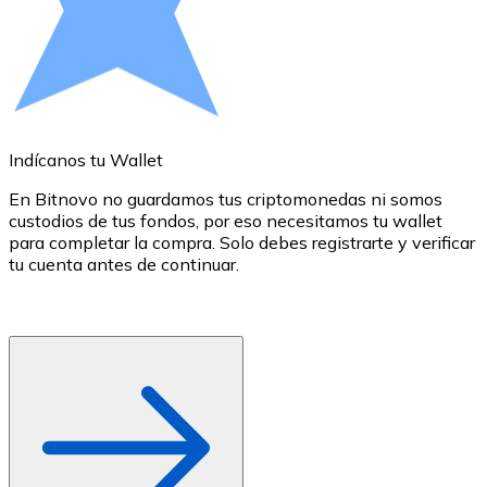
Comprar con Transferencia
Tarjeta de crédito / débito
Utiliza tarjetas Visa y Mastercard para comprar criptom
Comprar con tarjeta
Indícanos tu Wallet
E
Tienda - Tarjetas regalo
En Bitnovo no guardamos tus criptomonedas ni somos
Nuevo
custodios de tus fondos, por eso necesitamos tu wallet
d
para completar la compra. Solo debes registrarte y verificar
c
Compra tarjetas regalo de tus marcas favoritas con cr
tu cuenta antes de continuar.
d
o
Ir a la tienda de tarjetas regalo
r