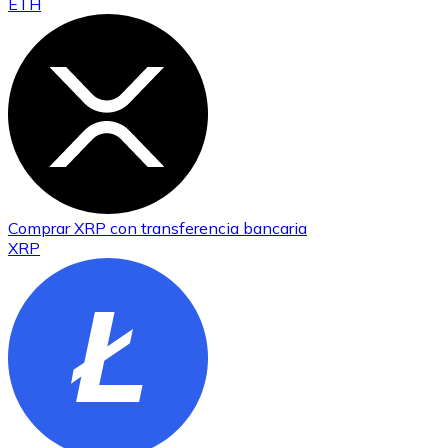
ETH
Comprar
XRP
con transferencia bancaria
XRP