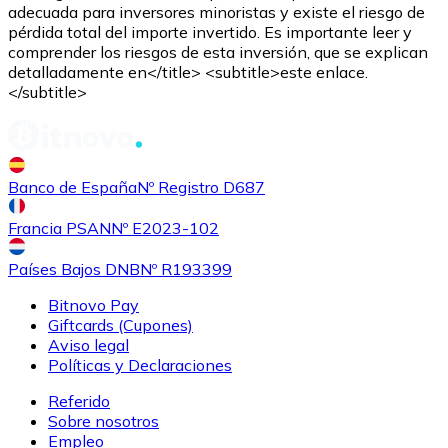
adecuada para inversores minoristas y existe el riesgo de
pérdida total del importe invertido. Es importante leer y
comprender los riesgos de esta inversión, que se explican
detalladamente en</title> <subtitle>este enlace.
</subtitle>
Comprar
Shiba Inu
con transferencia bancaria
SHIB
Banco de España
Nº Registro D687
Francia PSAN
Nº E2023-102
Países Bajos DNB
Nº R193399
Bitnovo Pay
Giftcards (Cupones)
Aviso legal
Políticas y Declaraciones
Referido
Comprar
Uniswap
con transferencia bancaria
Sobre nosotros
UNI
Empleo