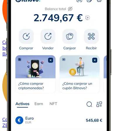
Comprar
Basic Attention Token
con transferencia
bancaria
BAT
Comprar
ZCash
con transferencia bancaria
ZEC