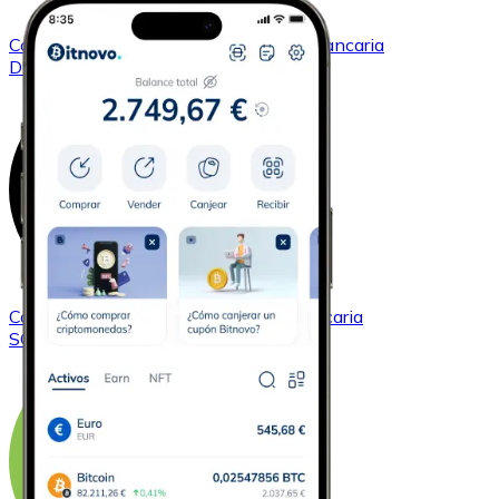
Comprar
Dogecoin
con transferencia bancaria
DOGE
Comprar
Solana
con transferencia bancaria
SOL