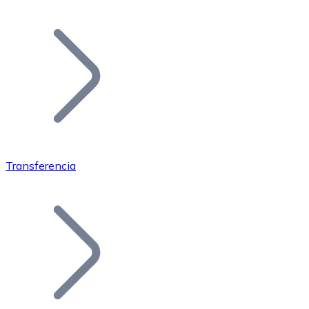
Listar Token
Añade tu proyecto a nuestro ecosistema.
Transferencia
Bitcoin
BTC