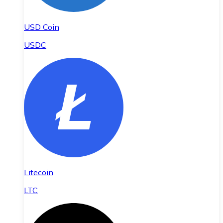
USD Coin
USDC
Litecoin
LTC