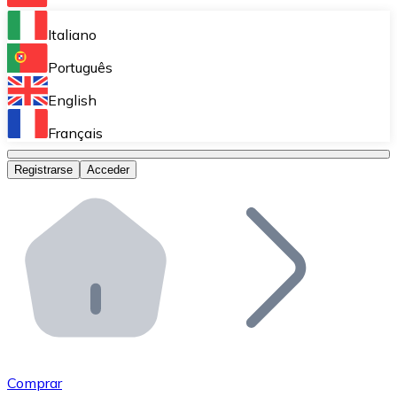
Bitnovo Ramp
Italiano
Integra nuestra solución en tu plataforma.
Português
Bitnovo Giftcards
English
Vende nuestras tarjetas regalo en tu negocio.
Français
Bitnovo OTC
Registrarse
Acceder
Realiza operaciones de gran volumen.
Bitnovo ATM
Integra un ATM Bitnovo en tu negocio y permite que t
Bitnovo API
Integra nuestra API en tu ecosistema.
Conviértete en Distribuidor
Únete a nuestra red de distribuidores.
Comprar