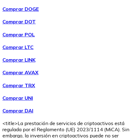
Comprar DOGE
Comprar DOT
Comprar POL
Comprar
Wrapped Bitcoin
con transferencia bancaria
WBTC
Comprar LTC
Comprar LINK
Comprar AVAX
Comprar TRX
Comprar UNI
Comprar DAI
Comprar
Avalanche
con transferencia bancaria
AVAX
<title>La prestación de servicios de criptoactivos está
regulada por el Reglamento (UE) 2023/1114 (MiCA). Sin
embargo, la inversión en criptoactivos puede no ser