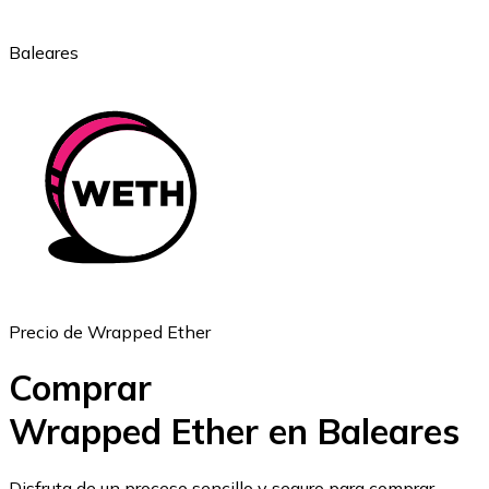
Baleares
Ethereum
ETH
Precio de Wrapped Ether
Comprar
Wrapped Ether en Baleares
USD Coin
Disfruta de un proceso sencillo y seguro para comprar,