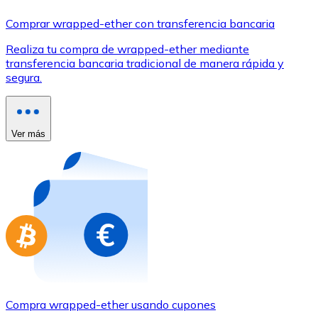
Comprar con Transferencia
Comprar wrapped-ether con transferencia bancaria
Tarjeta de crédito / débito
Realiza tu compra de wrapped-ether mediante
Utiliza tarjetas Visa y Mastercard para comprar criptom
transferencia bancaria tradicional de manera rápida y
segura.
Comprar con tarjeta
Tienda - Tarjetas regalo
Ver más
Nuevo
Compra tarjetas regalo de tus marcas favoritas con cr
Ir a la tienda de tarjetas regalo
Compra wrapped-ether usando cupones