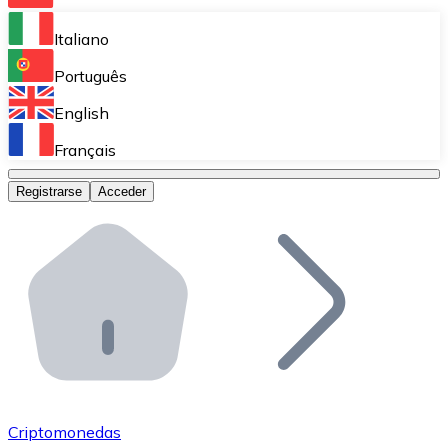
Bitnovo Ramp
Italiano
Integra nuestra solución en tu plataforma.
Português
Bitnovo Giftcards
English
Vende nuestras tarjetas regalo en tu negocio.
Français
Bitnovo OTC
Registrarse
Acceder
Realiza operaciones de gran volumen.
Bitnovo ATM
Integra un ATM Bitnovo en tu negocio y permite que t
Bitnovo API
Integra nuestra API en tu ecosistema.
Conviértete en Distribuidor
Únete a nuestra red de distribuidores.
Criptomonedas