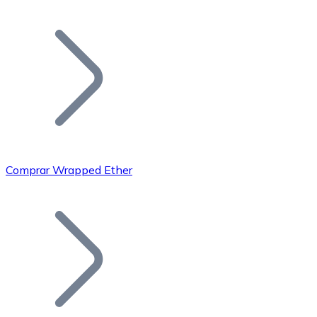
Listar Token
Añade tu proyecto a nuestro ecosistema.
Comprar Wrapped Ether
Bitcoin
BTC