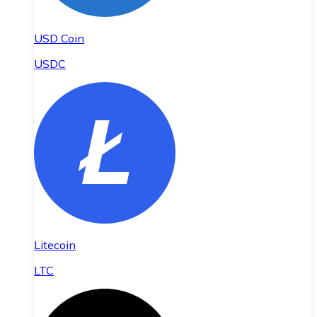
USD Coin
USDC
Litecoin
LTC