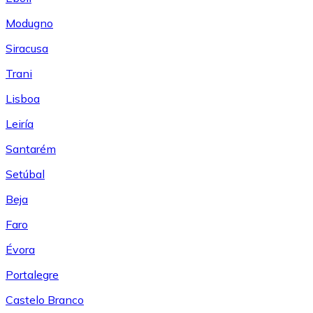
Modugno
Siracusa
Trani
Lisboa
Leiría
Santarém
Setúbal
Beja
Faro
Évora
Portalegre
Castelo Branco