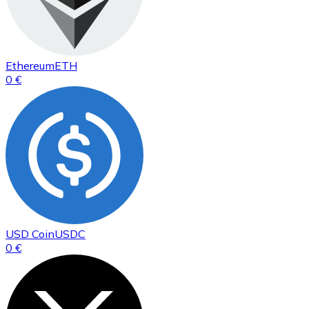
Ethereum
ETH
0 €
USD Coin
USDC
0 €