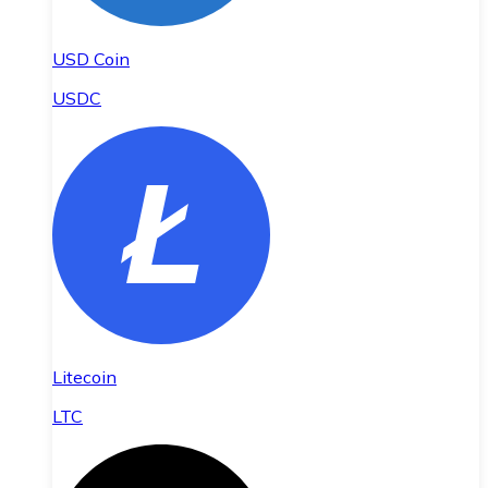
USD Coin
USDC
Litecoin
LTC