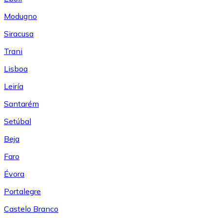
Modugno
Siracusa
Trani
Lisboa
Leiría
Santarém
Setúbal
Beja
Faro
Évora
Portalegre
Castelo Branco