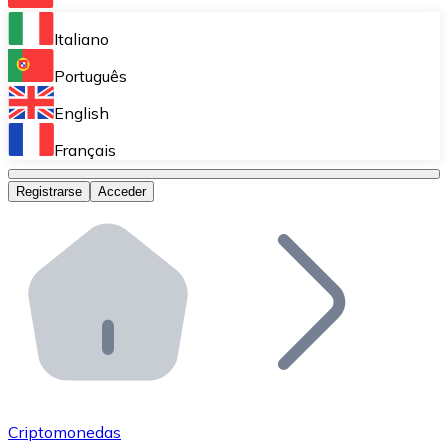
Bitnovo Ramp
Italiano
Integra nuestra solución en tu plataforma.
Português
Bitnovo Giftcards
English
Vende nuestras tarjetas regalo en tu negocio.
Français
Bitnovo OTC
Registrarse
Acceder
Realiza operaciones de gran volumen.
Bitnovo ATM
Integra un ATM Bitnovo en tu negocio y permite que t
Bitnovo API
Integra nuestra API en tu ecosistema.
Conviértete en Distribuidor
Únete a nuestra red de distribuidores.
Criptomonedas