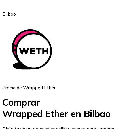
Bilbao
Ethereum
ETH
Precio de Wrapped Ether
Comprar
Wrapped Ether en Bilbao
USD Coin
Disfruta de un proceso sencillo y seguro para comprar,