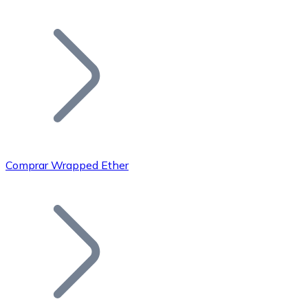
Listar Token
Añade tu proyecto a nuestro ecosistema.
Comprar Wrapped Ether
Bitcoin
BTC