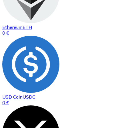
Ethereum
ETH
0 €
USD Coin
USDC
0 €