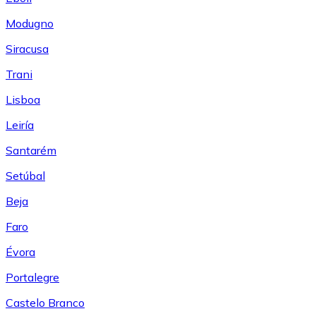
Modugno
Siracusa
Trani
Lisboa
Leiría
Santarém
Setúbal
Beja
Faro
Évora
Portalegre
Castelo Branco