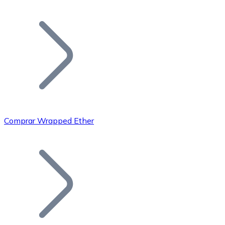
Listar Token
Añade tu proyecto a nuestro ecosistema.
Comprar Wrapped Ether
Bitcoin
BTC