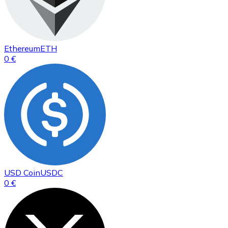
Ethereum
ETH
0 €
USD Coin
USDC
0 €