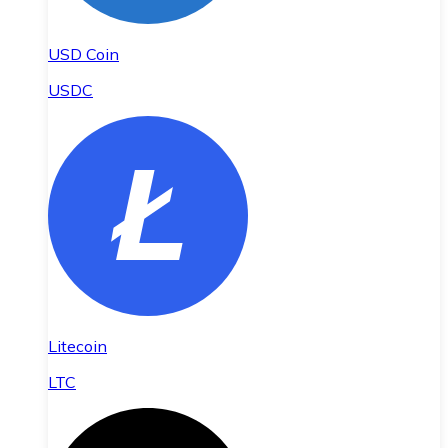
USD Coin
USDC
Litecoin
LTC