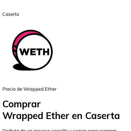
Caserta
Ethereum
ETH
Precio de Wrapped Ether
Comprar
Wrapped Ether en Caserta
USD Coin
Disfruta de un proceso sencillo y seguro para comprar,