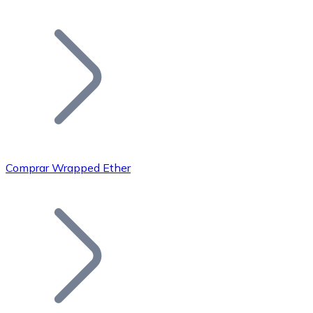
Listar Token
Añade tu proyecto a nuestro ecosistema.
Comprar Wrapped Ether
Bitcoin
BTC