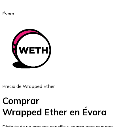
Évora
Ethereum
ETH
Precio de Wrapped Ether
Comprar
Wrapped Ether en Évora
USD Coin
Disfruta de un proceso sencillo y seguro para comprar,