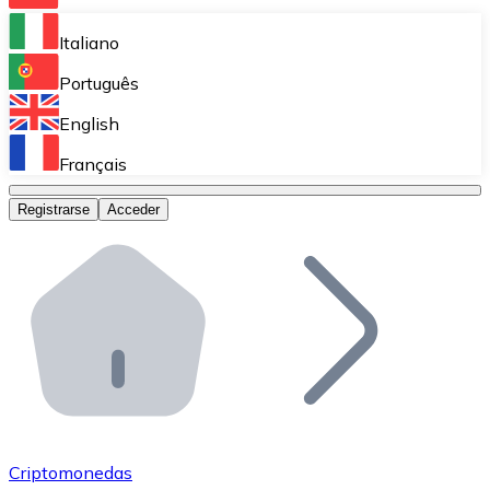
Bitnovo Ramp
Italiano
Integra nuestra solución en tu plataforma.
Português
Bitnovo Giftcards
English
Vende nuestras tarjetas regalo en tu negocio.
Français
Bitnovo OTC
Registrarse
Acceder
Realiza operaciones de gran volumen.
Bitnovo ATM
Integra un ATM Bitnovo en tu negocio y permite que t
Bitnovo API
Integra nuestra API en tu ecosistema.
Conviértete en Distribuidor
Únete a nuestra red de distribuidores.
Criptomonedas