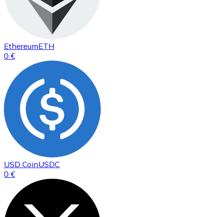
Ethereum
ETH
0 €
USD Coin
USDC
0 €