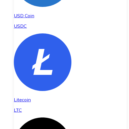
USD Coin
USDC
Litecoin
LTC