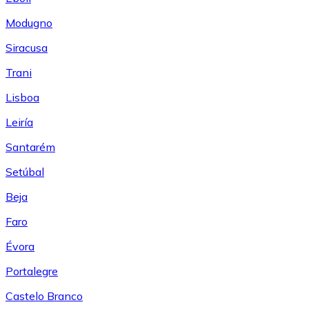
Modugno
Siracusa
Trani
Lisboa
Leiría
Santarém
Setúbal
Beja
Faro
Évora
Portalegre
Castelo Branco