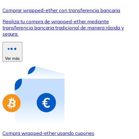
Comprar con Transferencia
Comprar wrapped-ether con transferencia bancaria
Tarjeta de crédito / débito
Realiza tu compra de wrapped-ether mediante
Utiliza tarjetas Visa y Mastercard para comprar criptom
transferencia bancaria tradicional de manera rápida y
segura.
Comprar con tarjeta
Tienda - Tarjetas regalo
Ver más
Nuevo
Compra tarjetas regalo de tus marcas favoritas con cr
Ir a la tienda de tarjetas regalo
Compra wrapped-ether usando cupones