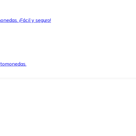
onedas. ¡Fácil y seguro!
iptomonedas.
o.