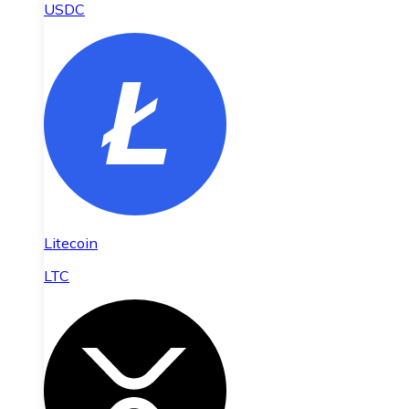
USDC
Litecoin
LTC