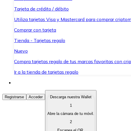
Tarjeta de crédito / débito
Utiliza tarjetas Visa y Mastercard para comprar criptom
Comprar con tarjeta
Tienda - Tarjetas regalo
Nuevo
Compra tarjetas regalo de tus marcas favoritas con cr
Ir a la tienda de tarjetas regalo
Comprar Criptomonedas
Registrarse
Acceder
Descarga nuestra Wallet
1
Compra criptomonedas con diferentes métodos de pag
Abre la cámara de tu móvil.
Vender Criptomonedas
2
Vende tus criptomonedas de forma rápida y segura.
Escanea el QR.