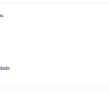
o.
diada.