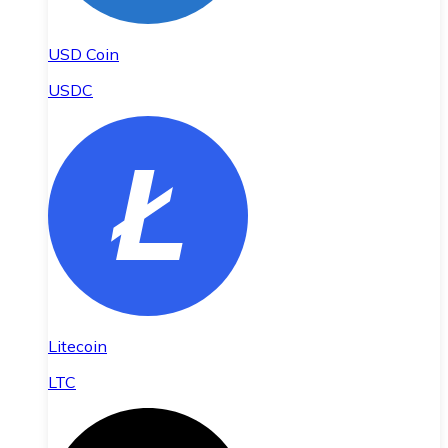
USD Coin
USDC
Litecoin
LTC