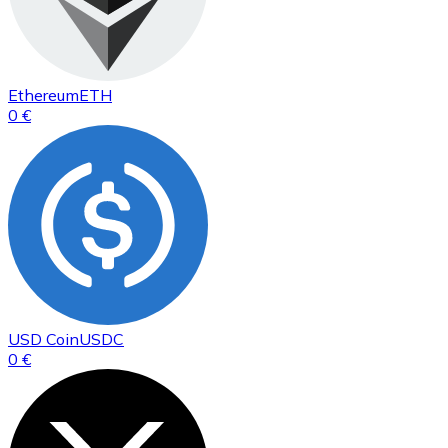
Ethereum
ETH
0 €
USD Coin
USDC
0 €