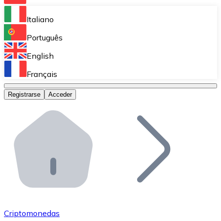
Bitnovo Ramp
Italiano
Integra nuestra solución en tu plataforma.
Português
Bitnovo Giftcards
English
Vende nuestras tarjetas regalo en tu negocio.
Français
Bitnovo OTC
Registrarse
Acceder
Realiza operaciones de gran volumen.
Bitnovo ATM
Integra un ATM Bitnovo en tu negocio y permite que t
Bitnovo API
Integra nuestra API en tu ecosistema.
Conviértete en Distribuidor
Únete a nuestra red de distribuidores.
Criptomonedas