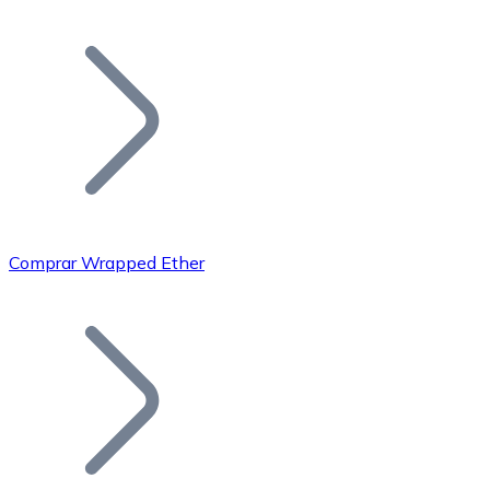
Listar Token
Añade tu proyecto a nuestro ecosistema.
Comprar Wrapped Ether
Bitcoin
BTC