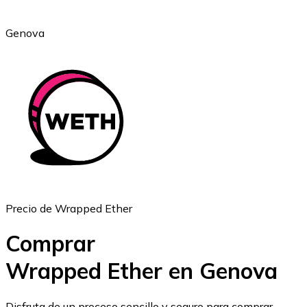
Genova
Ethereum
ETH
Precio de Wrapped Ether
Comprar
Wrapped Ether en Genova
USD Coin
Disfruta de un proceso sencillo y seguro para comprar,