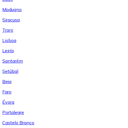
Modugno
Siracusa
Trani
Lisboa
Leiría
Santarém
Setúbal
Beja
Faro
Évora
Portalegre
Castelo Branco