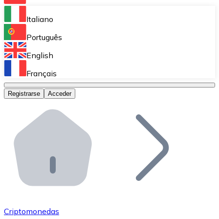
Bitnovo Ramp
Italiano
Integra nuestra solución en tu plataforma.
Português
Bitnovo Giftcards
English
Vende nuestras tarjetas regalo en tu negocio.
Français
Bitnovo OTC
Registrarse
Acceder
Realiza operaciones de gran volumen.
Bitnovo ATM
Integra un ATM Bitnovo en tu negocio y permite que t
Bitnovo API
Integra nuestra API en tu ecosistema.
Conviértete en Distribuidor
Únete a nuestra red de distribuidores.
Criptomonedas