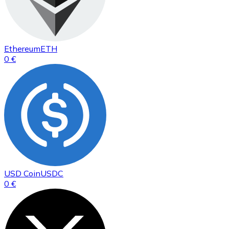
Ethereum
ETH
0 €
USD Coin
USDC
0 €