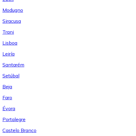
Modugno
Siracusa
Trani
Lisboa
Leiría
Santarém
Setúbal
Beja
Faro
Évora
Portalegre
Castelo Branco