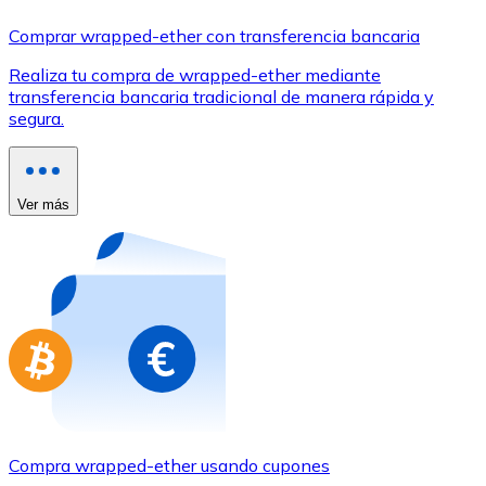
Comprar con Transferencia
Comprar wrapped-ether con transferencia bancaria
Tarjeta de crédito / débito
Realiza tu compra de wrapped-ether mediante
Utiliza tarjetas Visa y Mastercard para comprar criptom
transferencia bancaria tradicional de manera rápida y
segura.
Comprar con tarjeta
Tienda - Tarjetas regalo
Ver más
Nuevo
Compra tarjetas regalo de tus marcas favoritas con cr
Ir a la tienda de tarjetas regalo
Compra wrapped-ether usando cupones