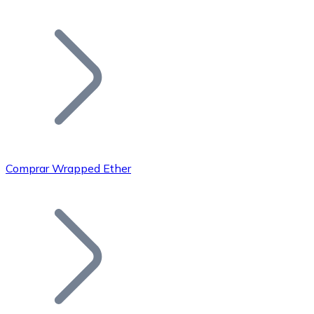
Listar Token
Añade tu proyecto a nuestro ecosistema.
Comprar Wrapped Ether
Bitcoin
BTC