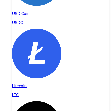
USD Coin
USDC
Litecoin
LTC