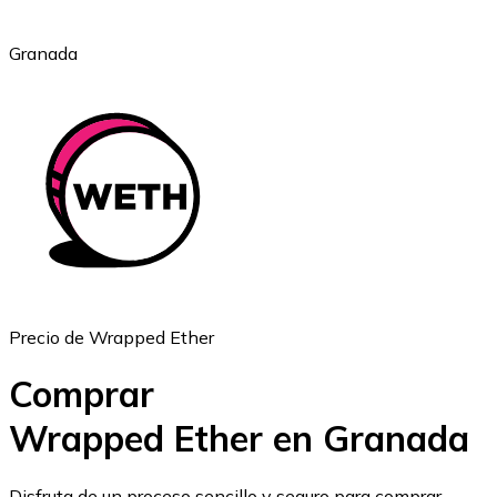
Granada
Ethereum
ETH
Precio de Wrapped Ether
Comprar
Wrapped Ether en Granada
USD Coin
Disfruta de un proceso sencillo y seguro para comprar,