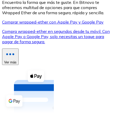
Encuentra la forma que más te guste. En Bitnovo te
ofrecemos multitud de opciones para que compres
Wrapped Ether de una forma segura, rápida y sencilla.
Comprar wrapped-ether con Apple Pay y Google Pay
Compra wrapped-ether en segundos desde tu móvil. Con
XRP
Apple Pay o Google Pay, solo necesitas un toque para
pagar de forma segura.
XRP
Ver más
Ver todo
Efectivo
Compra criptomonedas con efectivo en tu tienda más 
Comprar con efectivo
Transferencia SEPA
Añade fondos a tu cuenta Bitnovo o realiza compras di