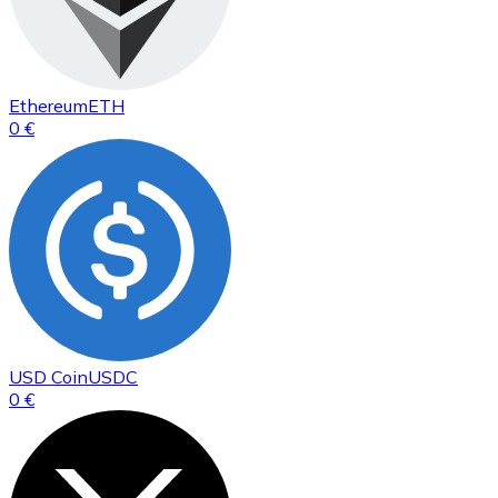
Ethereum
ETH
0 €
USD Coin
USDC
0 €