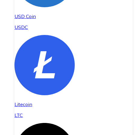
USD Coin
USDC
Litecoin
LTC