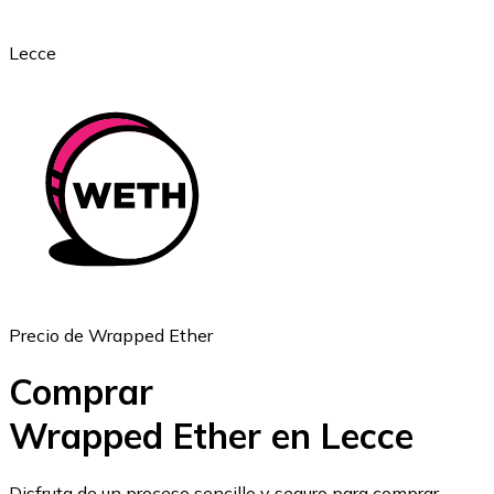
Lecce
Ethereum
ETH
Precio de Wrapped Ether
Comprar
Wrapped Ether en Lecce
USD Coin
Disfruta de un proceso sencillo y seguro para comprar,