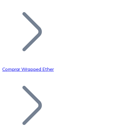
Listar Token
Añade tu proyecto a nuestro ecosistema.
Comprar Wrapped Ether
Bitcoin
BTC