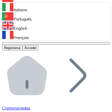
Bitnovo Ramp
Italiano
Integra nuestra solución en tu plataforma.
Português
Bitnovo Giftcards
English
Vende nuestras tarjetas regalo en tu negocio.
Français
Bitnovo OTC
Registrarse
Acceder
Realiza operaciones de gran volumen.
Bitnovo ATM
Integra un ATM Bitnovo en tu negocio y permite que t
Bitnovo API
Integra nuestra API en tu ecosistema.
Conviértete en Distribuidor
Únete a nuestra red de distribuidores.
Criptomonedas