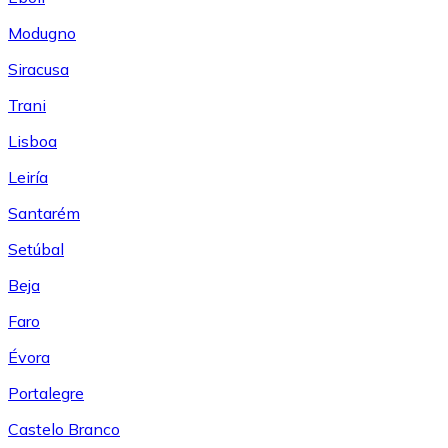
Modugno
Siracusa
Trani
Lisboa
Leiría
Santarém
Setúbal
Beja
Faro
Évora
Portalegre
Castelo Branco