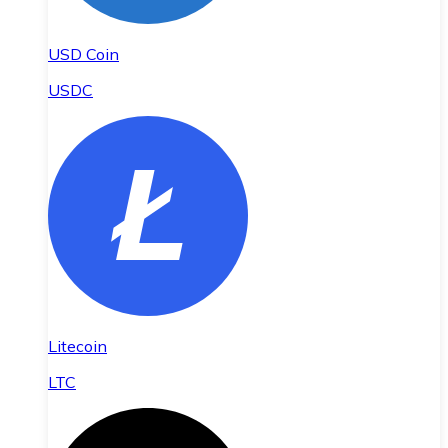
USD Coin
USDC
Litecoin
LTC