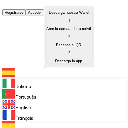
Comprar Criptomonedas
Registrarse
Acceder
Descarga nuestra Wallet
1
Compra criptomonedas con diferentes métodos de pag
Abre la cámara de tu móvil.
Vender Criptomonedas
2
Vende tus criptomonedas de forma rápida y segura.
Escanea el QR.
3
Intercambiar (Swap)
Descarga la app.
Intercambia tus criptomonedas al instante.
Bitnovo Wallet
Almacena tus criptomonedas en una wallet auto custo
Italiano
Compra Recurrente (DCA)
Português
Compra criptomonedas de forma recurrente.
English
Bitnovo Pay
Français
Acepta pagos con criptomonedas en tu negocio.