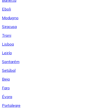
Barletta
Eboli
Modugno
Siracusa
Trani
Lisboa
Leiría
Santarém
Setúbal
Beja
Faro
Évora
Portalegre