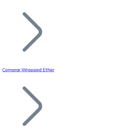
Listar Token
Añade tu proyecto a nuestro ecosistema.
Comprar Wrapped Ether
Bitcoin
BTC