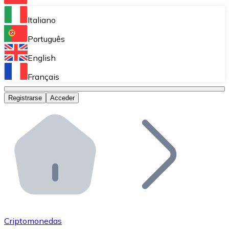
Bitnovo Ramp
Italiano
Integra nuestra solución en tu plataforma.
Português
Bitnovo Giftcards
English
Vende nuestras tarjetas regalo en tu negocio.
Français
Bitnovo OTC
Registrarse
Acceder
Realiza operaciones de gran volumen.
Bitnovo ATM
Integra un ATM Bitnovo en tu negocio y permite que t
Bitnovo API
Integra nuestra API en tu ecosistema.
Conviértete en Distribuidor
Únete a nuestra red de distribuidores.
Criptomonedas