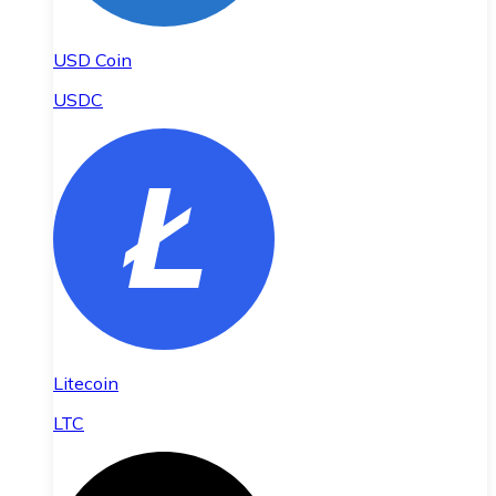
USD Coin
USDC
Litecoin
LTC