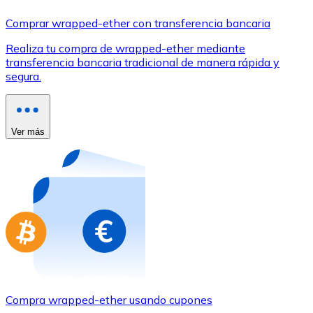
Comprar con Transferencia
Comprar wrapped-ether con transferencia bancaria
Tarjeta de crédito / débito
Realiza tu compra de wrapped-ether mediante
Utiliza tarjetas Visa y Mastercard para comprar criptom
transferencia bancaria tradicional de manera rápida y
segura.
Comprar con tarjeta
Tienda - Tarjetas regalo
Ver más
Nuevo
Compra tarjetas regalo de tus marcas favoritas con cr
Ir a la tienda de tarjetas regalo
Compra wrapped-ether usando cupones