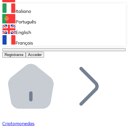
Bitnovo Ramp
Italiano
Integra nuestra solución en tu plataforma.
Português
Bitnovo Giftcards
English
Vende nuestras tarjetas regalo en tu negocio.
Français
Bitnovo OTC
Registrarse
Acceder
Realiza operaciones de gran volumen.
Bitnovo ATM
Integra un ATM Bitnovo en tu negocio y permite que t
Bitnovo API
Integra nuestra API en tu ecosistema.
Conviértete en Distribuidor
Únete a nuestra red de distribuidores.
Criptomonedas