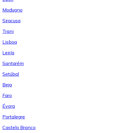
Modugno
Siracusa
Trani
Lisboa
Leiría
Santarém
Setúbal
Beja
Faro
Évora
Portalegre
Castelo Branco