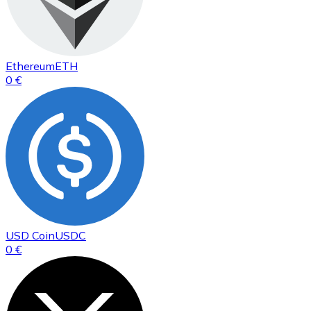
Ethereum
ETH
0 €
USD Coin
USDC
0 €