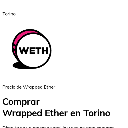
Torino
Ethereum
ETH
Precio de Wrapped Ether
Comprar
Wrapped Ether en Torino
USD Coin
Disfruta de un proceso sencillo y seguro para comprar,