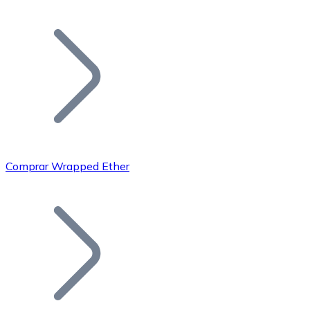
Listar Token
Añade tu proyecto a nuestro ecosistema.
Comprar Wrapped Ether
Bitcoin
BTC