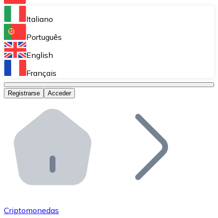
Bitnovo Ramp
Italiano
Integra nuestra solución en tu plataforma.
Português
Bitnovo Giftcards
English
Vende nuestras tarjetas regalo en tu negocio.
Français
Bitnovo OTC
Registrarse
Acceder
Realiza operaciones de gran volumen.
Bitnovo ATM
Integra un ATM Bitnovo en tu negocio y permite que t
Bitnovo API
Integra nuestra API en tu ecosistema.
Conviértete en Distribuidor
Únete a nuestra red de distribuidores.
Criptomonedas