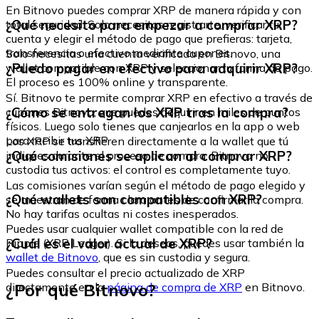
En Bitnovo puedes comprar XRP de manera rápida y con
¿Qué necesito para empezar a comprar XRP?
total seguridad. Solo necesitas registrarte, verificar tu
cuenta y elegir el método de pago que prefieras: tarjeta,
transferencia o efectivo mediante cupones.
Solo necesitas una cuenta verificada en Bitnovo, una
¿Puedo pagar en efectivo para adquirir XRP?
wallet compatible con XRP y seleccionar tu forma de pago.
El proceso es 100% online y transparente.
Sí. Bitnovo te permite comprar XRP en efectivo a través de
¿Cómo se entregan los XRP tras la compra?
cupones Bitnovo, que puedes adquirir en miles de puntos
físicos. Luego solo tienes que canjearlos en la app o web
para recibir tus XRP
Los XRP se transfieren directamente a la wallet que tú
¿Qué comisiones se aplican al comprar XRP?
indiques durante el proceso de compra. Bitnovo no
custodia tus activos: el control es completamente tuyo.
Las comisiones varían según el método de pago elegido y
¿Qué wallets son compatibles con XRP?
se muestran de forma clara antes de confirmar la compra.
No hay tarifas ocultas ni costes inesperados.
Puedes usar cualquier wallet compatible con la red de
¿Cuál es el valor actual de XRP?
Ripple (XRP Ledger). Si lo deseas, puedes usar también la
wallet de Bitnovo
, que es sin custodia y segura.
Puedes consultar el precio actualizado de XRP
¿Por qué Bitnovo?
directamente en la
página de compra de XRP
en Bitnovo.