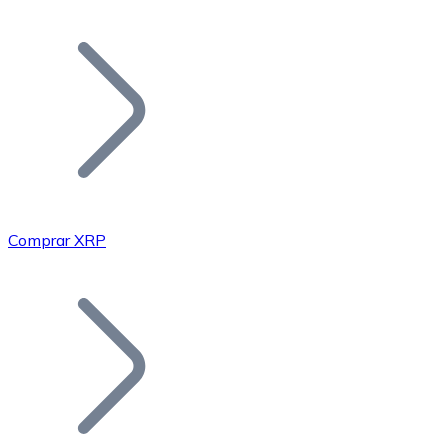
Listar Token
Añade tu proyecto a nuestro ecosistema.
Comprar XRP
Bitcoin
BTC