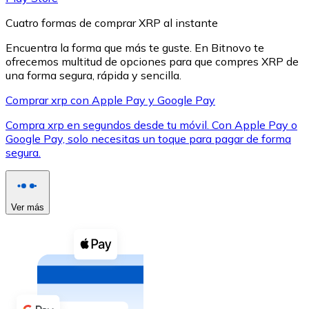
Cuatro formas de comprar XRP al instante
Encuentra la forma que más te guste. En Bitnovo te
ofrecemos multitud de opciones para que compres XRP de
una forma segura, rápida y sencilla.
XRP
Comprar xrp con Apple Pay y Google Pay
XRP
Compra xrp en segundos desde tu móvil. Con Apple Pay o
Google Pay, solo necesitas un toque para pagar de forma
segura.
Ver todo
Efectivo
Ver más
Compra criptomonedas con efectivo en tu tienda más 
Comprar con efectivo
Transferencia SEPA
Añade fondos a tu cuenta Bitnovo o realiza compras di