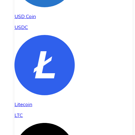
USD Coin
USDC
Litecoin
LTC