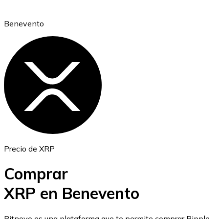
Benevento
Ethereum
ETH
Precio de XRP
Comprar
XRP en Benevento
USD Coin
Bitnovo es una plataforma que te permite comprar Ripple