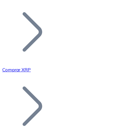
Listar Token
Añade tu proyecto a nuestro ecosistema.
Comprar XRP
Bitcoin
BTC