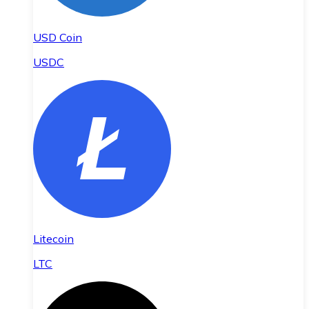
USD Coin
USDC
Litecoin
LTC