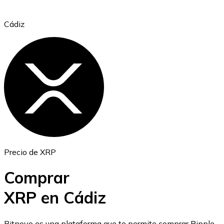
Cádiz
Ethereum
ETH
Precio de XRP
Comprar
XRP en Cádiz
USD Coin
Bitnovo es una plataforma que te permite comprar Ripple