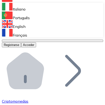
Bitnovo Ramp
Italiano
Integra nuestra solución en tu plataforma.
Português
Bitnovo Giftcards
English
Vende nuestras tarjetas regalo en tu negocio.
Français
Bitnovo OTC
Registrarse
Acceder
Realiza operaciones de gran volumen.
Bitnovo ATM
Integra un ATM Bitnovo en tu negocio y permite que t
Bitnovo API
Integra nuestra API en tu ecosistema.
Conviértete en Distribuidor
Únete a nuestra red de distribuidores.
Criptomonedas