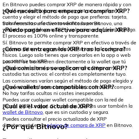
En Bitnovo puedes comprar XRP de manera rápida y con
¿Qué necesito para empezar a comprar XRP?
total seguridad. Solo necesitas registrarte, verificar tu
cuenta y elegir el método de pago que prefieras: tarjeta,
transferencia o efectivo mediante cupones.
Solo necesitas una cuenta verificada en Bitnovo, una
¿Puedo pagar en efectivo para adquirir XRP?
wallet compatible con XRP y seleccionar tu forma de pago.
El proceso es 100% online y transparente.
Sí. Bitnovo te permite comprar XRP en efectivo a través de
¿Cómo se entregan los XRP tras la compra?
cupones Bitnovo, que puedes adquirir en miles de puntos
físicos. Luego solo tienes que canjearlos en la app o web
para recibir tus XRP
Los XRP se transfieren directamente a la wallet que tú
¿Qué comisiones se aplican al comprar XRP?
indiques durante el proceso de compra. Bitnovo no
custodia tus activos: el control es completamente tuyo.
Las comisiones varían según el método de pago elegido y
¿Qué wallets son compatibles con XRP?
se muestran de forma clara antes de confirmar la compra.
No hay tarifas ocultas ni costes inesperados.
Puedes usar cualquier wallet compatible con la red de
¿Cuál es el valor actual de XRP?
Ripple (XRP Ledger). Si lo deseas, puedes usar también la
wallet de Bitnovo
, que es sin custodia y segura.
Puedes consultar el precio actualizado de XRP
¿Por qué Bitnovo?
directamente en la
página de compra de XRP
en Bitnovo.