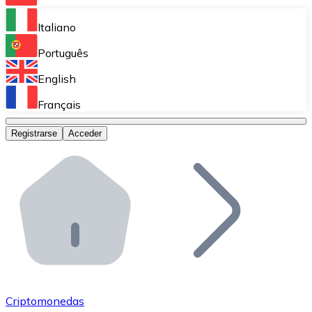
Bitnovo Ramp
Italiano
Integra nuestra solución en tu plataforma.
Português
Bitnovo Giftcards
English
Vende nuestras tarjetas regalo en tu negocio.
Français
Bitnovo OTC
Registrarse
Acceder
Realiza operaciones de gran volumen.
Bitnovo ATM
Integra un ATM Bitnovo en tu negocio y permite que t
Bitnovo API
Integra nuestra API en tu ecosistema.
Conviértete en Distribuidor
Únete a nuestra red de distribuidores.
Criptomonedas