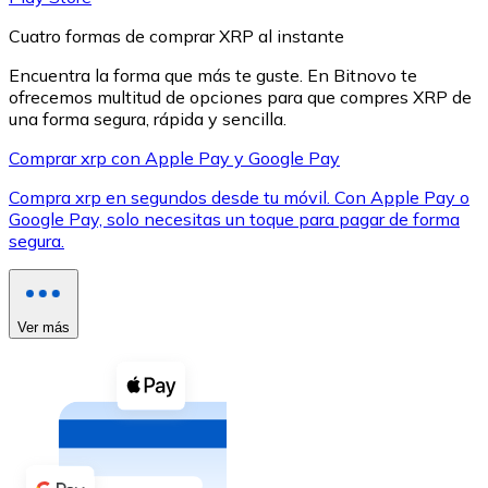
Cuatro formas de comprar XRP al instante
Encuentra la forma que más te guste. En Bitnovo te
ofrecemos multitud de opciones para que compres XRP de
una forma segura, rápida y sencilla.
XRP
Comprar xrp con Apple Pay y Google Pay
XRP
Compra xrp en segundos desde tu móvil. Con Apple Pay o
Google Pay, solo necesitas un toque para pagar de forma
segura.
Ver todo
Efectivo
Ver más
Compra criptomonedas con efectivo en tu tienda más 
Comprar con efectivo
Transferencia SEPA
Añade fondos a tu cuenta Bitnovo o realiza compras di