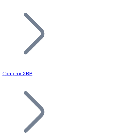
Listar Token
Añade tu proyecto a nuestro ecosistema.
Comprar XRP
Bitcoin
BTC