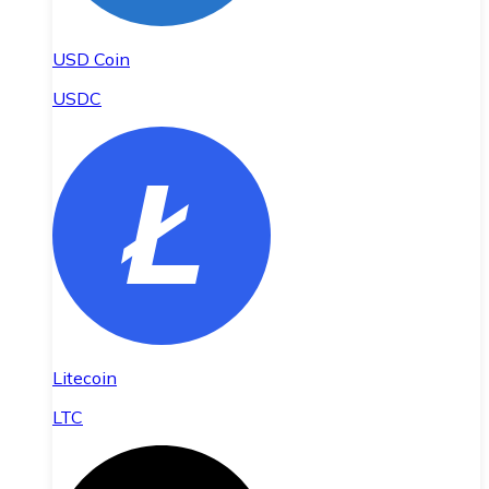
USD Coin
USDC
Litecoin
LTC