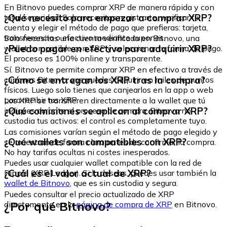
En Bitnovo puedes comprar XRP de manera rápida y con
¿Qué necesito para empezar a comprar XRP?
total seguridad. Solo necesitas registrarte, verificar tu
cuenta y elegir el método de pago que prefieras: tarjeta,
transferencia o efectivo mediante cupones.
Solo necesitas una cuenta verificada en Bitnovo, una
¿Puedo pagar en efectivo para adquirir XRP?
wallet compatible con XRP y seleccionar tu forma de pago.
El proceso es 100% online y transparente.
Sí. Bitnovo te permite comprar XRP en efectivo a través de
¿Cómo se entregan los XRP tras la compra?
cupones Bitnovo, que puedes adquirir en miles de puntos
físicos. Luego solo tienes que canjearlos en la app o web
para recibir tus XRP
Los XRP se transfieren directamente a la wallet que tú
¿Qué comisiones se aplican al comprar XRP?
indiques durante el proceso de compra. Bitnovo no
custodia tus activos: el control es completamente tuyo.
Las comisiones varían según el método de pago elegido y
¿Qué wallets son compatibles con XRP?
se muestran de forma clara antes de confirmar la compra.
No hay tarifas ocultas ni costes inesperados.
Puedes usar cualquier wallet compatible con la red de
¿Cuál es el valor actual de XRP?
Ripple (XRP Ledger). Si lo deseas, puedes usar también la
wallet de Bitnovo
, que es sin custodia y segura.
Puedes consultar el precio actualizado de XRP
¿Por qué Bitnovo?
directamente en la
página de compra de XRP
en Bitnovo.