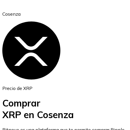
Cosenza
Ethereum
ETH
Precio de XRP
Comprar
XRP en Cosenza
USD Coin
Bitnovo es una plataforma que te permite comprar Ripple