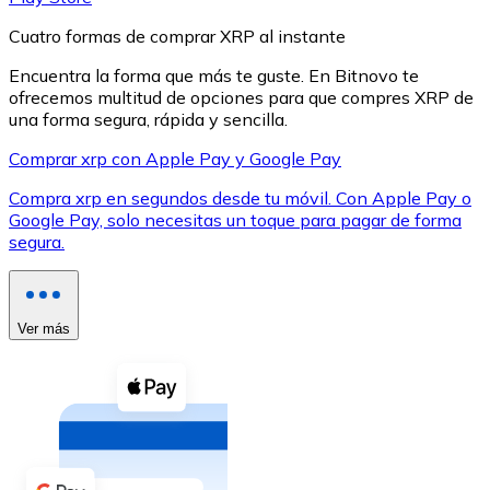
Cuatro formas de comprar XRP al instante
Encuentra la forma que más te guste. En Bitnovo te
ofrecemos multitud de opciones para que compres XRP de
una forma segura, rápida y sencilla.
XRP
Comprar xrp con Apple Pay y Google Pay
XRP
Compra xrp en segundos desde tu móvil. Con Apple Pay o
Google Pay, solo necesitas un toque para pagar de forma
segura.
Ver todo
Efectivo
Ver más
Compra criptomonedas con efectivo en tu tienda más 
Comprar con efectivo
Transferencia SEPA
Añade fondos a tu cuenta Bitnovo o realiza compras di