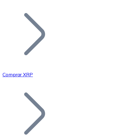
Listar Token
Añade tu proyecto a nuestro ecosistema.
Comprar XRP
Bitcoin
BTC