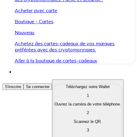
Acheter avec carte
Boutique - Cartes
Nouveau
Achetez des cartes-cadeaux de vos marques
préférées avec des cryptomonnaies.
Aller à la boutique de cartes-cadeaux
Acheter des Cryptomonnaies
S'inscrire
Se connecter
Téléchargez notre Wallet
1
Achetez les cryptomonnaies qui vous intéressent rapid
Ouvrez la caméra de votre téléphone.
Vendre des Cryptomonnaies
2
Convertissez vos cryptomonnaies en monnaie fiduciair
Scannez le QR.
3
Échanger (Swap)