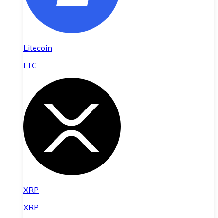
Litecoin
LTC
XRP
XRP