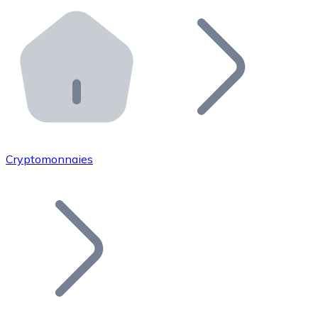
Effectuez des opérations de plus grande envergure. O
Distributeurs automatiques Bitnovo
Intégrez un ATM Bitnovo dans votre entreprise et per
API Bitnovo
Intégrez notre API dans votre écosystème.
Devenir Distributeur
Rejoignez notre réseau de distributeurs et commercialis
Cryptomonnaies
Lister un Token
Ajoutez le token de votre projet à notre service d'acha