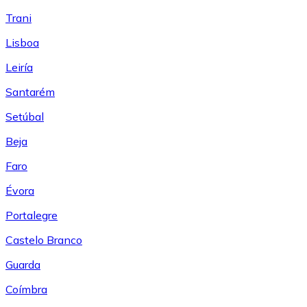
Trani
Lisboa
Leiría
Santarém
Setúbal
Beja
Faro
Évora
Portalegre
Castelo Branco
Guarda
Coímbra