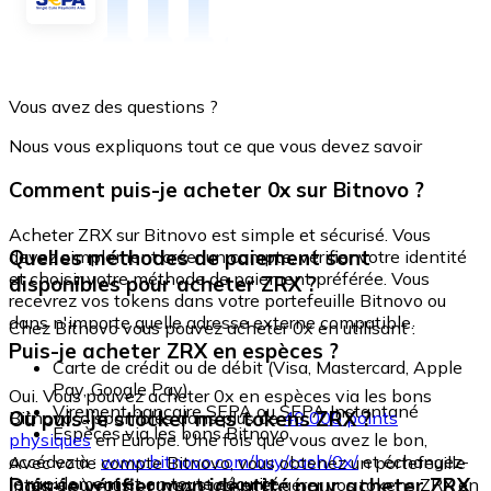
Vous avez des questions ?
Nous vous expliquons tout ce que vous devez savoir
Comment puis-je acheter 0x sur Bitnovo ?
Acheter ZRX sur Bitnovo est simple et sécurisé. Vous
Quelles méthodes de paiement sont
devez simplement créer un compte, vérifier votre identité
et choisir votre méthode de paiement préférée. Vous
disponibles pour acheter ZRX ?
recevrez vos tokens dans votre portefeuille Bitnovo ou
dans n'importe quelle adresse externe compatible.
Chez Bitnovo vous pouvez acheter 0x en utilisant :
Puis-je acheter ZRX en espèces ?
Carte de crédit ou de débit (Visa, Mastercard, Apple
Pay, Google Pay)
Oui. Vous pouvez acheter 0x en espèces via les bons
Virement bancaire SEPA ou SEPA Instantané
Où puis-je stocker mes tokens ZRX ?
Bitnovo, disponibles dans plus de
40 000 points
Espèces via les bons Bitnovo
physiques
en Europe. Une fois que vous avez le bon,
accédez à :
www.bitnovo.com/buy/cash/0x/
et échangez-
Avec votre compte Bitnovo, vous obtenez un portefeuille
le rapidement et en toute sécurité.
Dois-je vérifier mon identité pour acheter ZRX
intégré où vous pouvez stocker et gérer vos tokens ZRX en