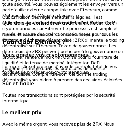
toute sécurité. Vous pouvez également les envoyer vers un
?
portefeuille externe compatible avec Ethereum, comme
Metamask, Trust Wallet ou Ledger.
Oui. En raison des réglementations légales, il est
Que dois-je considérer avant d'acheter 0x ?
obligatoire de vérifier votre identité avant d'acheter des
cryptomonnaies sur Bitnovo. Le processus est simple et
rapide, et assure des opérations sécurisées pour tous les
Avant d'investir dans 0x, considérez les points suivants :
utilisateurs.
Pourquoi Bitnovo ?
Protocole d'échange décentralisé : ZRX alimente le trading
décentralisé sur Ethereum. Token de gouvernance : Les
détenteurs de ZRX peuvent participer à la gouvernance du
Vous gardez vos cryptomonnaies
protocole. Tenue de marché : Utilisé pour la fourniture de
liquidité et la tenue de marché. Intégration DeFi :
La façon sûre et pratique d'avoir le contrôle total de vos
Largement intégré dans les protocoles de finance
fonds et de protéger vos cryptomonnaies.
décentralisée. Comprendre son rôle dans le trading
décentralisé vous aidera à prendre des décisions éclairées.
Sûr et fiable
Toutes nos transactions sont protégées par la sécurité
informatique.
Le meilleur prix
Avec le même argent, vous recevez plus de ZRX. Nous