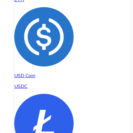
USD Coin
USDC