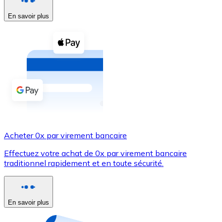
En savoir plus
Voir toutes
Coupons crypto
Achetez des cryptomonnaies en espèces et d'autres m
Acheter avec espèces
Virement SEPA
Ajoutez des fonds à votre compte Bitnovo ou effectuez 
Acheter avec virement bancaire
Acheter 0x par virement bancaire
Carte de crédit / débit
Effectuez votre achat de 0x par virement bancaire
Utilisez les cartes Visa et Mastercard pour acheter des
traditionnel rapidement et en toute sécurité.
Acheter avec carte
Boutique - Cartes
En savoir plus
Nouveau