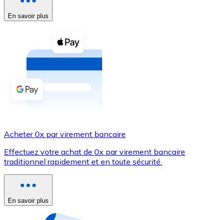
En savoir plus
Voir toutes
Coupons crypto
Achetez des cryptomonnaies en espèces et d'autres m
Acheter avec espèces
Virement SEPA
Ajoutez des fonds à votre compte Bitnovo ou effectuez 
Acheter avec virement bancaire
Acheter 0x par virement bancaire
Carte de crédit / débit
Effectuez votre achat de 0x par virement bancaire
Utilisez les cartes Visa et Mastercard pour acheter des
traditionnel rapidement et en toute sécurité.
Acheter avec carte
Boutique - Cartes
En savoir plus
Nouveau