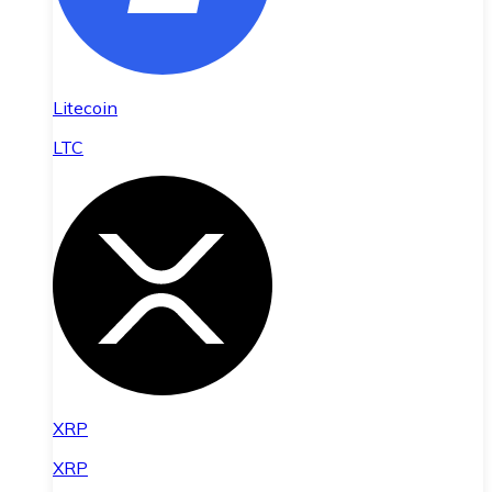
Litecoin
LTC
XRP
XRP