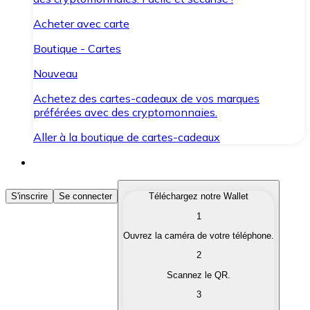
Acheter avec carte
Boutique - Cartes
Nouveau
Achetez des cartes-cadeaux de vos marques
préférées avec des cryptomonnaies.
Aller à la boutique de cartes-cadeaux
Acheter des Cryptomonnaies
S'inscrire
Se connecter
Téléchargez notre Wallet
1
Achetez les cryptomonnaies qui vous intéressent rapid
Ouvrez la caméra de votre téléphone.
Vendre des Cryptomonnaies
2
Convertissez vos cryptomonnaies en monnaie fiduciair
Scannez le QR.
3
Échanger (Swap)