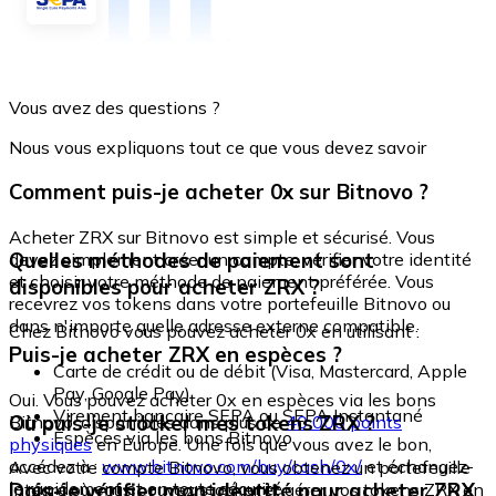
Vous avez des questions ?
Nous vous expliquons tout ce que vous devez savoir
Comment puis-je acheter 0x sur Bitnovo ?
Acheter ZRX sur Bitnovo est simple et sécurisé. Vous
Quelles méthodes de paiement sont
devez simplement créer un compte, vérifier votre identité
et choisir votre méthode de paiement préférée. Vous
disponibles pour acheter ZRX ?
recevrez vos tokens dans votre portefeuille Bitnovo ou
dans n'importe quelle adresse externe compatible.
Chez Bitnovo vous pouvez acheter 0x en utilisant :
Puis-je acheter ZRX en espèces ?
Carte de crédit ou de débit (Visa, Mastercard, Apple
Pay, Google Pay)
Oui. Vous pouvez acheter 0x en espèces via les bons
Virement bancaire SEPA ou SEPA Instantané
Où puis-je stocker mes tokens ZRX ?
Bitnovo, disponibles dans plus de
40 000 points
Espèces via les bons Bitnovo
physiques
en Europe. Une fois que vous avez le bon,
accédez à :
www.bitnovo.com/buy/cash/0x/
et échangez-
Avec votre compte Bitnovo, vous obtenez un portefeuille
le rapidement et en toute sécurité.
Dois-je vérifier mon identité pour acheter ZRX
intégré où vous pouvez stocker et gérer vos tokens ZRX en