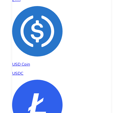
USD Coin
USDC