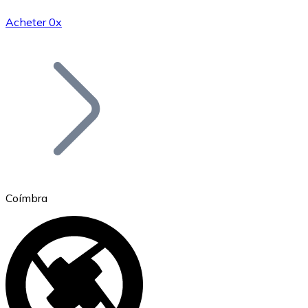
Acheter 0x
Bitcoin
BTC
Coímbra
Ethereum
ETH