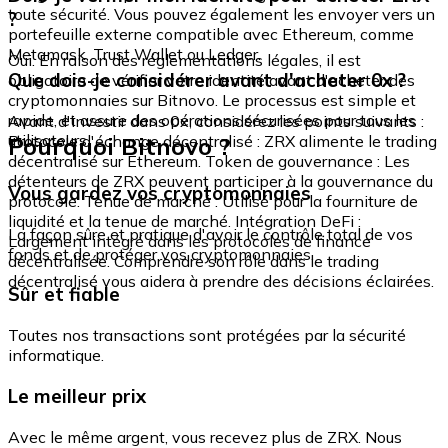
toute sécurité. Vous pouvez également les envoyer vers un
?
portefeuille externe compatible avec Ethereum, comme
Metamask, Trust Wallet ou Ledger.
Oui. En raison des réglementations légales, il est
Que dois-je considérer avant d'acheter 0x ?
obligatoire de vérifier votre identité avant d'acheter des
cryptomonnaies sur Bitnovo. Le processus est simple et
rapide, et assure des opérations sécurisées pour tous les
Avant d'investir dans 0x, considérez les points suivants :
utilisateurs.
Pourquoi Bitnovo ?
Protocole d'échange décentralisé : ZRX alimente le trading
décentralisé sur Ethereum. Token de gouvernance : Les
détenteurs de ZRX peuvent participer à la gouvernance du
Vous gardez vos cryptomonnaies
protocole. Tenue de marché : Utilisé pour la fourniture de
liquidité et la tenue de marché. Intégration DeFi :
La façon sûre et pratique d'avoir le contrôle total de vos
Largement intégré dans les protocoles de finance
fonds et de protéger vos cryptomonnaies.
décentralisée. Comprendre son rôle dans le trading
décentralisé vous aidera à prendre des décisions éclairées.
Sûr et fiable
Toutes nos transactions sont protégées par la sécurité
informatique.
Le meilleur prix
Avec le même argent, vous recevez plus de ZRX. Nous