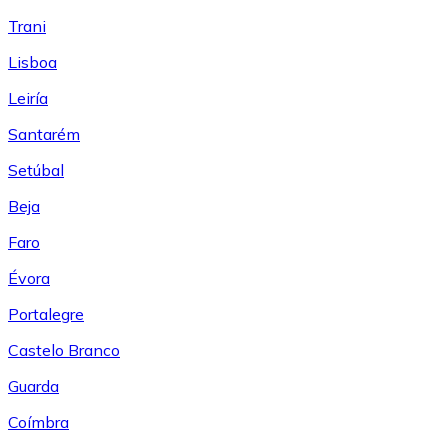
Trani
Lisboa
Leiría
Santarém
Setúbal
Beja
Faro
Évora
Portalegre
Castelo Branco
Guarda
Coímbra