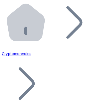
Effectuez des opérations de plus grande envergure. O
Distributeurs automatiques Bitnovo
Intégrez un ATM Bitnovo dans votre entreprise et per
API Bitnovo
Intégrez notre API dans votre écosystème.
Devenir Distributeur
Rejoignez notre réseau de distributeurs et commercialis
Cryptomonnaies
Lister un Token
Ajoutez le token de votre projet à notre service d'acha