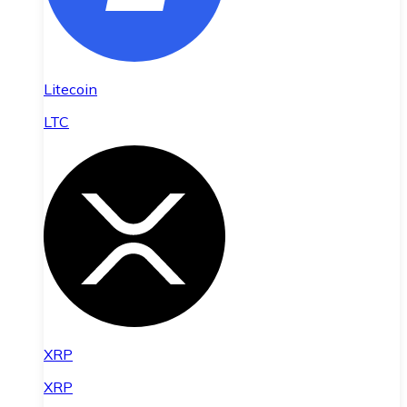
Litecoin
LTC
XRP
XRP