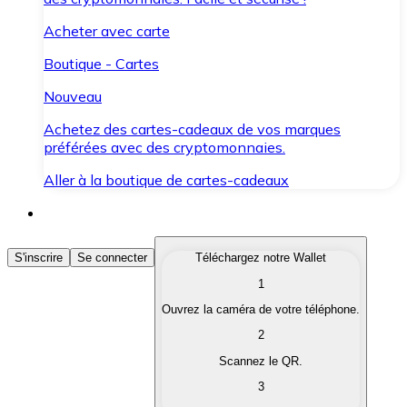
Acheter avec carte
Boutique - Cartes
Nouveau
Achetez des cartes-cadeaux de vos marques
préférées avec des cryptomonnaies.
Aller à la boutique de cartes-cadeaux
Acheter des Cryptomonnaies
S'inscrire
Se connecter
Téléchargez notre Wallet
1
Achetez les cryptomonnaies qui vous intéressent rapid
Ouvrez la caméra de votre téléphone.
Vendre des Cryptomonnaies
2
Convertissez vos cryptomonnaies en monnaie fiduciair
Scannez le QR.
3
Échanger (Swap)