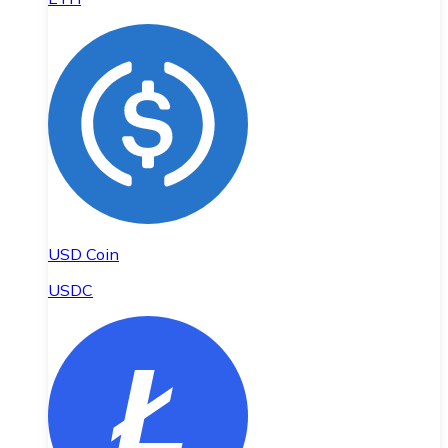
USD Coin
USDC