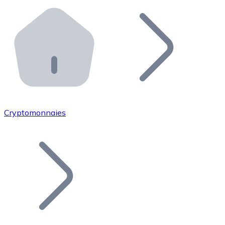
Effectuez des opérations de plus grande envergure. O
Distributeurs automatiques Bitnovo
Intégrez un ATM Bitnovo dans votre entreprise et per
API Bitnovo
Intégrez notre API dans votre écosystème.
Devenir Distributeur
Rejoignez notre réseau de distributeurs et commercialis
Cryptomonnaies
Lister un Token
Ajoutez le token de votre projet à notre service d'acha