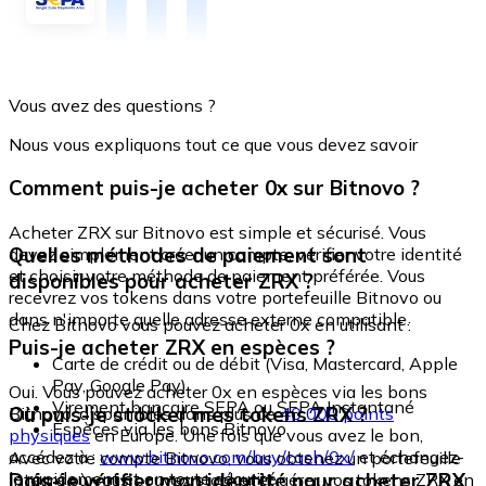
Vous avez des questions ?
Nous vous expliquons tout ce que vous devez savoir
Comment puis-je acheter 0x sur Bitnovo ?
Acheter ZRX sur Bitnovo est simple et sécurisé. Vous
Quelles méthodes de paiement sont
devez simplement créer un compte, vérifier votre identité
et choisir votre méthode de paiement préférée. Vous
disponibles pour acheter ZRX ?
recevrez vos tokens dans votre portefeuille Bitnovo ou
dans n'importe quelle adresse externe compatible.
Chez Bitnovo vous pouvez acheter 0x en utilisant :
Puis-je acheter ZRX en espèces ?
Carte de crédit ou de débit (Visa, Mastercard, Apple
Pay, Google Pay)
Oui. Vous pouvez acheter 0x en espèces via les bons
Virement bancaire SEPA ou SEPA Instantané
Où puis-je stocker mes tokens ZRX ?
Bitnovo, disponibles dans plus de
40 000 points
Espèces via les bons Bitnovo
physiques
en Europe. Une fois que vous avez le bon,
accédez à :
www.bitnovo.com/buy/cash/0x/
et échangez-
Avec votre compte Bitnovo, vous obtenez un portefeuille
le rapidement et en toute sécurité.
Dois-je vérifier mon identité pour acheter ZRX
intégré où vous pouvez stocker et gérer vos tokens ZRX en