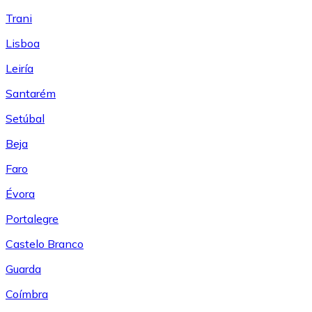
Trani
Lisboa
Leiría
Santarém
Setúbal
Beja
Faro
Évora
Portalegre
Castelo Branco
Guarda
Coímbra