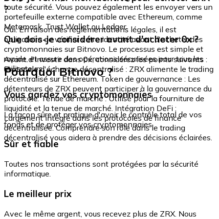
toute sécurité. Vous pouvez également les envoyer vers un
?
portefeuille externe compatible avec Ethereum, comme
Metamask, Trust Wallet ou Ledger.
Oui. En raison des réglementations légales, il est
Que dois-je considérer avant d'acheter 0x ?
obligatoire de vérifier votre identité avant d'acheter des
cryptomonnaies sur Bitnovo. Le processus est simple et
rapide, et assure des opérations sécurisées pour tous les
Avant d'investir dans 0x, considérez les points suivants :
utilisateurs.
Pourquoi Bitnovo ?
Protocole d'échange décentralisé : ZRX alimente le trading
décentralisé sur Ethereum. Token de gouvernance : Les
détenteurs de ZRX peuvent participer à la gouvernance du
Vous gardez vos cryptomonnaies
protocole. Tenue de marché : Utilisé pour la fourniture de
liquidité et la tenue de marché. Intégration DeFi :
La façon sûre et pratique d'avoir le contrôle total de vos
Largement intégré dans les protocoles de finance
fonds et de protéger vos cryptomonnaies.
décentralisée. Comprendre son rôle dans le trading
décentralisé vous aidera à prendre des décisions éclairées.
Sûr et fiable
Toutes nos transactions sont protégées par la sécurité
informatique.
Le meilleur prix
Avec le même argent, vous recevez plus de ZRX. Nous