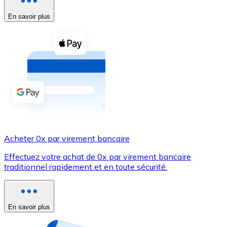
En savoir plus
Voir toutes
Coupons crypto
Achetez des cryptomonnaies en espèces et d'autres m
Acheter avec espèces
Virement SEPA
Ajoutez des fonds à votre compte Bitnovo ou effectuez 
Acheter avec virement bancaire
Acheter 0x par virement bancaire
Carte de crédit / débit
Effectuez votre achat de 0x par virement bancaire
Utilisez les cartes Visa et Mastercard pour acheter des
traditionnel rapidement et en toute sécurité.
Acheter avec carte
Boutique - Cartes
En savoir plus
Nouveau