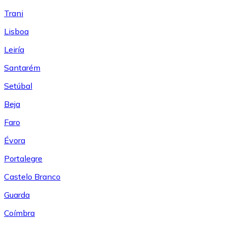
Trani
Lisboa
Leiría
Santarém
Setúbal
Beja
Faro
Évora
Portalegre
Castelo Branco
Guarda
Coímbra