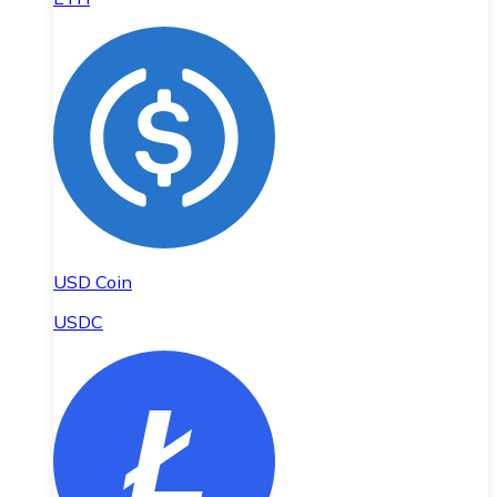
USD Coin
USDC