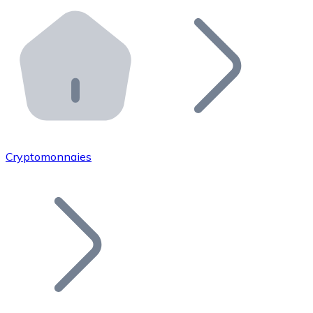
Effectuez des opérations de plus grande envergure. O
Distributeurs automatiques Bitnovo
Intégrez un ATM Bitnovo dans votre entreprise et per
API Bitnovo
Intégrez notre API dans votre écosystème.
Devenir Distributeur
Rejoignez notre réseau de distributeurs et commercialis
Cryptomonnaies
Lister un Token
Ajoutez le token de votre projet à notre service d'acha