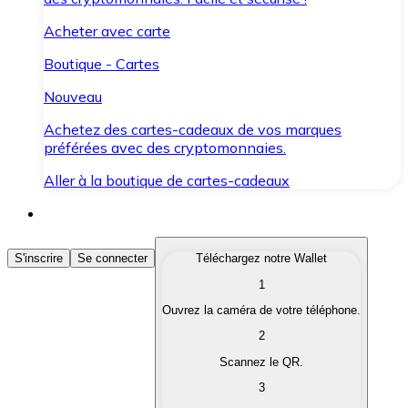
Acheter avec carte
Boutique - Cartes
Nouveau
Achetez des cartes-cadeaux de vos marques
préférées avec des cryptomonnaies.
Aller à la boutique de cartes-cadeaux
Acheter des Cryptomonnaies
S'inscrire
Se connecter
Téléchargez notre Wallet
1
Achetez les cryptomonnaies qui vous intéressent rapid
Ouvrez la caméra de votre téléphone.
Vendre des Cryptomonnaies
2
Convertissez vos cryptomonnaies en monnaie fiduciair
Scannez le QR.
3
Échanger (Swap)