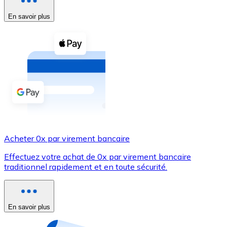
En savoir plus
Voir toutes
Coupons crypto
Achetez des cryptomonnaies en espèces et d'autres m
Acheter avec espèces
Virement SEPA
Ajoutez des fonds à votre compte Bitnovo ou effectuez 
Acheter avec virement bancaire
Acheter 0x par virement bancaire
Carte de crédit / débit
Effectuez votre achat de 0x par virement bancaire
Utilisez les cartes Visa et Mastercard pour acheter des
traditionnel rapidement et en toute sécurité.
Acheter avec carte
Boutique - Cartes
En savoir plus
Nouveau