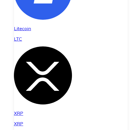
Litecoin
LTC
XRP
XRP