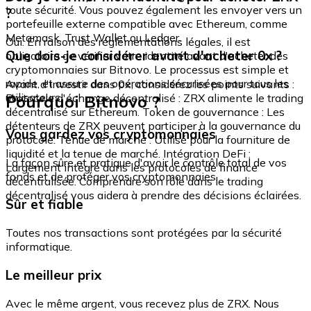
toute sécurité. Vous pouvez également les envoyer vers un
?
portefeuille externe compatible avec Ethereum, comme
Metamask, Trust Wallet ou Ledger.
Oui. En raison des réglementations légales, il est
Que dois-je considérer avant d'acheter 0x ?
obligatoire de vérifier votre identité avant d'acheter des
cryptomonnaies sur Bitnovo. Le processus est simple et
rapide, et assure des opérations sécurisées pour tous les
Avant d'investir dans 0x, considérez les points suivants :
utilisateurs.
Pourquoi Bitnovo ?
Protocole d'échange décentralisé : ZRX alimente le trading
décentralisé sur Ethereum. Token de gouvernance : Les
détenteurs de ZRX peuvent participer à la gouvernance du
Vous gardez vos cryptomonnaies
protocole. Tenue de marché : Utilisé pour la fourniture de
liquidité et la tenue de marché. Intégration DeFi :
La façon sûre et pratique d'avoir le contrôle total de vos
Largement intégré dans les protocoles de finance
fonds et de protéger vos cryptomonnaies.
décentralisée. Comprendre son rôle dans le trading
décentralisé vous aidera à prendre des décisions éclairées.
Sûr et fiable
Toutes nos transactions sont protégées par la sécurité
informatique.
Le meilleur prix
Avec le même argent, vous recevez plus de ZRX. Nous