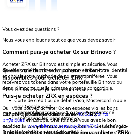
Vous avez des questions ?
Nous vous expliquons tout ce que vous devez savoir
Comment puis-je acheter 0x sur Bitnovo ?
Acheter ZRX sur Bitnovo est simple et sécurisé. Vous
Quelles méthodes de paiement sont
devez simplement créer un compte, vérifier votre identité
et choisir votre méthode de paiement préférée. Vous
disponibles pour acheter ZRX ?
recevrez vos tokens dans votre portefeuille Bitnovo ou
dans n'importe quelle adresse externe compatible.
Chez Bitnovo vous pouvez acheter 0x en utilisant :
Puis-je acheter ZRX en espèces ?
Carte de crédit ou de débit (Visa, Mastercard, Apple
Pay, Google Pay)
Oui. Vous pouvez acheter 0x en espèces via les bons
Virement bancaire SEPA ou SEPA Instantané
Où puis-je stocker mes tokens ZRX ?
Bitnovo, disponibles dans plus de
40 000 points
Espèces via les bons Bitnovo
physiques
en Europe. Une fois que vous avez le bon,
accédez à :
www.bitnovo.com/buy/cash/0x/
et échangez-
Avec votre compte Bitnovo, vous obtenez un portefeuille
le rapidement et en toute sécurité.
Dois-je vérifier mon identité pour acheter ZRX
intégré où vous pouvez stocker et gérer vos tokens ZRX en