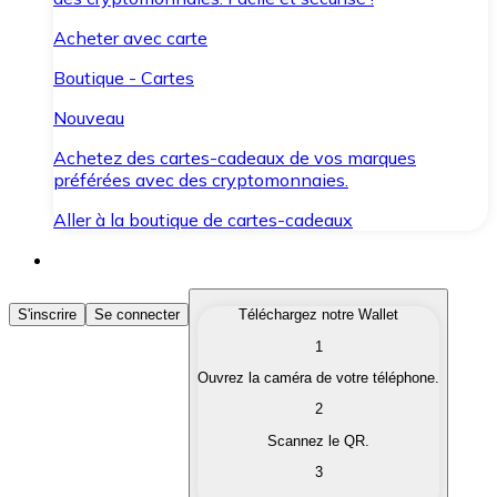
Acheter avec carte
Boutique - Cartes
Nouveau
Achetez des cartes-cadeaux de vos marques
préférées avec des cryptomonnaies.
Aller à la boutique de cartes-cadeaux
Acheter des Cryptomonnaies
S'inscrire
Se connecter
Téléchargez notre Wallet
1
Achetez les cryptomonnaies qui vous intéressent rapid
Ouvrez la caméra de votre téléphone.
Vendre des Cryptomonnaies
2
Convertissez vos cryptomonnaies en monnaie fiduciair
Scannez le QR.
3
Échanger (Swap)