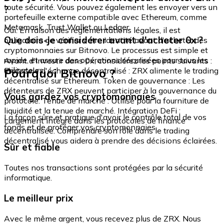
toute sécurité. Vous pouvez également les envoyer vers un
?
portefeuille externe compatible avec Ethereum, comme
Metamask, Trust Wallet ou Ledger.
Oui. En raison des réglementations légales, il est
Que dois-je considérer avant d'acheter 0x ?
obligatoire de vérifier votre identité avant d'acheter des
cryptomonnaies sur Bitnovo. Le processus est simple et
rapide, et assure des opérations sécurisées pour tous les
Avant d'investir dans 0x, considérez les points suivants :
utilisateurs.
Pourquoi Bitnovo ?
Protocole d'échange décentralisé : ZRX alimente le trading
décentralisé sur Ethereum. Token de gouvernance : Les
détenteurs de ZRX peuvent participer à la gouvernance du
Vous gardez vos cryptomonnaies
protocole. Tenue de marché : Utilisé pour la fourniture de
liquidité et la tenue de marché. Intégration DeFi :
La façon sûre et pratique d'avoir le contrôle total de vos
Largement intégré dans les protocoles de finance
fonds et de protéger vos cryptomonnaies.
décentralisée. Comprendre son rôle dans le trading
décentralisé vous aidera à prendre des décisions éclairées.
Sûr et fiable
Toutes nos transactions sont protégées par la sécurité
informatique.
Le meilleur prix
Avec le même argent, vous recevez plus de ZRX. Nous