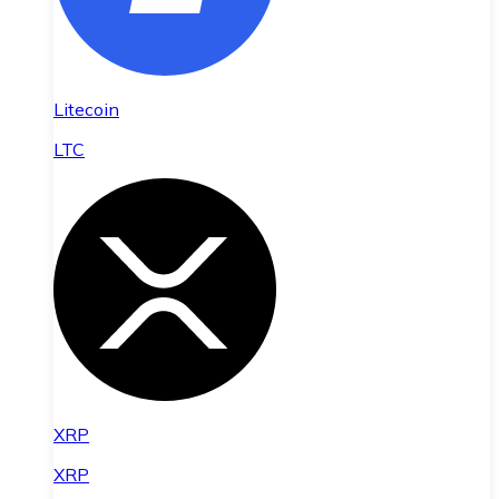
Litecoin
LTC
XRP
XRP