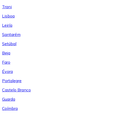
Trani
Lisboa
Leiría
Santarém
Setúbal
Beja
Faro
Évora
Portalegre
Castelo Branco
Guarda
Coímbra