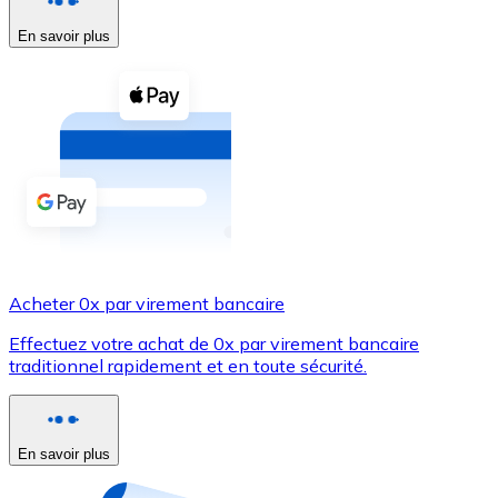
En savoir plus
Voir toutes
Coupons crypto
Achetez des cryptomonnaies en espèces et d'autres m
Acheter avec espèces
Virement SEPA
Ajoutez des fonds à votre compte Bitnovo ou effectuez 
Acheter avec virement bancaire
Acheter 0x par virement bancaire
Carte de crédit / débit
Effectuez votre achat de 0x par virement bancaire
Utilisez les cartes Visa et Mastercard pour acheter des
traditionnel rapidement et en toute sécurité.
Acheter avec carte
Boutique - Cartes
En savoir plus
Nouveau