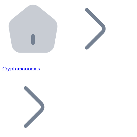
Effectuez des opérations de plus grande envergure. O
Distributeurs automatiques Bitnovo
Intégrez un ATM Bitnovo dans votre entreprise et per
API Bitnovo
Intégrez notre API dans votre écosystème.
Devenir Distributeur
Rejoignez notre réseau de distributeurs et commercialis
Cryptomonnaies
Lister un Token
Ajoutez le token de votre projet à notre service d'acha