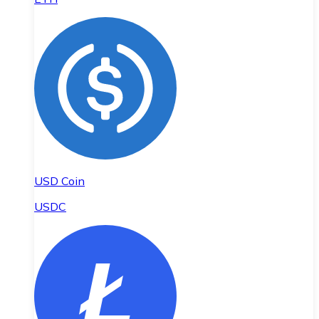
USD Coin
USDC