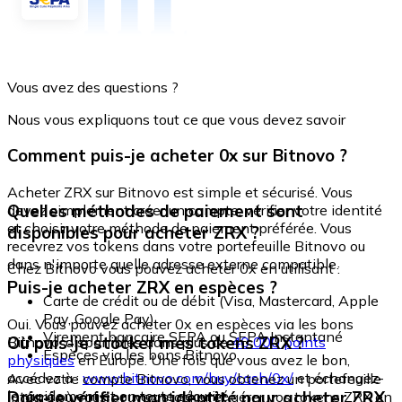
Vous avez des questions ?
Nous vous expliquons tout ce que vous devez savoir
Comment puis-je acheter 0x sur Bitnovo ?
Acheter ZRX sur Bitnovo est simple et sécurisé. Vous
Quelles méthodes de paiement sont
devez simplement créer un compte, vérifier votre identité
et choisir votre méthode de paiement préférée. Vous
disponibles pour acheter ZRX ?
recevrez vos tokens dans votre portefeuille Bitnovo ou
dans n'importe quelle adresse externe compatible.
Chez Bitnovo vous pouvez acheter 0x en utilisant :
Puis-je acheter ZRX en espèces ?
Carte de crédit ou de débit (Visa, Mastercard, Apple
Pay, Google Pay)
Oui. Vous pouvez acheter 0x en espèces via les bons
Virement bancaire SEPA ou SEPA Instantané
Où puis-je stocker mes tokens ZRX ?
Bitnovo, disponibles dans plus de
40 000 points
Espèces via les bons Bitnovo
physiques
en Europe. Une fois que vous avez le bon,
accédez à :
www.bitnovo.com/buy/cash/0x/
et échangez-
Avec votre compte Bitnovo, vous obtenez un portefeuille
le rapidement et en toute sécurité.
Dois-je vérifier mon identité pour acheter ZRX
intégré où vous pouvez stocker et gérer vos tokens ZRX en