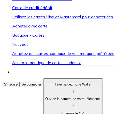
Carte de crédit / débit
Utilisez les cartes Visa et Mastercard pour acheter des
Acheter avec carte
Boutique - Cartes
Nouveau
Achetez des cartes-cadeaux de vos marques préférée
Aller à la boutique de cartes-cadeaux
Acheter des Cryptomonnaies
S'inscrire
Se connecter
Téléchargez notre Wallet
1
Achetez les cryptomonnaies qui vous intéressent rapid
Ouvrez la caméra de votre téléphone.
Vendre des Cryptomonnaies
2
Convertissez vos cryptomonnaies en monnaie fiduciair
Scannez le QR.