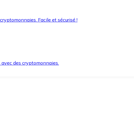
 cryptomonnaies. Facile et sécurisé !
s avec des cryptomonnaies.
ement et en toute sécurité.
e lorsque vous en avez besoin.