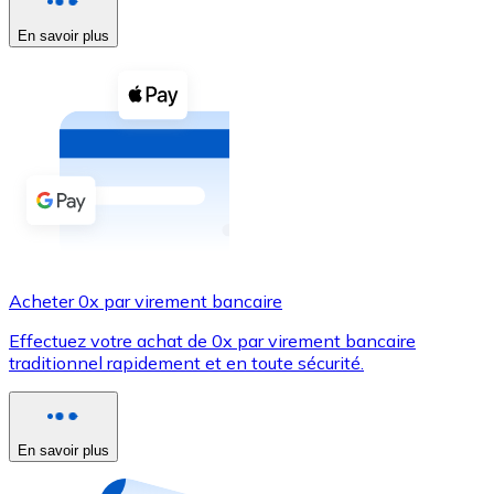
En savoir plus
Voir toutes
Coupons crypto
Achetez des cryptomonnaies en espèces et d'autres m
Acheter avec espèces
Virement SEPA
Ajoutez des fonds à votre compte Bitnovo ou effectuez 
Acheter avec virement bancaire
Acheter 0x par virement bancaire
Carte de crédit / débit
Effectuez votre achat de 0x par virement bancaire
Utilisez les cartes Visa et Mastercard pour acheter des
traditionnel rapidement et en toute sécurité.
Acheter avec carte
Boutique - Cartes
En savoir plus
Nouveau