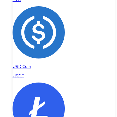
USD Coin
USDC