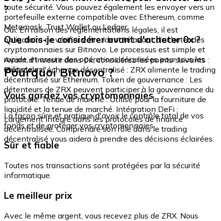
toute sécurité. Vous pouvez également les envoyer vers un
?
portefeuille externe compatible avec Ethereum, comme
Metamask, Trust Wallet ou Ledger.
Oui. En raison des réglementations légales, il est
Que dois-je considérer avant d'acheter 0x ?
obligatoire de vérifier votre identité avant d'acheter des
cryptomonnaies sur Bitnovo. Le processus est simple et
rapide, et assure des opérations sécurisées pour tous les
Avant d'investir dans 0x, considérez les points suivants :
utilisateurs.
Pourquoi Bitnovo ?
Protocole d'échange décentralisé : ZRX alimente le trading
décentralisé sur Ethereum. Token de gouvernance : Les
détenteurs de ZRX peuvent participer à la gouvernance du
Vous gardez vos cryptomonnaies
protocole. Tenue de marché : Utilisé pour la fourniture de
liquidité et la tenue de marché. Intégration DeFi :
La façon sûre et pratique d'avoir le contrôle total de vos
Largement intégré dans les protocoles de finance
fonds et de protéger vos cryptomonnaies.
décentralisée. Comprendre son rôle dans le trading
décentralisé vous aidera à prendre des décisions éclairées.
Sûr et fiable
Toutes nos transactions sont protégées par la sécurité
informatique.
Le meilleur prix
Avec le même argent, vous recevez plus de ZRX. Nous