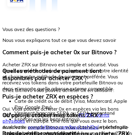
Vous avez des questions ?
Nous vous expliquons tout ce que vous devez savoir
Comment puis-je acheter 0x sur Bitnovo ?
Acheter ZRX sur Bitnovo est simple et sécurisé. Vous
Quelles méthodes de paiement sont
devez simplement créer un compte, vérifier votre identité
et choisir votre méthode de paiement préférée. Vous
disponibles pour acheter ZRX ?
recevrez vos tokens dans votre portefeuille Bitnovo ou
dans n'importe quelle adresse externe compatible.
Chez Bitnovo vous pouvez acheter 0x en utilisant :
Puis-je acheter ZRX en espèces ?
Carte de crédit ou de débit (Visa, Mastercard, Apple
Pay, Google Pay)
Oui. Vous pouvez acheter 0x en espèces via les bons
Virement bancaire SEPA ou SEPA Instantané
Où puis-je stocker mes tokens ZRX ?
Bitnovo, disponibles dans plus de
40 000 points
Espèces via les bons Bitnovo
physiques
en Europe. Une fois que vous avez le bon,
accédez à :
www.bitnovo.com/buy/cash/0x/
et échangez-
Avec votre compte Bitnovo, vous obtenez un portefeuille
le rapidement et en toute sécurité.
Dois-je vérifier mon identité pour acheter ZRX
intégré où vous pouvez stocker et gérer vos tokens ZRX en