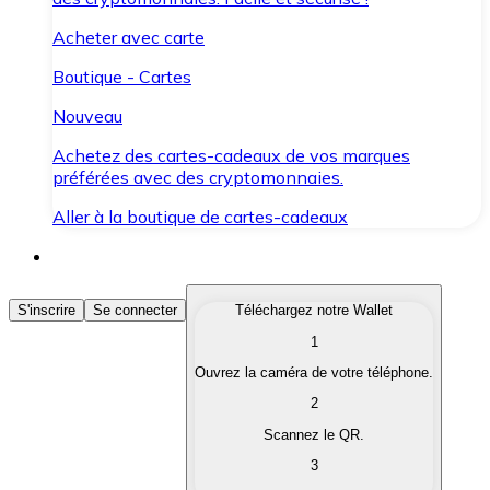
Acheter avec carte
Boutique - Cartes
Nouveau
Achetez des cartes-cadeaux de vos marques
préférées avec des cryptomonnaies.
Aller à la boutique de cartes-cadeaux
Acheter des Cryptomonnaies
S'inscrire
Se connecter
Téléchargez notre Wallet
1
Achetez les cryptomonnaies qui vous intéressent rapid
Ouvrez la caméra de votre téléphone.
Vendre des Cryptomonnaies
2
Convertissez vos cryptomonnaies en monnaie fiduciair
Scannez le QR.
3
Échanger (Swap)