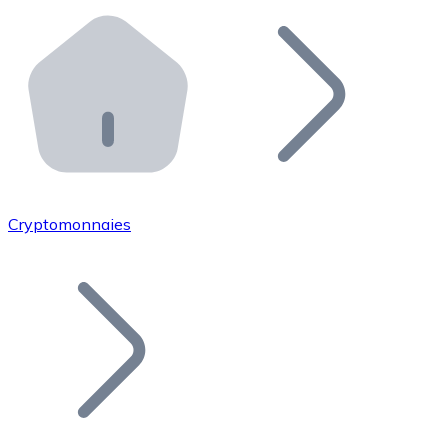
Effectuez des opérations de plus grande envergure. O
Distributeurs automatiques Bitnovo
Intégrez un ATM Bitnovo dans votre entreprise et per
API Bitnovo
Intégrez notre API dans votre écosystème.
Devenir Distributeur
Rejoignez notre réseau de distributeurs et commercialis
Cryptomonnaies
Lister un Token
Ajoutez le token de votre projet à notre service d'acha