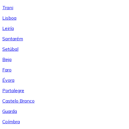
Trani
Lisboa
Leiría
Santarém
Setúbal
Beja
Faro
Évora
Portalegre
Castelo Branco
Guarda
Coímbra