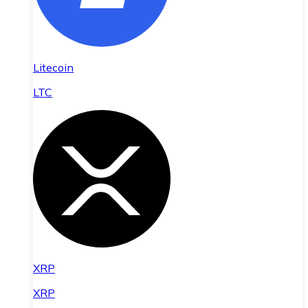
Litecoin
LTC
XRP
XRP