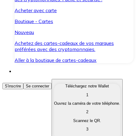
Acheter avec carte
Boutique - Cartes
Nouveau
Achetez des cartes-cadeaux de vos marques
préférées avec des cryptomonnaies.
Aller à la boutique de cartes-cadeaux
Acheter des Cryptomonnaies
S'inscrire
Se connecter
Téléchargez notre Wallet
1
Achetez les cryptomonnaies qui vous intéressent rapid
Ouvrez la caméra de votre téléphone.
Vendre des Cryptomonnaies
2
Convertissez vos cryptomonnaies en monnaie fiduciair
Scannez le QR.
3
Échanger (Swap)