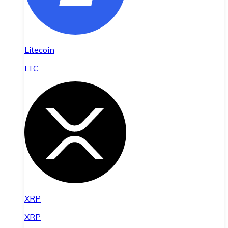
Litecoin
LTC
XRP
XRP