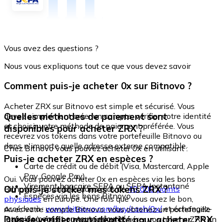
Vous avez des questions ?
Nous vous expliquons tout ce que vous devez savoir
Comment puis-je acheter 0x sur Bitnovo ?
Acheter ZRX sur Bitnovo est simple et sécurisé. Vous
Quelles méthodes de paiement sont
devez simplement créer un compte, vérifier votre identité
et choisir votre méthode de paiement préférée. Vous
disponibles pour acheter ZRX ?
recevrez vos tokens dans votre portefeuille Bitnovo ou
dans n'importe quelle adresse externe compatible.
Chez Bitnovo vous pouvez acheter 0x en utilisant :
Puis-je acheter ZRX en espèces ?
Carte de crédit ou de débit (Visa, Mastercard, Apple
Pay, Google Pay)
Oui. Vous pouvez acheter 0x en espèces via les bons
Virement bancaire SEPA ou SEPA Instantané
Où puis-je stocker mes tokens ZRX ?
Bitnovo, disponibles dans plus de
40 000 points
Espèces via les bons Bitnovo
physiques
en Europe. Une fois que vous avez le bon,
accédez à :
www.bitnovo.com/buy/cash/0x/
et échangez-
Avec votre compte Bitnovo, vous obtenez un portefeuille
le rapidement et en toute sécurité.
Dois-je vérifier mon identité pour acheter ZRX
intégré où vous pouvez stocker et gérer vos tokens ZRX en