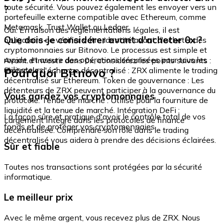
toute sécurité. Vous pouvez également les envoyer vers un
?
portefeuille externe compatible avec Ethereum, comme
Metamask, Trust Wallet ou Ledger.
Oui. En raison des réglementations légales, il est
Que dois-je considérer avant d'acheter 0x ?
obligatoire de vérifier votre identité avant d'acheter des
cryptomonnaies sur Bitnovo. Le processus est simple et
rapide, et assure des opérations sécurisées pour tous les
Avant d'investir dans 0x, considérez les points suivants :
utilisateurs.
Pourquoi Bitnovo ?
Protocole d'échange décentralisé : ZRX alimente le trading
décentralisé sur Ethereum. Token de gouvernance : Les
détenteurs de ZRX peuvent participer à la gouvernance du
Vous gardez vos cryptomonnaies
protocole. Tenue de marché : Utilisé pour la fourniture de
liquidité et la tenue de marché. Intégration DeFi :
La façon sûre et pratique d'avoir le contrôle total de vos
Largement intégré dans les protocoles de finance
fonds et de protéger vos cryptomonnaies.
décentralisée. Comprendre son rôle dans le trading
décentralisé vous aidera à prendre des décisions éclairées.
Sûr et fiable
Toutes nos transactions sont protégées par la sécurité
informatique.
Le meilleur prix
Avec le même argent, vous recevez plus de ZRX. Nous