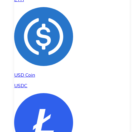
USD Coin
USDC