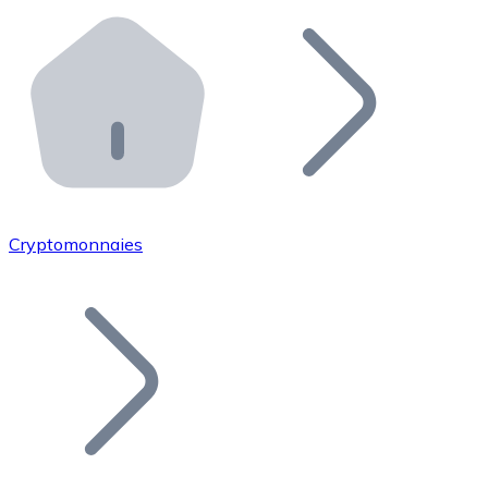
Effectuez des opérations de plus grande envergure. O
Distributeurs automatiques Bitnovo
Intégrez un ATM Bitnovo dans votre entreprise et per
API Bitnovo
Intégrez notre API dans votre écosystème.
Devenir Distributeur
Rejoignez notre réseau de distributeurs et commercialis
Cryptomonnaies
Lister un Token
Ajoutez le token de votre projet à notre service d'acha