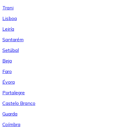
Trani
Lisboa
Leiría
Santarém
Setúbal
Beja
Faro
Évora
Portalegre
Castelo Branco
Guarda
Coímbra