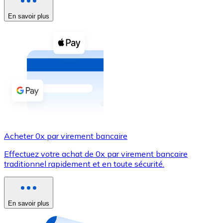
En savoir plus
Voir toutes
Coupons crypto
Achetez des cryptomonnaies en espèces et d'autres m
Acheter avec espèces
Virement SEPA
Ajoutez des fonds à votre compte Bitnovo ou effectuez 
Acheter avec virement bancaire
Acheter 0x par virement bancaire
Carte de crédit / débit
Effectuez votre achat de 0x par virement bancaire
Utilisez les cartes Visa et Mastercard pour acheter des
traditionnel rapidement et en toute sécurité.
Acheter avec carte
Boutique - Cartes
En savoir plus
Nouveau