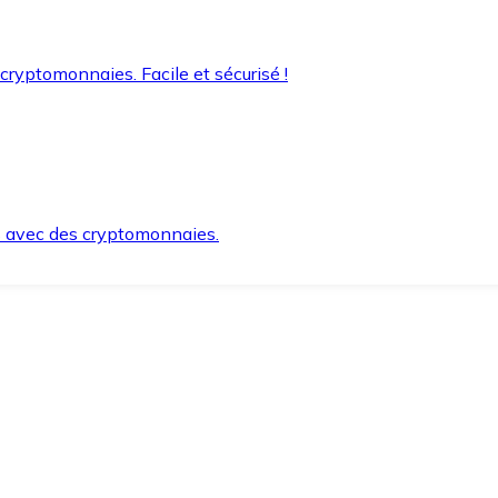
 cryptomonnaies. Facile et sécurisé !
s avec des cryptomonnaies.
ement et en toute sécurité.
e lorsque vous en avez besoin.