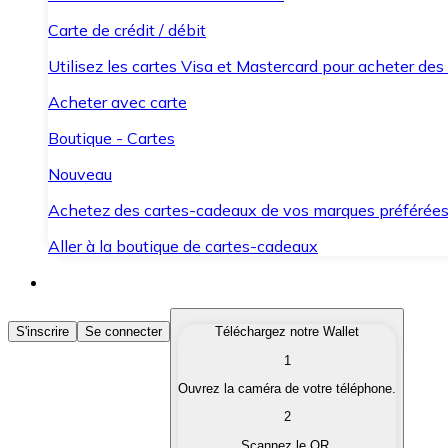
Carte de crédit / débit
Utilisez les cartes Visa et Mastercard pour acheter des
Acheter avec carte
Boutique - Cartes
Nouveau
Achetez des cartes-cadeaux de vos marques préférée
Aller à la boutique de cartes-cadeaux
Acheter des Cryptomonnaies
S'inscrire
Se connecter
Téléchargez notre Wallet
1
Achetez les cryptomonnaies qui vous intéressent rapid
Ouvrez la caméra de votre téléphone.
Vendre des Cryptomonnaies
2
Convertissez vos cryptomonnaies en monnaie fiduciair
Scannez le QR.