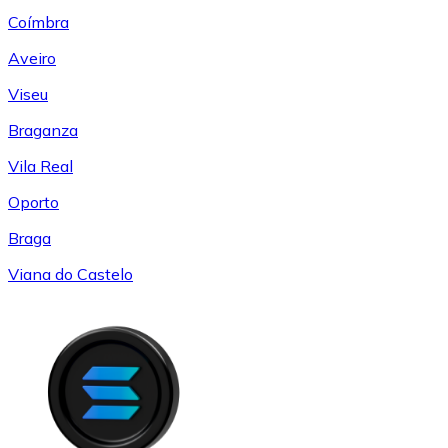
Coímbra
Aveiro
Viseu
Braganza
Vila Real
Oporto
Braga
Viana do Castelo