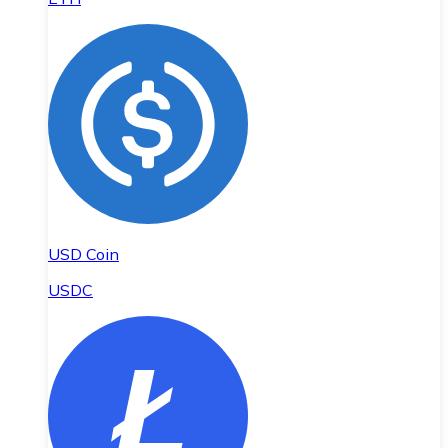
USD Coin
USDC