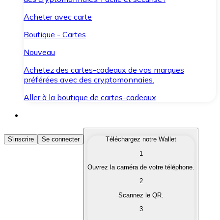
Acheter avec carte
Boutique - Cartes
Nouveau
Achetez des cartes-cadeaux de vos marques
préférées avec des cryptomonnaies.
Aller à la boutique de cartes-cadeaux
Acheter des Cryptomonnaies
S'inscrire
Se connecter
Téléchargez notre Wallet
1
Achetez les cryptomonnaies qui vous intéressent rapid
Ouvrez la caméra de votre téléphone.
Vendre des Cryptomonnaies
2
Convertissez vos cryptomonnaies en monnaie fiduciair
Scannez le QR.
3
Échanger (Swap)