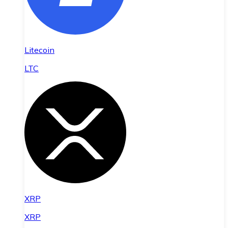
Litecoin
LTC
XRP
XRP