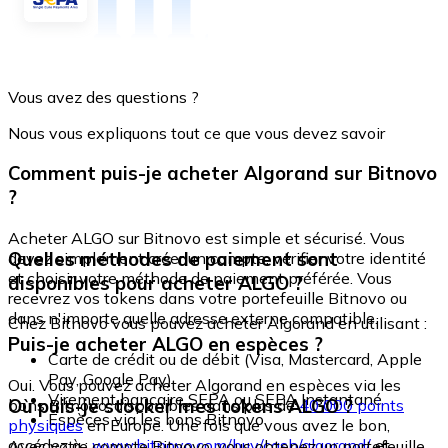
Vous avez des questions ?
Nous vous expliquons tout ce que vous devez savoir
Comment puis-je acheter Algorand sur Bitnovo
?
Acheter ALGO sur Bitnovo est simple et sécurisé. Vous
Quelles méthodes de paiement sont
devez simplement créer un compte, vérifier votre identité
et choisir votre méthode de paiement préférée. Vous
disponibles pour acheter ALGO ?
recevrez vos tokens dans votre portefeuille Bitnovo ou
dans n'importe quelle adresse externe compatible.
Chez Bitnovo vous pouvez acheter Algorand en utilisant :
Puis-je acheter ALGO en espèces ?
Carte de crédit ou de débit (Visa, Mastercard, Apple
Pay, Google Pay)
Oui. Vous pouvez acheter Algorand en espèces via les
Virement bancaire SEPA ou SEPA Instantané
Où puis-je stocker mes tokens ALGO ?
bons Bitnovo, disponibles dans plus de
40 000 points
Espèces via les bons Bitnovo
physiques
en Europe. Une fois que vous avez le bon,
accédez à :
www.bitnovo.com/buy/cash/algorand/
et
Avec votre compte Bitnovo, vous obtenez un portefeuille