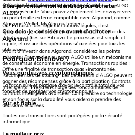
échangez-le rapidement et en toute sécurité.
Dois-je vérifier mon identité pour acheter
intégré où vous pouvez stocker et gérer vos tokens ALGO
en toute sécurité. Vous pouvez également les envoyer vers
ALGO ?
un portefeuille externe compatible avec Algorand, comme
Algorand Wallet, MyAlgo ou Ledger.
Oui. En raison des réglementations légales, il est
Que dois-je considérer avant d'acheter
obligatoire de vérifier votre identité avant d'acheter des
cryptomonnaies sur Bitnovo. Le processus est simple et
Algorand ?
rapide, et assure des opérations sécurisées pour tous les
utilisateurs.
Avant d'investir dans Algorand, considérez les points
Pourquoi Bitnovo ?
suivants : Preuve d'enjeu pure : ALGO utilise un mécanisme
de consensus économe en énergie. Transactions rapides :
Offre une finalité de transaction quasi-instantanée.
Vous gardez vos cryptomonnaies
Récompenses de staking : Les détenteurs d'ALGO peuvent
gagner des récompenses grâce à la participation. Contrats
La façon sûre et pratique d'avoir le contrôle total de vos
intelligents : Prend en charge des fonctionnalités de
fonds et de protéger vos cryptomonnaies.
contrats intelligents avancées. Comprendre sa technologie
et son focus sur la durabilité vous aidera à prendre des
Sûr et fiable
décisions éclairées.
Toutes nos transactions sont protégées par la sécurité
informatique.
Le meilleur prix