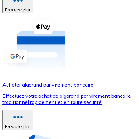
En savoir plus
Voir toutes
Coupons crypto
Achetez des cryptomonnaies en espèces et d'autres m
Acheter avec espèces
Virement SEPA
Ajoutez des fonds à votre compte Bitnovo ou effectuez 
Acheter avec virement bancaire
Acheter algorand par virement bancaire
Carte de crédit / débit
Effectuez votre achat de algorand par virement bancaire
Utilisez les cartes Visa et Mastercard pour acheter des
traditionnel rapidement et en toute sécurité.
Acheter avec carte
Boutique - Cartes
En savoir plus
Nouveau