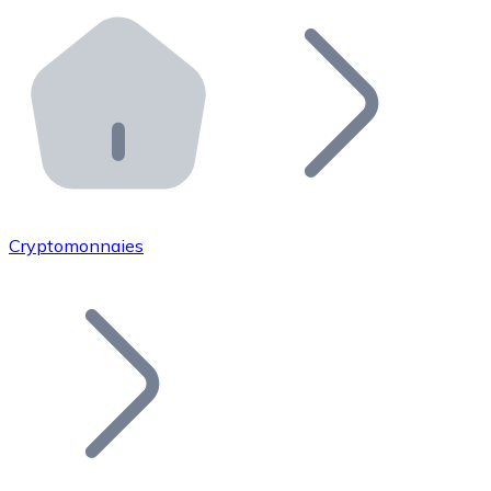
Effectuez des opérations de plus grande envergure. O
Distributeurs automatiques Bitnovo
Intégrez un ATM Bitnovo dans votre entreprise et per
API Bitnovo
Intégrez notre API dans votre écosystème.
Devenir Distributeur
Rejoignez notre réseau de distributeurs et commercialis
Cryptomonnaies
Lister un Token
Ajoutez le token de votre projet à notre service d'acha