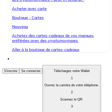
Acheter avec carte
Boutique - Cartes
Nouveau
Achetez des cartes-cadeaux de vos marques
préférées avec des cryptomonnaies.
Aller à la boutique de cartes-cadeaux
Acheter des Cryptomonnaies
S'inscrire
Se connecter
Téléchargez notre Wallet
1
Achetez les cryptomonnaies qui vous intéressent rapid
Ouvrez la caméra de votre téléphone.
Vendre des Cryptomonnaies
2
Convertissez vos cryptomonnaies en monnaie fiduciair
Scannez le QR.
3
Échanger (Swap)