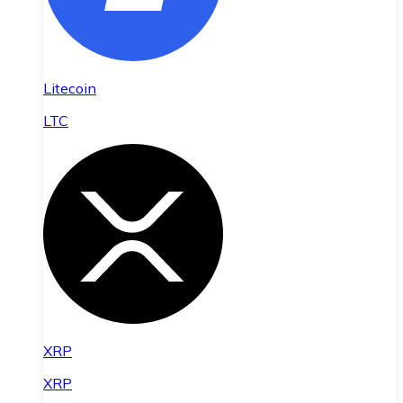
Litecoin
LTC
XRP
XRP