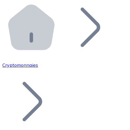
Effectuez des opérations de plus grande envergure. O
Distributeurs automatiques Bitnovo
Intégrez un ATM Bitnovo dans votre entreprise et per
API Bitnovo
Intégrez notre API dans votre écosystème.
Devenir Distributeur
Rejoignez notre réseau de distributeurs et commercialis
Cryptomonnaies
Lister un Token
Ajoutez le token de votre projet à notre service d'acha