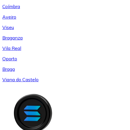
Coímbra
Aveiro
Viseu
Braganza
Vila Real
Oporto
Braga
Viana do Castelo