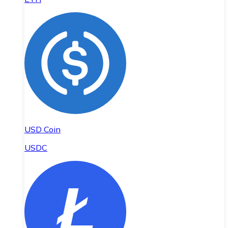
USD Coin
USDC