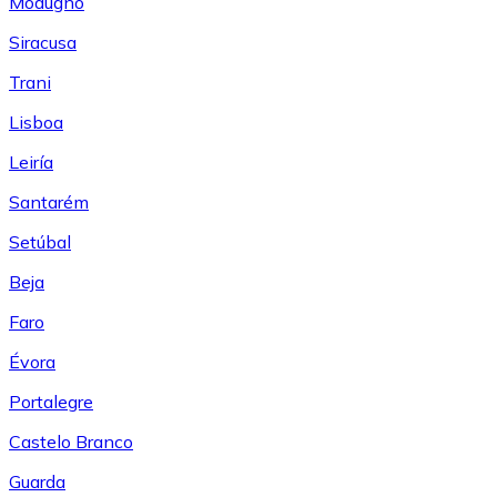
Modugno
Siracusa
Trani
Lisboa
Leiría
Santarém
Setúbal
Beja
Faro
Évora
Portalegre
Castelo Branco
Guarda