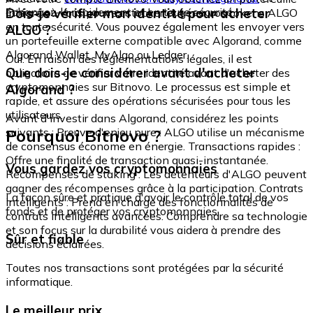
échangez-le rapidement et en toute sécurité.
Dois-je vérifier mon identité pour acheter
intégré où vous pouvez stocker et gérer vos tokens ALGO
en toute sécurité. Vous pouvez également les envoyer vers
ALGO ?
un portefeuille externe compatible avec Algorand, comme
Algorand Wallet, MyAlgo ou Ledger.
Oui. En raison des réglementations légales, il est
Que dois-je considérer avant d'acheter
obligatoire de vérifier votre identité avant d'acheter des
cryptomonnaies sur Bitnovo. Le processus est simple et
Algorand ?
rapide, et assure des opérations sécurisées pour tous les
utilisateurs.
Avant d'investir dans Algorand, considérez les points
Pourquoi Bitnovo ?
suivants : Preuve d'enjeu pure : ALGO utilise un mécanisme
de consensus économe en énergie. Transactions rapides :
Offre une finalité de transaction quasi-instantanée.
Vous gardez vos cryptomonnaies
Récompenses de staking : Les détenteurs d'ALGO peuvent
gagner des récompenses grâce à la participation. Contrats
La façon sûre et pratique d'avoir le contrôle total de vos
intelligents : Prend en charge des fonctionnalités de
fonds et de protéger vos cryptomonnaies.
contrats intelligents avancées. Comprendre sa technologie
et son focus sur la durabilité vous aidera à prendre des
Sûr et fiable
décisions éclairées.
Toutes nos transactions sont protégées par la sécurité
informatique.
Le meilleur prix