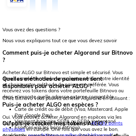
Vous avez des questions ?
Nous vous expliquons tout ce que vous devez savoir
Comment puis-je acheter Algorand sur Bitnovo
?
Acheter ALGO sur Bitnovo est simple et sécurisé. Vous
Quelles méthodes de paiement sont
devez simplement créer un compte, vérifier votre identité
et choisir votre méthode de paiement préférée. Vous
disponibles pour acheter ALGO ?
recevrez vos tokens dans votre portefeuille Bitnovo ou
dans n'importe quelle adresse externe compatible.
Chez Bitnovo vous pouvez acheter Algorand en utilisant :
Puis-je acheter ALGO en espèces ?
Carte de crédit ou de débit (Visa, Mastercard, Apple
Pay, Google Pay)
Oui. Vous pouvez acheter Algorand en espèces via les
Virement bancaire SEPA ou SEPA Instantané
Où puis-je stocker mes tokens ALGO ?
bons Bitnovo, disponibles dans plus de
40 000 points
Espèces via les bons Bitnovo
physiques
en Europe. Une fois que vous avez le bon,
accédez à :
www.bitnovo.com/buy/cash/algorand/
et
Avec votre compte Bitnovo, vous obtenez un portefeuille