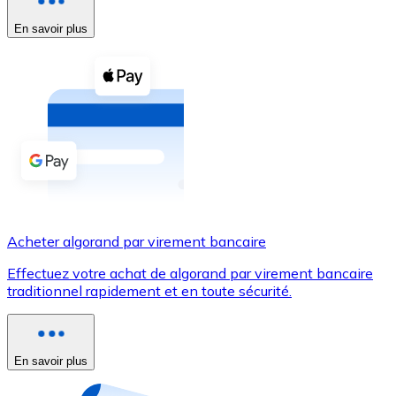
En savoir plus
Voir toutes
Coupons crypto
Achetez des cryptomonnaies en espèces et d'autres m
Acheter avec espèces
Virement SEPA
Ajoutez des fonds à votre compte Bitnovo ou effectuez 
Acheter avec virement bancaire
Acheter algorand par virement bancaire
Carte de crédit / débit
Effectuez votre achat de algorand par virement bancaire
Utilisez les cartes Visa et Mastercard pour acheter des
traditionnel rapidement et en toute sécurité.
Acheter avec carte
Boutique - Cartes
En savoir plus
Nouveau