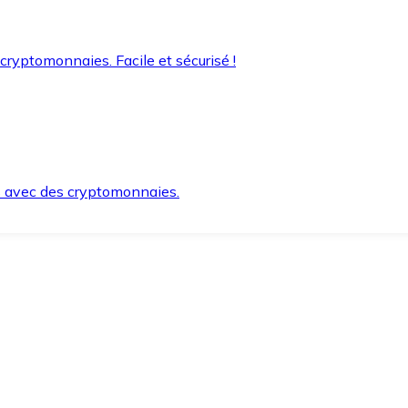
 cryptomonnaies. Facile et sécurisé !
s avec des cryptomonnaies.
ement et en toute sécurité.
e lorsque vous en avez besoin.