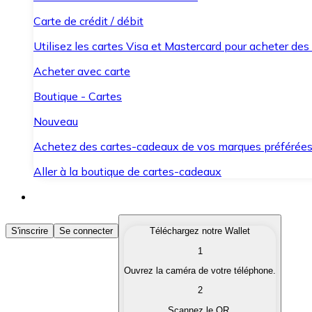
Carte de crédit / débit
Utilisez les cartes Visa et Mastercard pour acheter des
Acheter avec carte
Boutique - Cartes
Nouveau
Achetez des cartes-cadeaux de vos marques préférée
Aller à la boutique de cartes-cadeaux
Acheter des Cryptomonnaies
S'inscrire
Se connecter
Téléchargez notre Wallet
1
Achetez les cryptomonnaies qui vous intéressent rapid
Ouvrez la caméra de votre téléphone.
Vendre des Cryptomonnaies
2
Convertissez vos cryptomonnaies en monnaie fiduciair
Scannez le QR.